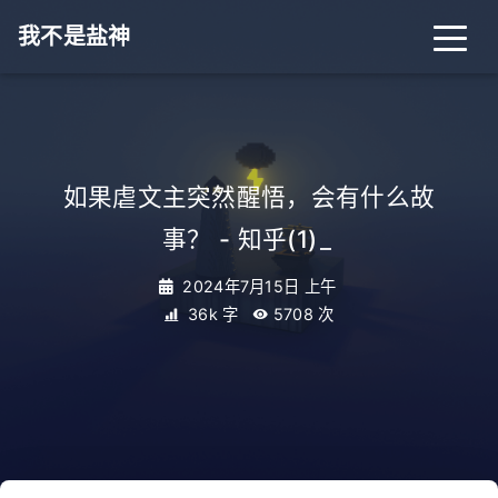
我不是盐神
如果虐文主突然醒悟，会有什么故
事？ - 知乎(1)
_
2024年7月15日 上午
36k 字
5708
次