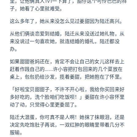
里，让他俩真人1v1一下算了，甜仔这个可怜巴巴的样
子，她看了心里就难受。
这么多年了，她从来没怎么见过姜甜因为陆迁高兴。
从他们俩谈恋爱到结婚，陆迁从来没送过她礼物，从
来没说过一句喜欢她，就连结婚的婚礼，陆迁都没
办。
如果甜甜爸妈还在，肯定不会让自己的女儿这样去上
赶着作践自己的……许小容把打包回来的几个菜放在
桌上，包包扔给沙发，揽着姜甜，把她抱在了怀里。
「好啦宝贝甜甜子，不许不开心啦，我给你买回来好
多好吃的，洗个脸咱们吃饭呗！」姜甜在许小容怀里
动了动，只觉得心里更委屈了。
陆迁大混蛋，你可真不是人啊！她抹了抹眼泪，还是
决定先吃饱肚子再说，一双红肿的眼睛里带着几分不
服输。