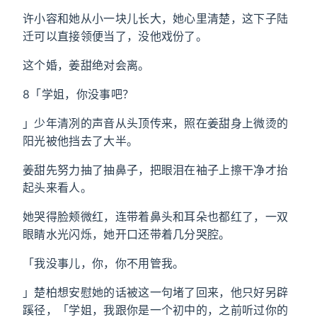
许小容和她从小一块儿长大，她心里清楚，这下子陆
迁可以直接领便当了，没他戏份了。
这个婚，姜甜绝对会离。
8「学姐，你没事吧？
」少年清冽的声音从头顶传来，照在姜甜身上微烫的
阳光被他挡去了大半。
姜甜先努力抽了抽鼻子，把眼泪在袖子上擦干净才抬
起头来看人。
她哭得脸颊微红，连带着鼻头和耳朵也都红了，一双
眼睛水光闪烁，她开口还带着几分哭腔。
「我没事儿，你，你不用管我。
」楚柏想安慰她的话被这一句堵了回来，他只好另辟
蹊径，「学姐，我跟你是一个初中的，之前听过你的