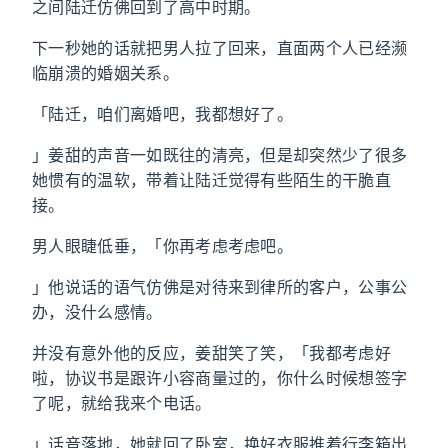
之间陆迁仿佛回到了高中时期。
下一秒她的话就把男人拉了回来，直面两个人已经濒
临崩溃的婚姻关系。
「陆迁，咱们离婚吧，我都想好了。
」姜甜的声音一如既往的清亮，但是却突然少了很多
她惯有的温软，带着让陆迁觉得有些陌生的干脆直
接。
男人眼睫低垂，「你再考虑考虑吧。
」他说话的语气仿佛是对待来到律所的客户，公事公
办，没什么感情。
并没有意外他的反应，姜甜笑了笑，「我都考虑好
啦，协议书是跟许小容商量过的，你什么时候想签字
了呢，就给我来个电话。
」话音落地，她就回了卧室，换好衣服推着行李箱出