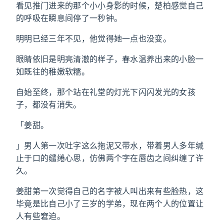
看见推门进来的那个小小身影的时候，楚柏感觉自己
的呼吸在瞬息间停了一秒钟。
明明已经三年不见，他觉得她一点也没变。
眼睛依旧是明亮清澈的样子，春水温养出来的小脸一
如既往的稚嫩软糯。
自始至终，那个站在礼堂的灯光下闪闪发光的女孩
子，都没有消失。
「姜甜。
」男人第一次吐字这么拖泥又带水，带着男人多年缄
止于口的缱绻心思，仿佛两个字在唇齿之间纠缠了许
久。
姜甜第一次觉得自己的名字被人叫出来有些脸热，这
毕竟是比自己小了三岁的学弟，现在两个人的位置让
人有些窘迫。