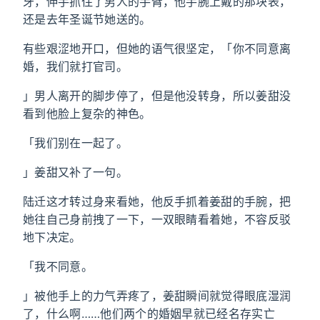
牙，伸手抓住了男人的手臂，他手腕上戴的那块表，
还是去年圣诞节她送的。
有些艰涩地开口，但她的语气很坚定，「你不同意离
婚，我们就打官司。
」男人离开的脚步停了，但是他没转身，所以姜甜没
看到他脸上复杂的神色。
「我们别在一起了。
」姜甜又补了一句。
陆迁这才转过身来看她，他反手抓着姜甜的手腕，把
她往自己身前拽了一下，一双眼睛看着她，不容反驳
地下决定。
「我不同意。
」被他手上的力气弄疼了，姜甜瞬间就觉得眼底湿润
了，什么啊……他们两个的婚姻早就已经名存实亡