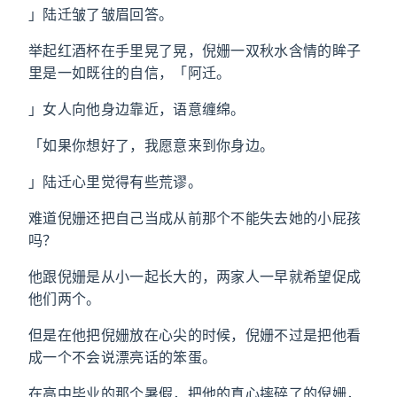
」陆迁皱了皱眉回答。
举起红酒杯在手里晃了晃，倪姗一双秋水含情的眸子
里是一如既往的自信，「阿迁。
」女人向他身边靠近，语意缠绵。
「如果你想好了，我愿意来到你身边。
」陆迁心里觉得有些荒谬。
难道倪姗还把自己当成从前那个不能失去她的小屁孩
吗？
他跟倪姗是从小一起长大的，两家人一早就希望促成
他们两个。
但是在他把倪姗放在心尖的时候，倪姗不过是把他看
成一个不会说漂亮话的笨蛋。
在高中毕业的那个暑假，把他的真心摔碎了的倪姗，