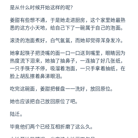
是从什么时候开始这样的呢？
姜甜有些想不通，于是她走进厨房，这个家里她最熟
悉的这方小天地，给自己下了一碗属于自己的泡面。
滚烫的泡面煮好，白气氤氲，而她却觉得浑身发冷。
她拿起筷子把烫嘴的面一口一口送到嘴里，眼睛因为
热度流下泪来，她抽了抽鼻子，一连抽了好几张纸，
一只手筷子不停，吸溜着泡面，一只手拿着抽纸，在
脸上胡乱擦着鼻涕眼泪。
吃完这碗面，姜甜把餐盘一一洗好，放回原位。
她也应该把自己放回原位了吧。
陆迁。
毕竟他们两个已经互相折磨了这么久。