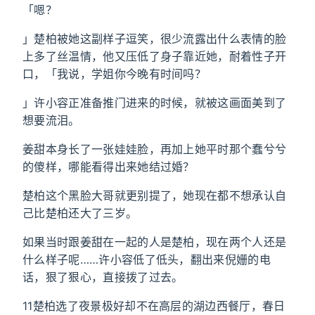
「嗯？
」楚柏被她这副样子逗笑，很少流露出什么表情的脸
上多了丝温情，他又压低了身子靠近她，耐着性子开
口，「我说，学姐你今晚有时间吗？
」许小容正准备推门进来的时候，就被这画面美到了
想要流泪。
姜甜本身长了一张娃娃脸，再加上她平时那个蠢兮兮
的傻样，哪能看得出来她结过婚？
楚柏这个黑脸大哥就更别提了，她现在都不想承认自
己比楚柏还大了三岁。
如果当时跟姜甜在一起的人是楚柏，现在两个人还是
什么样子呢……许小容低了低头，翻出来倪姗的电
话，狠了狠心，直接拨了过去。
11楚柏选了夜景极好却不在高层的湖边西餐厅，春日