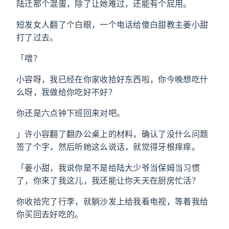
陆迁那个混蛋，除了让她难过，还能有个屁用。
短发女人翻了个白眼，一个电话给傻白甜教主姜小甜
打了过去。
「喂？
小容呀，我已经在你家收拾好东西啦，你今晚想吃什
么呀，我做给你吃好不好？
你还是六点钟下班回来对吧。
」许小容翻了翻办公桌上的材料，确认了没什么问题
签了个字，然后听她这么说话，就觉得牙根痒痒。
「姜小甜，我说你是不是给陆大少爷当保姆当习惯
了，你来了我这儿，我还能让你天天在厨房忙活？
你收拾完了行李，就躺沙发上给我看电视，等着我给
你买回去好吃的。