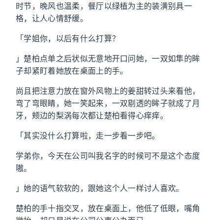
时节，晚风也温柔，餐厅以绿植为主的装潢别具一
格，让人心情舒缓。
「学姐你，以后有什么打算？
」楚柏点单之后状似无意地开口问她，一双如隼的眸
子却紧盯着她放在桌面上的手。
尚且把注意力放在窗外风物上的姜甜转过头来看他，
弯了弯眼睛，她一笑起来，一双剔透的眸子就成了月
牙，颊边的梨涡每次都让楚柏看得心痒痒。
「其实没什么打算啦，走一步看一步吧。
学弟你，今天在公司叫我名字的时候可不是这个态度
嗷。
」她的语气软软的，跟她这个人一样讨人喜欢。
楚柏的手十指交叉，放在桌面上，他低了低眼，嘴角