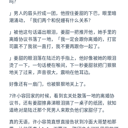
吗？
」男人的眉头拧成一团，他捏住姜甜的下巴，眼里暗
潮涌动，「我们两个和倪姗有什么关系？
」被他这句话逼出眼泪，姜甜一把推开他，她手里的
离婚协议书落了一地，「我一定会跟你离婚的，打官
司赢不了我就一直打，我不要再跟你一起了。
」姜甜的眼泪落在陆迁的手指上，他好像被她的眼泪
烫了一下，一句话梗在喉间，下一秒姜甜就把门狠狠
地关了过来，声音很大，震响在他耳边。
好像还有一扇门，也被狠狠地关上了。
7许小容回家的时候，看到玄关处散落一地的离婚协
议书，还有姜甜擦鼻涕眼泪搞了一桌子的纸团，就知
道绝对是陆迁那个死男人来欺负他们家甜仔了。
真的无语，许小容简直想直接告状到冷面大哥楚柏那