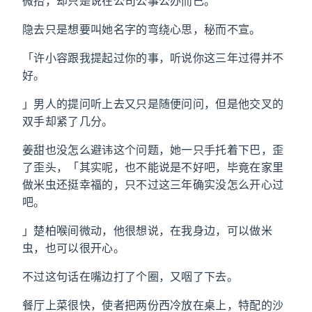
微抬，却只是说在公司公事公办而已。
隐去只是想要叫她名字的弯绕心思，秘而不宣。
「许小容跟我提起过你的事，听说你这三年过得并不
好。
」男人的提问听上去又只是随便问问，但是他交叉的
双手却紧了几分。
姜甜也没怎么避讳这个问题，她一只手托着下巴，歪
了歪头，「其实呢，也不能说是不好吧，毕竟在家里
做米虫还挺幸福的，只不过这三年确实没怎么开心过
吧。
」楚柏喉间微动，他很想说，在我身边，可以做米
虫，也可以很开心。
不过这句话在嘴边打了个圈，又咽了下去。
餐厅上菜很快，使者把两份西冷放在桌上，特配的沙