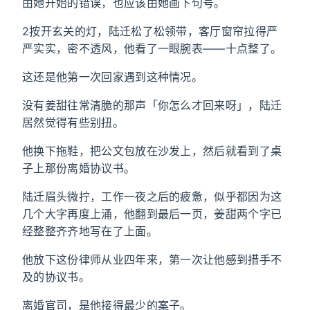
由她开始的错误，也应该由她画下句号。
2按开玄关的灯，陆迁松了松领带，客厅窗帘拉得严
严实实，密不透风，他看了一眼腕表——十点整了。
这还是他第一次回家遇到这种情况。
没有姜甜往常清脆的那声「你怎么才回来呀」，陆迁
居然觉得有些别扭。
他换下拖鞋，把公文包放在沙发上，然后就看到了桌
子上那份离婚协议书。
陆迁眉头微拧，工作一夜之后的疲惫，似乎都因为这
几个大字再度上涌，他翻到最后一页，姜甜两个字已
经整整齐齐地写在了上面。
他放下这份律师从业四年来，第一次让他感到措手不
及的协议书。
离婚官司，是他接得最少的案子。