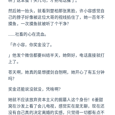
哄了这笨蛋丫头几句，才把电话撂了。
然后她一抬头，就看到楚柏那张黑脸，许小容感觉自
己的脖子好像被这位大哥的视线掐住了，她一百年不
摸鱼，一次摸鱼就被听了个干净？
……社畜的心在流血。
「许小容，你奖金没了。
」他发个微信都要纠结半天，她倒好，电话直接就打
上了。
苍天啊，她真的是想拔剑自刎啊，她开心了有五分钟
吗？
奖金还能说没就没，凭啥啊？
她就不应该放弃资本主义的掘墓人这个身份！6姜甜
窝在沙发上看了会儿电视，感觉实在是无聊，现在还
没有自己真的决定离婚的实感，只觉得一切都有点不