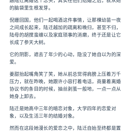
跟陆迁离婚这个念头，其实在他们结婚之后，就从她
的脑袋里生根发芽。
倪姗回国，他们一起喝酒这件事情，让那棵幼苗一夜
之间成长起来，陆迁越加的疏离和晚归，甚至不归，
陆母的胡搅蛮缠以及家庭琐事的消磨，终于还是让它
长成了参天大树。
它的阴影，遮去了年少的心动，隐没了她自以为的深
爱。
姜甜抬起嘴角笑了笑，她从前总觉得肩膀上压着万千
压力，就在昨晚，她跟许小容打着电话，商量着离婚
协议书的条目的时候，抽丝剥茧一般地，一点一点从
她身上卸去。
陆迁是她高中三年的暗恋对象，大学四年的恋爱对
象，以及生活三年的结婚对象。
然而在这段她漫长的爱恋之中，陆迁自始至终都是置