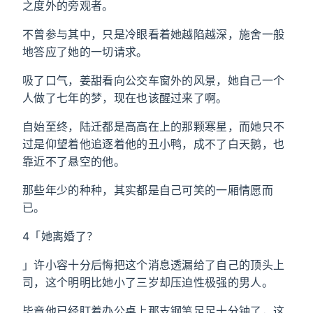
之度外的旁观者。
不曾参与其中，只是冷眼看着她越陷越深，施舍一般
地答应了她的一切请求。
吸了口气，姜甜看向公交车窗外的风景，她自己一个
人做了七年的梦，现在也该醒过来了啊。
自始至终，陆迁都是高高在上的那颗寒星，而她只不
过是仰望着他追逐着他的丑小鸭，成不了白天鹅，也
靠近不了悬空的他。
那些年少的种种，其实都是自己可笑的一厢情愿而
已。
4「她离婚了？
」许小容十分后悔把这个消息透漏给了自己的顶头上
司，这个明明比她小了三岁却压迫性极强的男人。
毕竟他已经盯着办公桌上那支钢笔足足十分钟了，这