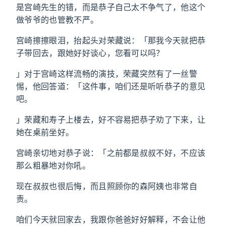
是宫崎先生的错，而是恭子自己太不争气了，他这个
做爷爷的也管教不严。
宫崎擦擦眼泪，抬起头对荣藏说：「那我今天就把恭
子带回去，跟她好好谈心，您看可以吗？
」对于宫崎这样流畅的演技，荣藏突然有了一丝警
惕，他回答道：「这件事，咱们还是听听恭子的意见
吧。
」荣藏和寿子上楼去，好不容易把恭子劝了下来，让
她在桌前坐好。
宫崎亲切地对恭子说：「之前都是叔叔不好，不应该
那么粗暴地对你吼。
现在叔叔也很后悔，而且照顾你的森阿姨也非常自
责。
咱们今天就回家去，我跟你爸爸好好解释，不会让他