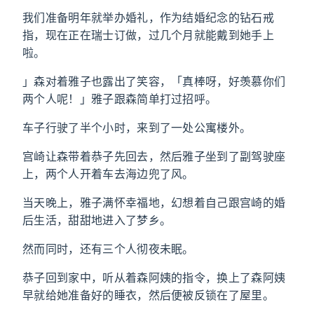
我们准备明年就举办婚礼，作为结婚纪念的钻石戒
指，现在正在瑞士订做，过几个月就能戴到她手上
啦。
」森对着雅子也露出了笑容，「真棒呀，好羡慕你们
两个人呢！」雅子跟森简单打过招呼。
车子行驶了半个小时，来到了一处公寓楼外。
宫崎让森带着恭子先回去，然后雅子坐到了副驾驶座
上，两个人开着车去海边兜了风。
当天晚上，雅子满怀幸福地，幻想着自己跟宫崎的婚
后生活，甜甜地进入了梦乡。
然而同时，还有三个人彻夜未眠。
恭子回到家中，听从着森阿姨的指令，换上了森阿姨
早就给她准备好的睡衣，然后便被反锁在了屋里。