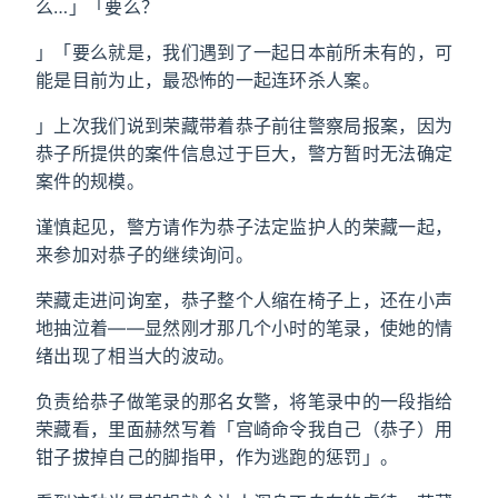
么…」「要么？
」「要么就是，我们遇到了一起日本前所未有的，可
能是目前为止，最恐怖的一起连环杀人案。
」上次我们说到荣藏带着恭子前往警察局报案，因为
恭子所提供的案件信息过于巨大，警方暂时无法确定
案件的规模。
谨慎起见，警方请作为恭子法定监护人的荣藏一起，
来参加对恭子的继续询问。
荣藏走进问询室，恭子整个人缩在椅子上，还在小声
地抽泣着——显然刚才那几个小时的笔录，使她的情
绪出现了相当大的波动。
负责给恭子做笔录的那名女警，将笔录中的一段指给
荣藏看，里面赫然写着「宫崎命令我自己（恭子）用
钳子拔掉自己的脚指甲，作为逃跑的惩罚」。