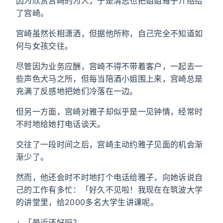
因为欣赏宫崎的为人，于是清志也把姐姐雅子介绍给
了宫崎。
宫崎虽然长相潇洒，但据他所称，自己完全不知道如
何与女孩交往。
尽管因为业务应酬，宫崎不得不带着客户，一起去一
些声色犬马之所，但每当陪酒小姐围上来，宫崎总是
充满了反感地把她们冷落在一边。
但另一方面，宫崎对雅子却似乎是一见钟情，经常时
不时地给她打电话谈天。
交往了一段时间之后，宫崎主动约雅子见面的机会渐
渐少了。
然而，他还会时不时地打个电话给雅子，向她诉说自
己的工作有多忙：「好久不见啦！我现在在筑波大学
的讲堂里，给2000多名大学生讲课呢。
」「最近还好吗？