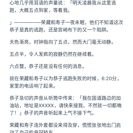
心地几乎用耳语的声量说：「明天凌晨我从这里逃
跑，大概五点到家，等着我。
」—————–荣藏和寿子一夜未眠，他们不知道这次
恭子是真的逃跑，还是宫崎布下的又一个陷阱。
天色渐亮，时钟指向了五点，然而大门毫无动静。
五点半，令人发疯的寂静仍然在继续着。
六点整，恭子还是没有任何的消息。
就在荣藏和寿子以为恭子逃跑失败的时候，6:20分，
家里的电话响了起来。
恭子急切的声音从听筒中传来：「我在国道路边的加
油站，地址是XXXXX，请快来接我，不然就一切都晚
了！」恭子的声音听起来上气不接下气。
荣藏和寿子连外套都没来得及穿，慌慌张张地出门启
动了自己的皇冠轿车。