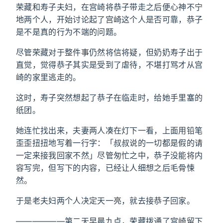
荣藏和寿子夫妇，在宫崎将恭子带走之后便心神不宁
地两个人，开始讨论起了宫崎这个人是否可靠，恭子
是不是真的行为不端的问题。
尽管荣藏对于整件事仍然将信将疑，但奶奶寿子出于
直觉，觉得恭子其实是受到了虐待，不堪打骂才从宫
崎的家里逃走的。
这时，寿子突然想起了恭子在临走时，给她手里塞的
纸团。
她连忙找出来，夫妻两人凑在灯下一看，上面用铅笔
歪歪扭扭地写着一行字：「叔叔说的一切都是假的请
一定来接我回家不然」尽管匆忙之中，恭子没能将内
容写完，但写下的内容，已经让人细想之后毛骨悚
然。
于是老夫妇两个人决定天一亮，就去接恭子回家。
——————第二天早晨九点，荣藏拨通了宫崎留下