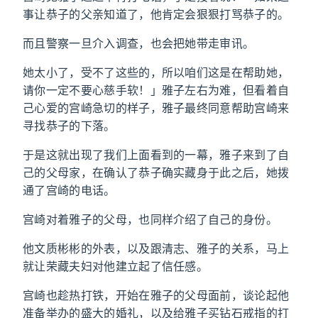
事让恭子的父亲知道了，他肯定会狠狠打骂恭子的。
而且警察一旦介入调查，也会把她带走审讯。
她太小了，受不了这些的，所以咱们这是在帮助她，
请你一定不要心慈手软！」雅子左右为难，但看着自
己心爱的宫崎急切的样子，雅子最终同意帮助宫崎来
寻找恭子的下落。
于是这就出现了我们上面看到的一幕，雅子来到了自
己的父母家，在确认了恭子确实藏身于此之后，她拨
通了宫崎的电话。
宫崎对着雅子的父母，也同样介绍了自己的身份。
他文质彬彬的外表，以及跟清志、雅子的关系，马上
就让荣藏夫妇对他建立起了信任感。
宫崎也趁热打铁，开始在雅子的父母面前，谈论起他
准备举办的盛大的婚礼，以及给雅子买钻石戒指的打