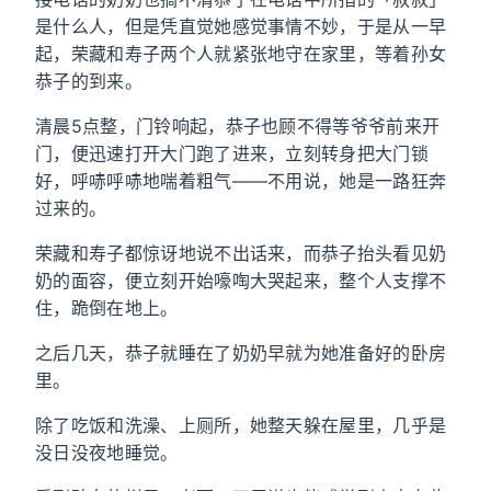
是什么人，但是凭直觉她感觉事情不妙，于是从一早
起，荣藏和寿子两个人就紧张地守在家里，等着孙女
恭子的到来。
清晨5点整，门铃响起，恭子也顾不得等爷爷前来开
门，便迅速打开大门跑了进来，立刻转身把大门锁
好，呼哧呼哧地喘着粗气——不用说，她是一路狂奔
过来的。
荣藏和寿子都惊讶地说不出话来，而恭子抬头看见奶
奶的面容，便立刻开始嚎啕大哭起来，整个人支撑不
住，跪倒在地上。
之后几天，恭子就睡在了奶奶早就为她准备好的卧房
里。
除了吃饭和洗澡、上厕所，她整天躲在屋里，几乎是
没日没夜地睡觉。