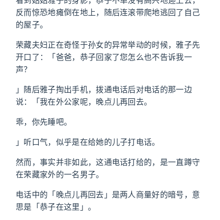
看到姑姑雅子的身影，恭子不单没有高兴地迎上去，
反而惊恐地瘫倒在地上，随后连滚带爬地逃回了自己
的屋子。
荣藏夫妇正在奇怪于孙女的异常举动的时候，雅子先
开口了：「爸爸，恭子回家了您怎么也不告诉我一
声？
」随后雅子掏出手机，拨通电话后对电话的那一边
说：「我在外公家呢，晚点儿再回去。
乖，你先睡吧。
」听口气，似乎是在给她的儿子打电话。
然而，事实并非如此，这通电话打给的，是一直蹲守
在荣藏家外的一名男子。
电话中的「晚点儿再回去」是两人商量好的暗号，意
思是「恭子在这里」。