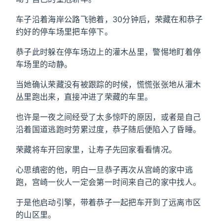
车子沿着海岸公路飞驰着，30分钟后，荣藏在和恭子
约好的停车场里把车停下。
恭子此时躲在停车场边上的灌木丛里，警惕地盯着停
车场里的动静。
当她确认荣藏没有被跟踪的时候，慌慌张张地从灌木
丛里跑出来，直接冲进了荣藏的车里。
也许是一夜之间经受了太多惊吓的原因，或者是自己
沿着国道逃跑时劳累过度，恭子随后便陷入了昏睡。
荣藏将车开回家里，让寿子先回家看看情况。
心思缜密的他，明白一旦恭子再次从宫崎的家中逃
跑，宫崎一伙人一定会第一时间来自己的家中找人。
于是他启动引擎，带着恭子一起把车开到了远离市区
的山区里。