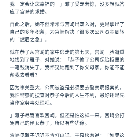
我一定会让您幸福的！」雅子受宠若惊，没多想就答
应了宫崎的求婚。
自此之后，她不但常常与宫崎出双入对，更是拿出了
自己的多年积蓄，为宫崎解决了很多次公司资金周转
的「燃眉之急」。
就在恭子从宫崎的家中逃走的第七天，宫崎一脸凝重
地找到了雅子，对她说：「恭子偷了公司保险柜里的
一笔钱消失了，我怀疑她跑到了你父母家，你能不能
帮我去看看？
因为事关重大，公司被盗是必须要去警察局报案的，
我怕警察的搜查对恭子今后的人生不利，最好还是先
当作家务事处理吧。
」雅子尽管喜欢宫崎，但还是怕这样一来，宫崎会打
骂自己的侄女恭子，所以有些犹豫。
宫崎见雅子迟迟不肯打电话，于是接着说：「如果这