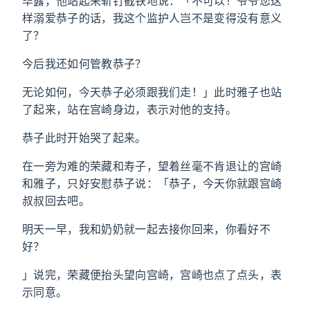
毕露，他站起来斩钉截铁地说：「不可以！爷爷您这
样溺爱恭子的话，我这个监护人岂不是变得没有意义
了？
今后我还如何管教恭子？
无论如何，今天恭子必须跟我们走！」此时雅子也站
了起来，站在宫崎身边，表示对他的支持。
恭子此时开始哭了起来。
在一旁为难的荣藏和寿子，望着丝毫不肯退让的宫崎
和雅子，只好安慰恭子说：「恭子，今天你就跟宫崎
叔叔回去吧。
明天一早，我和奶奶就一起去接你回来，你看好不
好？
」说完，荣藏便抬头望向宫崎，宫崎也点了点头，表
示同意。