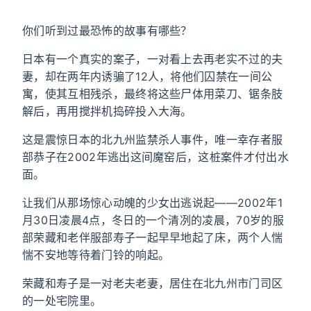
你们听到过最恐怖的故事有哪些？
日本有一个真实的案子，一对看上去再老实不过的夫
妻，却在两年内诱骗了12人，将他们囚禁在一间公
寓，使其互相残杀，最终将这些尸体用菜刀、锯条肢
解后，再用搅拌机捣碎投入大海。
这是震惊日本的北九州监禁杀人事件，唯一幸存者服
部恭子在2002年逃出这间魔窑后，这桩案件才付出水
面。
让我们从那场惊心动魄的少女出逃说起——2002年1
月30日凌晨4点，冬日的一个清冽的凌晨，70岁的服
部荣藏和老伴服部寿子一起早早地起了床，两个人惴
惴不安地等待着门铃的响起。
荣藏和寿子是一对老夫老妻，居住在北九州市门司区
的一处宅院里。