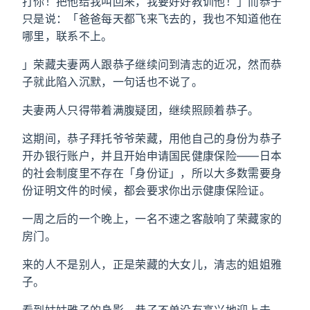
打你！把他给我叫回来，我要好好教训他！」而恭子
只是说：「爸爸每天都飞来飞去的，我也不知道他在
哪里，联系不上。
」荣藏夫妻两人跟恭子继续问到清志的近况，然而恭
子就此陷入沉默，一句话也不说了。
夫妻两人只得带着满腹疑团，继续照顾着恭子。
这期间，恭子拜托爷爷荣藏，用他自己的身份为恭子
开办银行账户，并且开始申请国民健康保险——日本
的社会制度里不存在「身份证」，所以大多数需要身
份证明文件的时候，都会要求你出示健康保险证。
一周之后的一个晚上，一名不速之客敲响了荣藏家的
房门。
来的人不是别人，正是荣藏的大女儿，清志的姐姐雅
子。