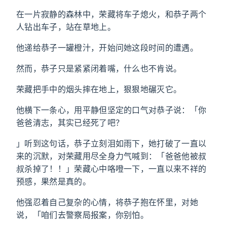
在一片寂静的森林中，荣藏将车子熄火，和恭子两个
人钻出车子，站在草地上。
他递给恭子一罐橙汁，开始问她这段时间的遭遇。
然而，恭子只是紧紧闭着嘴，什么也不肯说。
荣藏把手中的烟头摔在地上，狠狠地碾灭它。
他横下一条心，用平静但坚定的口气对恭子说：「你
爸爸清志，其实已经死了吧？
」听到这句话，恭子立刻泪如雨下，她打破了一直以
来的沉默，对荣藏用尽全身力气喊到：「爸爸他被叔
叔杀掉了！！」荣藏心中咯噔一下，一直以来不祥的
预感，果然是真的。
他强忍着自己复杂的心情，将恭子抱在怀里，对她
说，「咱们去警察局报案，你别怕。