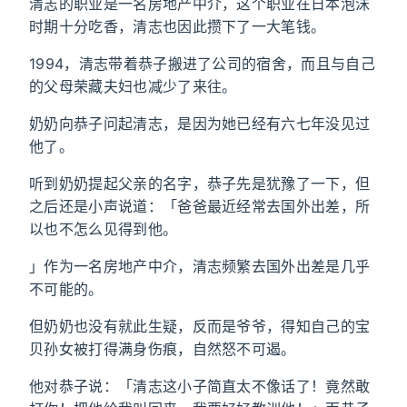
清志的职业是一名房地产中介，这个职业在日本泡沫
时期十分吃香，清志也因此攒下了一大笔钱。
1994，清志带着恭子搬进了公司的宿舍，而且与自己
的父母荣藏夫妇也减少了来往。
奶奶向恭子问起清志，是因为她已经有六七年没见过
他了。
听到奶奶提起父亲的名字，恭子先是犹豫了一下，但
之后还是小声说道：「爸爸最近经常去国外出差，所
以也不怎么见得到他。
」作为一名房地产中介，清志频繁去国外出差是几乎
不可能的。
但奶奶也没有就此生疑，反而是爷爷，得知自己的宝
贝孙女被打得满身伤痕，自然怒不可遏。
他对恭子说：「清志这小子简直太不像话了！竟然敢