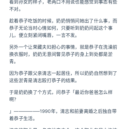
看到孙女的样子，老两口不用说也能感觉到事态有些
不对。
趁着恭子吃饭的时候，奶奶悄悄问她出了什么事，而
恭子无论当时心情如何，只要听到奶奶问起这个事
儿，便立刻紧闭嘴唇，一言不发。
另外一个让荣藏夫妇担心的事情，就是恭子在洗澡前
换衣服时，奶奶无意间瞥见恭子的身上到处都是淤
青。
因为恭子跟父亲清志一起居住，所以奶奶自然想到了
这些淤青是清志殴打恭子的结果。
于是奶奶换了个方式，问恭子「最近你爸爸怎么样
啊？
」—————–1990年，清志和前妻离婚之后独自带
着恭子生活。