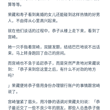
算等等。
荣藏和寿子看到离婚的女儿还能碰到这样热情的好男
人，不由得从心里高兴起来。
就在他们谈话的过程中，恭子从楼上走下来，看到了
宫崎。
她一只手指着宫崎，双腿发颤，结结巴巴地说不出话
来，马上转身跑回了自己的房间。
而宫崎也不急于追赶恭子，而是突然严肃地对荣藏说
到：「恭子来到您这里之后，有什么不对劲的地方
吗？
」荣藏便将恭子借用身份办理银行账户的事情跟宫崎
说了。
宫崎皱紧了眉头，用冷静的语调对荣藏夫妇说：「恭
子最近交了一些不良少年的朋友，那些人怂恿恭子做