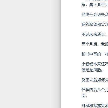
乐，属下此生
他终于会说些
我的愿望都实
不过未来还长
两个月后，我
和书中写的一
小叔叔本来还
便是龙凤胎。
反正以后如何
怀孕的后几个
面。
丹枫和寒露笑