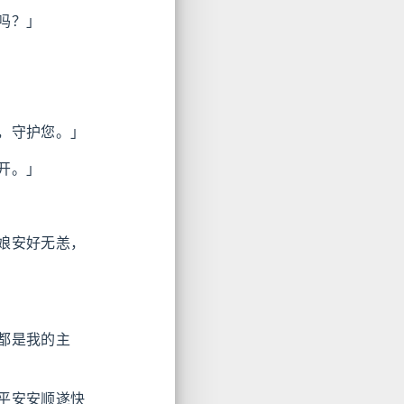
吗？」
，守护您。」
开。」
娘安好无恙，
都是我的主
平安安顺遂快