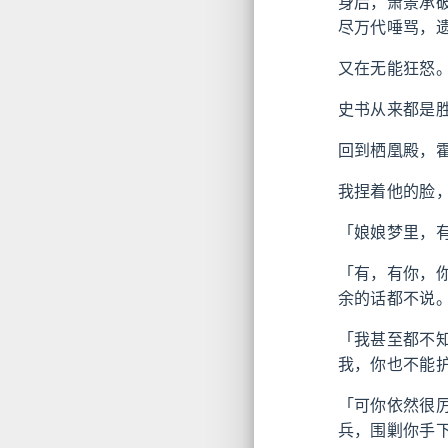
身后，萧景承
尽万代唾骂，
又在无能狂怒
史书从来都是
回到栖凰殿，
我捏着他的脸
「娘娘梦里，
「有，有你，
余的话都不说
「我甚至都不
我，你也不能
「可你依然很
兵，围剿你手