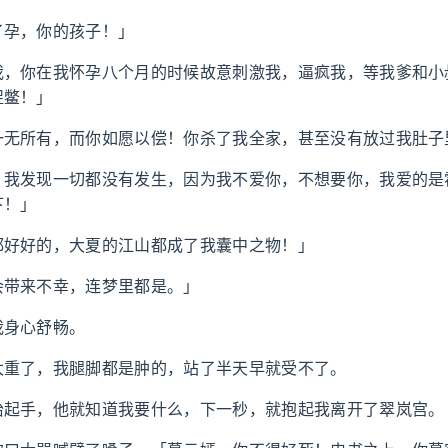
了孕，你的孩子！」
我，你在我怀孕八个月的时候故意刺激我，逼疯我，等我爹和小
捉鳖！」
一无所有，而你如愿以偿！你杀了我全家，甚至没有放过我肚子
，我发现一切都没有发生，因为我不爱你，不想要你，我爱的是
下！」
都好好的，大夏的江山都成了我囊中之物！」
会带来不幸，连梦里都是。」
我身心舒畅。
太重了，我腿脚都是肿的，站了半天早就受不了。
抬起手，他就知道我要什么，下一秒，就抱起我离开了翠岚宫。