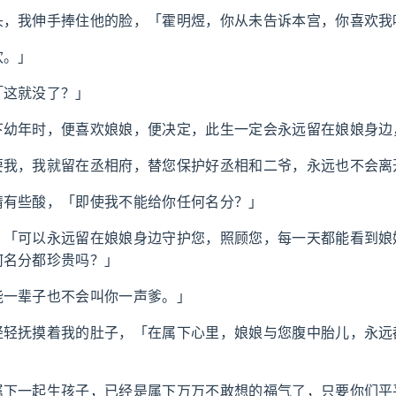
头，我伸手捧住他的脸，「霍明煜，你从未告诉本宫，你喜欢我
欢。」
「这就没了？」
下幼年时，便喜欢娘娘，便决定，此生一定会永远留在娘娘身边
要我，我就留在丞相府，替您保护好丞相和二爷，永远也不会离
睛有些酸，「即使我不能给你任何名分？」
，「可以永远留在娘娘身边守护您，照顾您，每一天都能看到娘
何名分都珍贵吗？」
能一辈子也不会叫你一声爹。」
轻轻抚摸着我的肚子，「在属下心里，娘娘与您腹中胎儿，永远
属下一起生孩子，已经是属下万万不敢想的福气了，只要你们平