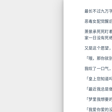
最长不过九万
恶毒女配觉醒
萧景承死死盯
家一日没有死
又是这个愿望
「哦，那你就
我叹了一口气
「皇上您知道
「最近我总是
「梦里我想要
「我爱你爱的