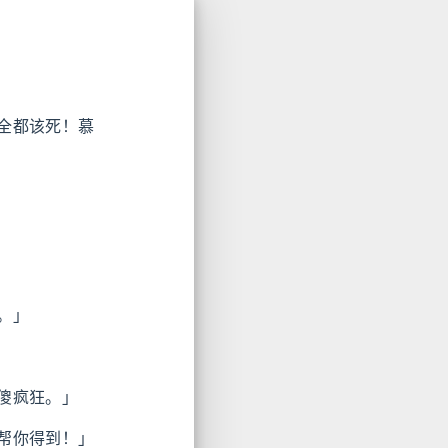
全都该死！慕
。」
傻疯狂。」
帮你得到！」