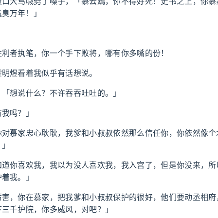
破口大骂喊劈了嗓子，「慕云嫣，你不得好死！史书之上，你慕
遗臭万年！」
。
胜利者执笔，你一个手下败将，哪有你多嘴的份！
霍明煜看着我似乎有话想说。
，「想说什么？不许吞吞吐吐的。」
有我吗？」
你对慕家忠心耿耿，我爹和小叔叔依然那么信任你，你依然像个
。」
知道你喜欢我，我以为没人喜欢我，我入宫了，但是你没来，所
护着我。」
厉害，你在慕家，把我爹和小叔叔保护的很好，他们要动丞相府
下三千护院，你多威风，对吧？」