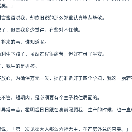
足矣。」
甜言蜜语哄我，却依旧说的那么郑重认真毕恭毕敬。
现了，但是我多少觉得，有些对不住他。
，将来的事，谁知道呢。
顺利生下孩子，虽然过程很痛苦，但好在母子平安。
样，我生的是男孩。
不放心，为确保万无一失，提前准备好了四个孕妇，我这一胎若
先不管，短期内，是必须要有个皇子稳住局面的。
月异常辛苦，霍明煜日日跟在身前照顾我，生产的时候，也一直
着说，「第一次见霍大人那么六神无主，在产房外急的直哭。」