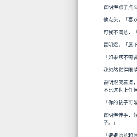
霍明煜点了点
他点头，「喜
可我不满意，
霍明煜，「属
「如果您不需
我忽然觉得眼
霍明煜笑着道
不比这世上任
「你的孩子可
霍明煜伸手，
子。」
「娘娘愿意和