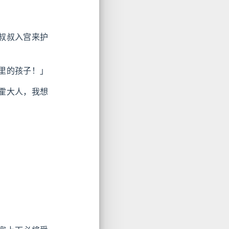
叔叔入宫来护
里的孩子！」
霍大人，我想