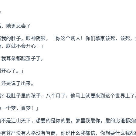
字
后，她更恶毒了
着我的肚子，眼神阴狠，「你这个贱人！你们慕家该死，该死，
绝，朕就不会开心！」
，我耳朵都起茧子了。
别开心了。」
，还是说了出来。
吗？我肚子里的孩子，八个月了，他马上就要来到这个世界上了
做一个梦，噩梦！」
的不是江山天下，想要的是你的爱，梦里我爱你，爱的比谁都痴
没有尊严没有人格没有智商，你说什么我都信，你想要什么我都