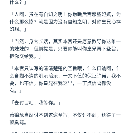
什么？」
「人啊，贵在有自知之明！你瞧瞧后宫那些妃嫔，为
什么那么惨？就是因为没有自知之明，对你皇兄心存
幻想。」
「当然，身为长嫂，其实本宫还是愿意教导你这唯一
的妹妹的，但前提是，只要你能叫你皇兄再下圣旨，
把你交给我。」
「本宫只认写的清清楚楚的圣旨哦，什么口谕啊，什
么含糊不清的明示暗示，一文不值的保证许诺，我不
要，也不信，你皇兄在我这里，一丁点信誉都没
有。」
「去讨旨吧，我等你。」
萧锦瑟当然讨不到这道圣旨，不仅讨不到，还得了一
顿臭骂。