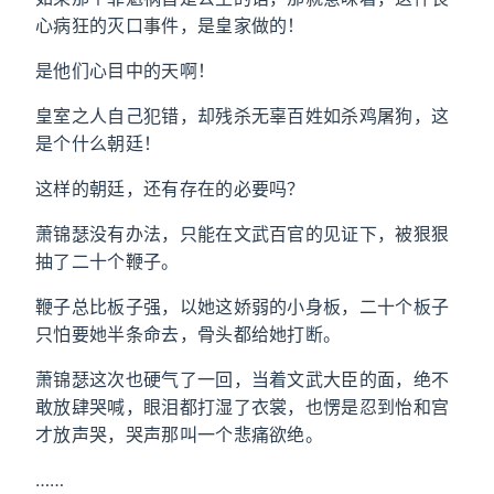
心病狂的灭口事件，是皇家做的！
是他们心目中的天啊！
皇室之人自己犯错，却残杀无辜百姓如杀鸡屠狗，这
是个什么朝廷！
这样的朝廷，还有存在的必要吗？
萧锦瑟没有办法，只能在文武百官的见证下，被狠狠
抽了二十个鞭子。
鞭子总比板子强，以她这娇弱的小身板，二十个板子
只怕要她半条命去，骨头都给她打断。
萧锦瑟这次也硬气了一回，当着文武大臣的面，绝不
敢放肆哭喊，眼泪都打湿了衣裳，也愣是忍到怡和宫
才放声哭，哭声那叫一个悲痛欲绝。
……