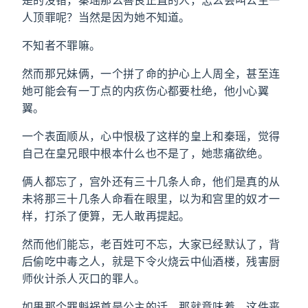
是的没错，秦瑶那么善良正直的人，怎么会叫公主一
人顶罪呢？当然是因为她不知道。
不知者不罪嘛。
然而那兄妹俩，一个拼了命的护心上人周全，甚至连
她可能会有一丁点的内疚伤心都要杜绝，他小心翼
翼。
一个表面顺从，心中恨极了这样的皇上和秦瑶，觉得
自己在皇兄眼中根本什么也不是了，她悲痛欲绝。
俩人都忘了，宫外还有三十几条人命，他们是真的从
未将那三十几条人命看在眼里，以为和宫里的奴才一
样，打杀了便算，无人敢再提起。
然而他们能忘，老百姓可不忘，大家已经默认了，背
后偷吃中毒之人，就是下令火烧云中仙酒楼，残害厨
师伙计杀人灭口的罪人。
如果那个罪魁祸首是公主的话，那就意味着，这件丧