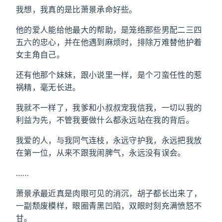
我想，我真的是比萧景承命好些。
他的爱人能给他最大的帮助，是笼络那些男配二三四
五六的忠心，并在他遇到麻烦时，排除万难替他护着
女主角自己。
还有他那个妹妹，跟小说里一样，是个刁蛮任性的惹
祸精，毫无长进。
我就不一样了，我爹和小叔叔宠我信我，一切以我的
利益为先，不管我要做什么都永远站在我的背后。
我爱的人，与我同气连枝，永远守护我，永远把我放
在第一位，从来不跟我闹脾气，永远没有误会。
……
萧景承最近真是肉眼可见的消沉，胡子都长出来了，
一副颓废模样，眼圈青黑凹陷，双眼时刻充满愤怒不
甘。