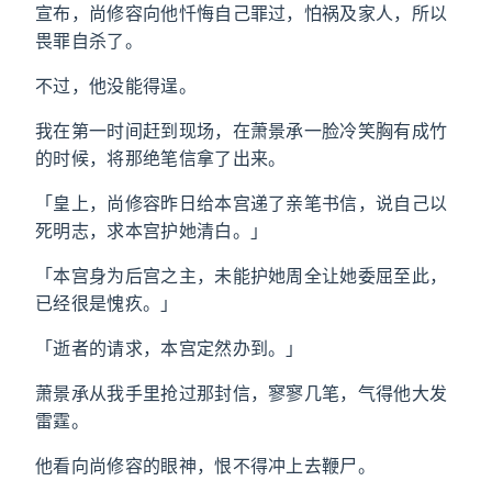
宣布，尚修容向他忏悔自己罪过，怕祸及家人，所以
畏罪自杀了。
不过，他没能得逞。
我在第一时间赶到现场，在萧景承一脸冷笑胸有成竹
的时候，将那绝笔信拿了出来。
「皇上，尚修容昨日给本宫递了亲笔书信，说自己以
死明志，求本宫护她清白。」
「本宫身为后宫之主，未能护她周全让她委屈至此，
已经很是愧疚。」
「逝者的请求，本宫定然办到。」
萧景承从我手里抢过那封信，寥寥几笔，气得他大发
雷霆。
他看向尚修容的眼神，恨不得冲上去鞭尸。