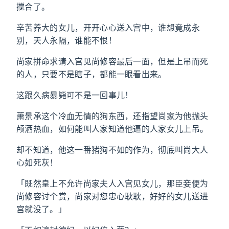
搅合了。
辛苦养大的女儿，开开心心送入宫中，谁想竟成永
别，天人永隔，谁能不恨！
尚家拼命求请入宫见尚修容最后一面，但是上吊而死
的人，只要不是瞎子，都能一眼看出来。
这跟久病暴毙可不是一回事儿！
萧景承这个冷血无情的狗东西，还指望尚家为他抛头
颅洒热血，如何能叫人家知道他逼的人家女儿上吊。
却不知道，他这一番猪狗不如的作为，彻底叫尚大人
心如死灰！
「既然皇上不允许尚家夫人入宫见女儿，那臣妾便为
尚修容讨个赏，尚家对您忠心耿耿，好好的女儿送进
宫就没了。」