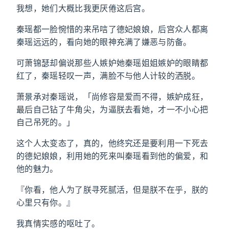
我想，她们大概比我更厌倦这后宫。
秦瑶都一脸惋惜的来吊唁了德妃娘娘，后宫众人都离
秦瑶远远的，看向她的眼神充满了嫌恶与防备。
可萧锦瑟却偏说那些人嫉妒她秦瑶姐姐嫉妒的眼睛都
红了，秦瑶轻叹一声，满脸不与他人计较的洒脱。
萧景承对秦瑶说，「尚修容是爱而不得，嫉妒成狂，
最后自己钻了牛角尖，为逼朕去看她，才一不小心把
自己吊死的。」
这个人太变态了，真的，他终究还是要利用一下死去
的德妃娘娘，利用她的死来叫秦瑶看到他的偏爱，和
他的魅力。
『你看，他人为了朕寻死腻活，但是朕不在乎，朕的
心里只有你。』
我真情实感的呕吐了。