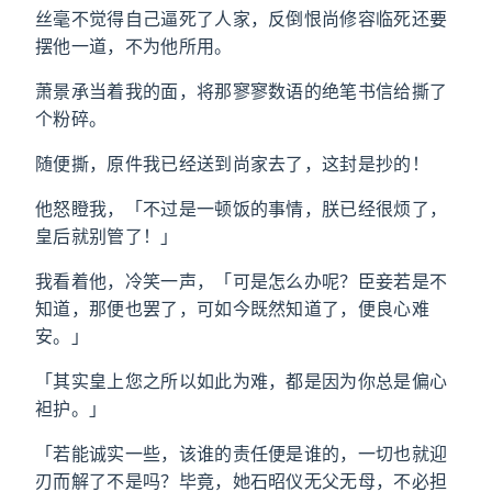
丝毫不觉得自己逼死了人家，反倒恨尚修容临死还要
摆他一道，不为他所用。
萧景承当着我的面，将那寥寥数语的绝笔书信给撕了
个粉碎。
随便撕，原件我已经送到尚家去了，这封是抄的！
他怒瞪我，「不过是一顿饭的事情，朕已经很烦了，
皇后就别管了！」
我看着他，冷笑一声，「可是怎么办呢？臣妾若是不
知道，那便也罢了，可如今既然知道了，便良心难
安。」
「其实皇上您之所以如此为难，都是因为你总是偏心
袒护。」
「若能诚实一些，该谁的责任便是谁的，一切也就迎
刃而解了不是吗？毕竟，她石昭仪无父无母，不必担