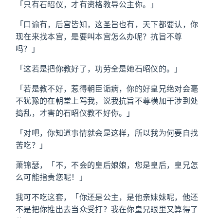
「只有石昭仪，才有资格教导公主你。」
「口谕有，后宫皆知，这圣旨也有，天下都要认，你
现在来找本宫，是要叫本宫怎么办呢？抗旨不尊
吗？」
「这若是把你教好了，功劳全是她石昭仪的。」
「若是教不好，惹得朝臣诟病，你的好皇兄绝对会毫
不犹豫的在朝堂上骂我，说我抗旨不尊横加干涉到处
捣乱，才害的石昭仪教不好你。」
「对吧，你知道事情就会是这样，所以我为何要自找
苦吃？」
萧锦瑟，「不，不会的皇后娘娘，您是皇后，皇兄怎
么可能指责您呢！」
我可不吃这套，「你还是公主，是他亲妹妹呢，他还
不是把你推出去当众受打？我在你皇兄眼里又算得了