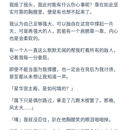
我摇了摇头，我此时能有什么伤心事呢？靠在如此坚
实可靠的胸膛里，便是有也想不起来了。
我认为自己足够强大，可以独自在这宫中撑起一片
天，可是再强大的人，若能有一个肩膀靠一靠，内心
也是会柔软的。
有一个人一直这么默默无闻的帮我盯着所有的敌人，
记着我每一分委屈。
即使不能当面为我撑腰，也一定会在背后为我讨债，
甚至都从未想让我知道一声。
「星华宫主殿，是如何塌的？」
「属下只是偶尔路过，拿走了几颗木楔罢了。那晚，
风太大……」
『噗』我就没忍住，趴在他胸膛笑的眼泪啪啪掉。