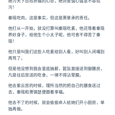
她为天下百姓祈福的心思，绝对是诚心诚意不容玷
污！
秦瑶吃肉，这是事实，但这是萧景承的责任。
他打从一开始，就没打算叫秦瑶吃素，他还等着秦瑶
养好身子，给他生个小太子呢，他可舍不得苦了秦
瑶！
他只是叫我们这些人吃素给别人看，好叫别人闭嘴别
再骂了。
但是他没想到我会釜底抽薪，懿旨直接送到御膳房，
凡是往后宫送的吃食，一律不得沾荤腥。
他去紫云宫的时候，理所当然的把自己的膳食送过
去，秦瑶和萧锦瑟便跟着享福。
他去不了的时候，就会偷偷命人给她们开小厨房，单
独再做。