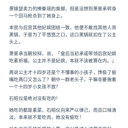
萧锦瑟卖力的捧秦瑶的臭脚，但是没想到萧景承转身
一个回马枪杀到了她身上。
本宫与后宫其他妃嫔团结一致，他便不敢找其他人背
黑锅，于是为了平悠悠之口，这口黑锅就扣在了公主
头上。
萧景承当朝狡辩，说，「皇后当初承诺带领后宫妃嫔
吃素祈福，公主并不是妃嫔，本就不该被算在内。」
再说公主才十四岁还是个不懂事的小孩子，馋极了偷
嘴吃两口又怎么了？朝中一群老头子，干嘛非要揪着
一个十四岁小女孩不放？
石昭仪是绝对没有吃的！
她吃的都是素菜，石昭仪向来严以律己，而且口味清
淡，本来就不爱吃肉，她没有偷吃！