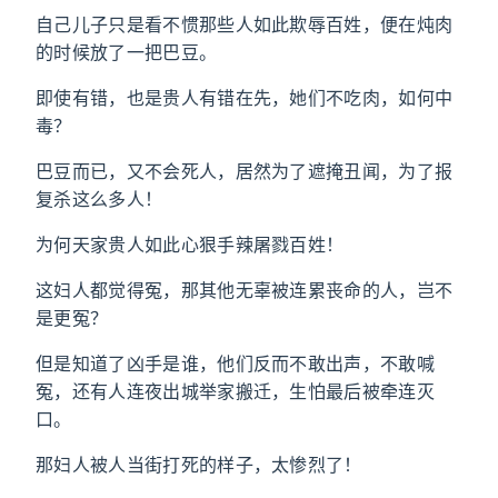
自己儿子只是看不惯那些人如此欺辱百姓，便在炖肉
的时候放了一把巴豆。
即使有错，也是贵人有错在先，她们不吃肉，如何中
毒？
巴豆而已，又不会死人，居然为了遮掩丑闻，为了报
复杀这么多人！
为何天家贵人如此心狠手辣屠戮百姓！
这妇人都觉得冤，那其他无辜被连累丧命的人，岂不
是更冤？
但是知道了凶手是谁，他们反而不敢出声，不敢喊
冤，还有人连夜出城举家搬迁，生怕最后被牵连灭
口。
那妇人被人当街打死的样子，太惨烈了！