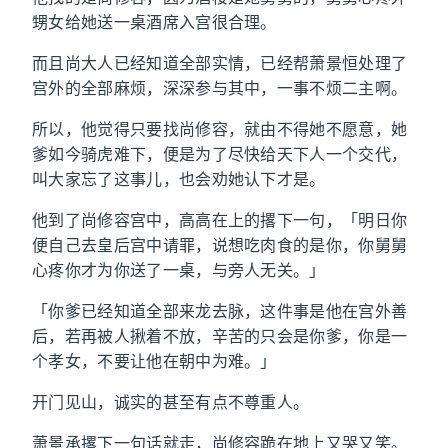
甥女给她送一桌酒席入宫很合理。
而且尚大人已经知道全部实情，已经帮萧景恒处理了
宫外的全部麻烦，深深参与其中，一事不烦二主啊。
所以，他觉得只要找尚修容，就由不得她不愿意，她
爹如今骑虎难下，便是为了尽快给天下人一个交代，
叫大家忘了这事儿，也会劝她认下才是。
他到了尚修容宫中，高高在上的撂下一句，「明日你
便自己去皇后宫中请罪，说想吃肉食的是你，你舅舅
心疼你才为你送了一桌，与旁人无关。」
「你爹已经知道全部来龙去脉，这件事是他在宫外善
后，若再被人揪着不放，辛苦的只会是你爹，你是一
个孝女，不要让他在朝中为难。」
开门见山，诚实的甚至有点不尊重人。
萧景承撂下一句话就走，尚修容跪在地上又哭又笑。