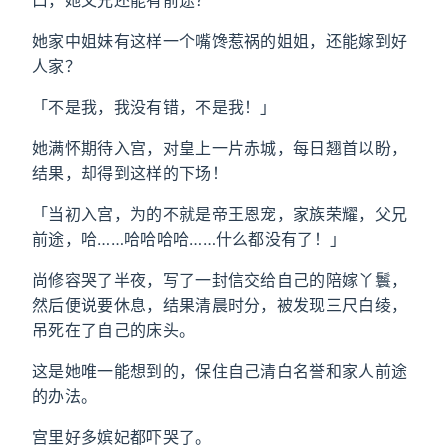
口，她父兄还能有前途？
她家中姐妹有这样一个嘴馋惹祸的姐姐，还能嫁到好
人家？
「不是我，我没有错，不是我！」
她满怀期待入宫，对皇上一片赤城，每日翘首以盼，
结果，却得到这样的下场！
「当初入宫，为的不就是帝王恩宠，家族荣耀，父兄
前途，哈……哈哈哈哈……什么都没有了！」
尚修容哭了半夜，写了一封信交给自己的陪嫁丫鬟，
然后便说要休息，结果清晨时分，被发现三尺白绫，
吊死在了自己的床头。
这是她唯一能想到的，保住自己清白名誉和家人前途
的办法。
宫里好多嫔妃都吓哭了。