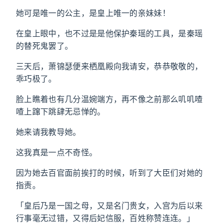
她可是唯一的公主，是皇上唯一的亲妹妹！
在皇上眼中，也不过是是他保护秦瑶的工具，是秦瑶
的替死鬼罢了。
三天后，萧锦瑟便来栖凰殿向我请安，恭恭敬敬的，
乖巧极了。
脸上瞧着也有几分温婉端方，再不像之前那么叽叽喳
喳上蹿下跳肆无忌惮的。
她来请我教导她。
这我真是一点不奇怪。
因为她去百官面前挨打的时候，听到了大臣们对她的
指责。
「皇后乃是一国之母，又是名门贵女，入宫为后以来
行事毫无过错，又得后妃信服，百姓称赞连连。」