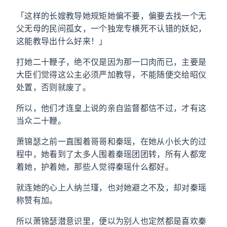
「这样的长嫂教导她规矩她偏不要，偏要去找一个无
父无母的民间孤女，一个独宠专横死不认错的妖妃，
这能教导出什么好来！」
打她二十鞭子，绝不仅是因为那一口肉而已，主要是
大臣们觉得这公主必须严加教导，不能随便交给昭仪
处置，否则就废了。
所以，他们才连皇上说的亲自监督都信不过，才有这
当众二十鞭。
萧锦瑟之前一直围着哥哥和秦瑶，在她从小长大的过
程中，她看到了太多人围着秦瑶团团转，所有人都宠
着她，护着她，那些人觉得秦瑶什么都好。
就连她的心上人纳兰瑾，也对她避之不及，却对秦瑶
称赞有加。
所以萧锦瑟潜意识里，便以为别人也定然都是喜欢秦