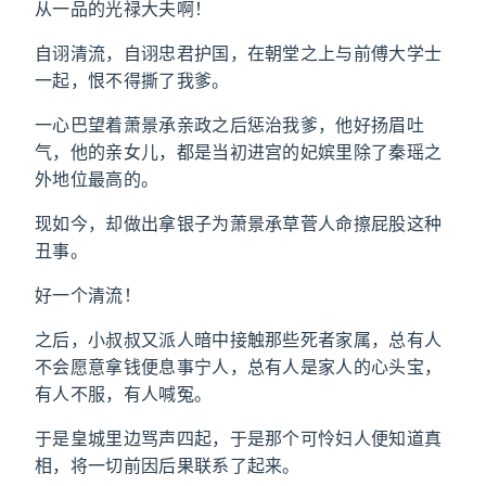
从一品的光禄大夫啊！
自诩清流，自诩忠君护国，在朝堂之上与前傅大学士
一起，恨不得撕了我爹。
一心巴望着萧景承亲政之后惩治我爹，他好扬眉吐
气，他的亲女儿，都是当初进宫的妃嫔里除了秦瑶之
外地位最高的。
现如今，却做出拿银子为萧景承草菅人命擦屁股这种
丑事。
好一个清流！
之后，小叔叔又派人暗中接触那些死者家属，总有人
不会愿意拿钱便息事宁人，总有人是家人的心头宝，
有人不服，有人喊冤。
于是皇城里边骂声四起，于是那个可怜妇人便知道真
相，将一切前因后果联系了起来。