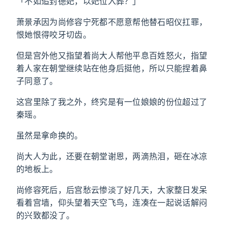
「不如追封德妃，以妃位入葬？」
萧景承因为尚修容宁死都不愿意帮他替石昭仪扛罪，
恨她恨得咬牙切齿。
但是宫外他又指望着尚大人帮他平息百姓怒火，指望
着人家在朝堂继续站在他身后挺他，所以只能捏着鼻
子同意了。
这宫里除了我之外，终究是有一位娘娘的份位超过了
秦瑶。
虽然是拿命换的。
尚大人为此，还要在朝堂谢恩，两滴热泪，砸在冰凉
的地板上。
尚修容死后，后宫愁云惨淡了好几天，大家整日发呆
看着宫墙，仰头望着天空飞鸟，连凑在一起说话解闷
的兴致都没了。