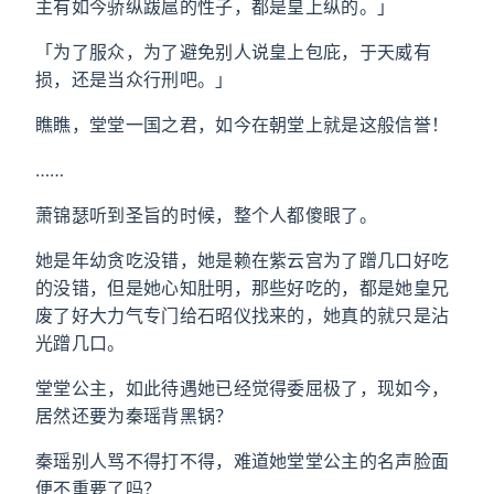
主有如今骄纵跋扈的性子，都是皇上纵的。」
「为了服众，为了避免别人说皇上包庇，于天威有
损，还是当众行刑吧。」
瞧瞧，堂堂一国之君，如今在朝堂上就是这般信誉！
……
萧锦瑟听到圣旨的时候，整个人都傻眼了。
她是年幼贪吃没错，她是赖在紫云宫为了蹭几口好吃
的没错，但是她心知肚明，那些好吃的，都是她皇兄
废了好大力气专门给石昭仪找来的，她真的就只是沾
光蹭几口。
堂堂公主，如此待遇她已经觉得委屈极了，现如今，
居然还要为秦瑶背黑锅？
秦瑶别人骂不得打不得，难道她堂堂公主的名声脸面
便不重要了吗？