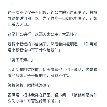
……
这一次不仅仅是石昭仪，连公主的名声都臭了，麸槺
野菜她说狗都不吃，为了偷吃一口肉吃中毒了，还如
此杀人灭口。
这是什么德行，这还天家公主？太恐怖了！
我将小叔叔的书信烧了，然后看向霍明煜，「你可知
道小叔叔信中写了什么给我？」
「属下不知。」
我走到霍明煜跟前，仰头看着他，也不说话，这是看
着他那张呆子一般的脸，就忍不住笑。
笑着笑着，眼睛就湿润了。
霍明煜一把将我搂在怀里，轻声问，「娘娘可是有什
么伤心事？可否说给属下听？」