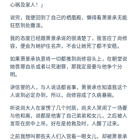
心祸及家人！」
说完，我便回到了自己的栖凰殿，懒得看萧景承无能
狂怒到处撒泼。
我的态度已经跟萧景承说的很清楚了，我答应了尚修
容，便会为她护住名声，不会让她死了都不安稳。
如果萧景承执意将一切都推到尚修容头上，在朝堂说
她畏罪自杀或者以死谢罪，那我定是要与他争个分
明。
讲信誉的人，与人说话都省事，萧景承也知道我这个
人说到必定办到，所以，尚修容成了久病暴毙。
听说尚大人在家愣了几个时辰，尚夫人哭闹了一场要
与他和离，说都是他害了自己弟弟和女儿，之后被人
发现在房中上吊，好在是抢救及时，人醒了过来。
之前我想叫那些夫人们入宫看一眼女儿，却被萧景承