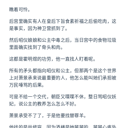
瞧着可怜。
后宫里确实有人在皇后下旨食素祈福之后偷吃肉，这
是事实，因为神卫营抓到了。
然后昭仪娘娘和公主中毒之后，当日宫中的食物垃圾
里面确实找到了骨头和肉。
这都是霍明煜的功劳，他一直找人盯着呢。
所有的矛头都指向昭仪和公主，但那两个是这个世界
上对萧景承来说最重要的人，他怎么能叫她们承担被
万民唾骂的后果。
可是不给一个交代，朝臣又喋喋不休，整日骂昭仪妖
妃，说公主的教养怎么怎么不好。
萧景承受不了了，于是他要找替罪羊。
他找的是尚修容，因为酒楼是她舅舅的，舅舅心疼外