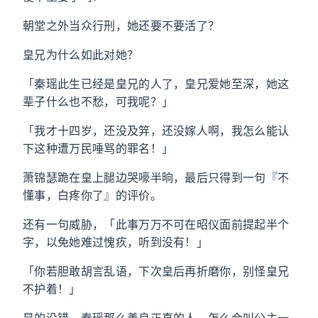
朝堂之外当众行刑，她还要不要活了？
皇兄为什么如此对她？
「秦瑶此生已经是皇兄的人了，皇兄爱她至深，她这
辈子什么也不愁，可我呢？」
「我才十四岁，还没及笄，还没嫁人啊，我怎么能认
下这种遭万民唾骂的罪名！」
萧锦瑟跪在皇上腿边哭嚎半晌，最后只得到一句『不
懂事，白疼你了』的评价。
还有一句威胁，「此事万万不可在昭仪面前提起半个
字，以免她难过愧疚，听到没有！」
「你若胆敢胡言乱语，下次皇后再折磨你，别怪皇兄
不护着！」