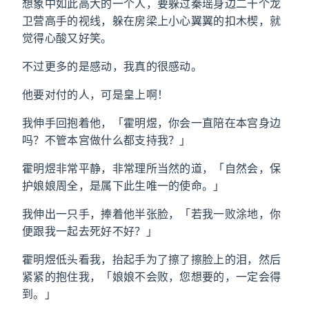
想象中如此高大的一个人，要躲过秦瑶身边二十个龙
卫营高手的视线，躲在房梁上小心翼翼的扣木楔，就
觉得心酸又好笑。
不过更多的是感动，我真的很感动。
他要对付的人，可是皇上啊！
我伸手回抱着他，「霍明煜，你会一直陪在本宫身边
吗？不管本宫做什么都支持我？」
霍明煜非常平静，非常理所当然的道，「自然会，保
护娘娘周全，是属下此生唯一的使命。」
我伸出一只手，捧着他半张脸，「若我一败涂地，你
便跟我一起去死好不好？」
霍明煜低头看我，抬起手为了擦了擦脸上的泪，然后
紧紧的抱住我，「娘娘不会败，您想要的，一定会得
到。」