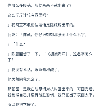
你那么多废稿，随便画画不就出来了？
这么斤斤计较有意思吗？
」我简直不敢相信这话是陈葳说出来的。
我说：「陈葳，你仔细想想那张图叫什么名字。
」「什么？
」陈葳回想了一下，「《拥抱海洋》，这名字怎么
了？
」我没有说话，眼眶蓦地酸了。
他居然问我怎么了。
那张图，是我在与恐惧对抗时画出来的，可画完后，
我觉得自己并没有战胜恐惧，我只画出了表面太平。
所以我把它废了。