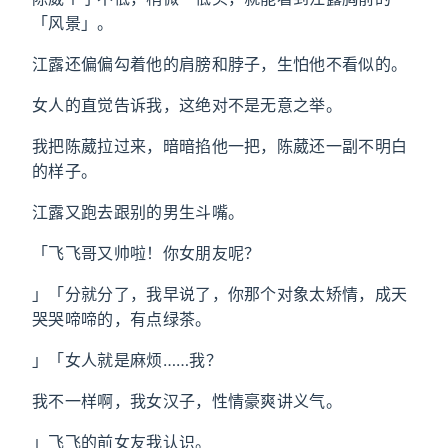
「风景」。
江露还偏偏勾着他的肩膀和脖子，生怕他不看似的。
女人的直觉告诉我，这绝对不是无意之举。
我把陈葳拉过来，暗暗掐他一把，陈葳还一副不明白
的样子。
江露又跑去跟别的男生斗嘴。
「飞飞哥又帅啦！你女朋友呢？
」「分就分了，我早说了，你那个对象太矫情，成天
哭哭啼啼的，有点绿茶。
」「女人就是麻烦……我？
我不一样啊，我女汉子，性情豪爽讲义气。
」飞飞的前女友我认识。