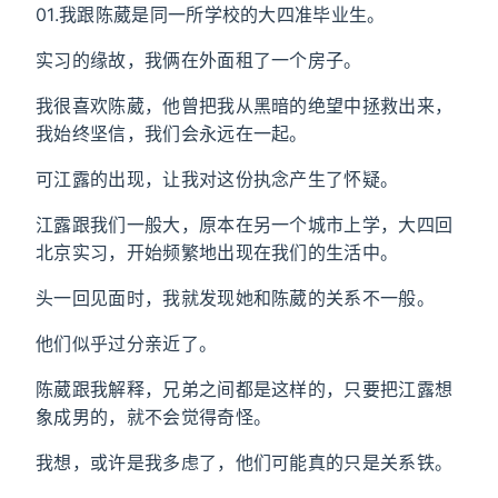
01.我跟陈葳是同一所学校的大四准毕业生。
实习的缘故，我俩在外面租了一个房子。
我很喜欢陈葳，他曾把我从黑暗的绝望中拯救出来，
我始终坚信，我们会永远在一起。
可江露的出现，让我对这份执念产生了怀疑。
江露跟我们一般大，原本在另一个城市上学，大四回
北京实习，开始频繁地出现在我们的生活中。
头一回见面时，我就发现她和陈葳的关系不一般。
他们似乎过分亲近了。
陈葳跟我解释，兄弟之间都是这样的，只要把江露想
象成男的，就不会觉得奇怪。
我想，或许是我多虑了，他们可能真的只是关系铁。