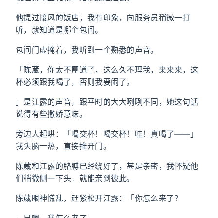
他提过接风的饭店，我有印象，向服务员稍微一打
听，就知道是哪个包间。
包间门虚掩着，我听到一个熟悉的声音。
「陈葳，你太不厚道了，这么久不理我，来来来，这
杯必须跟我喝了，否则我要闹了。
」是江露的声音，跟平时的大大咧咧不同，她这句话
说得有些撒娇意味。
旁边人起哄：「喝交杯！喝交杯！哇！真喝了——」
我头脑一热，直接推开门。
陈葳和江露的胳膊已经绕好了，甚是亲密，我怀疑他
们稍微侧一下头，就能亲到彼此。
陈葳眼神慌乱，赶紧松开江露：「你怎么来了？