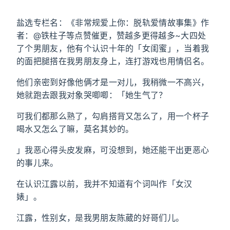
盐选专栏名：《非常规爱上你：脱轨爱情故事集》作
者：@铁柱子等点赞催更，赞越多更得越多~大四处
了个男朋友，他有个认识十年的「女闺蜜」，当着我
的面把腿搭在我男朋友身上，连打游戏也用情侣名。
他们亲密到好像他俩才是一对儿，我稍微一不高兴，
她就跑去跟我对象哭唧唧：「她生气了？
可我们都那么熟了，勾肩搭背又怎么了，用一个杯子
喝水又怎么了嘛，莫名其妙的。
」我恶心得头皮发麻，可没想到，她还能干出更恶心
的事儿来。
在认识江露以前，我并不知道有个词叫作「女汉
婊」。
江露，性别女，是我男朋友陈葳的好哥们儿。