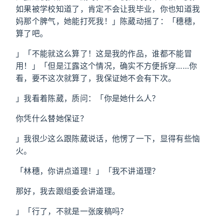
如果被学校知道了，肯定不会让我毕业，你也知道我
妈那个脾气，她能打死我！」陈葳动摇了：「穗穗，
算了吧。
」「不能就这么算了！这是我的作品，谁都不能冒
用！」「但是江露这个情况，确实不方便拆穿……你
看，要不这次就算了，我保证她不会有下次。
」我看着陈葳，质问：「你是她什么人？
你凭什么替她保证？
」我很少这么跟陈葳说话，他愣了一下，显得有些恼
火。
「林穗，你讲点道理！」「我不讲道理？
那好，我去跟组委会讲道理。
」「行了，不就是一张废稿吗？