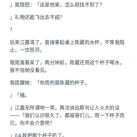
」我隐怒：「这是他家，怎么就找不到了？
」礼物还能飞出去不成？
？
后来江露渴了，直接拿起桌上陈葳的水杯，不等我阻
止，一饮而尽。
我简直看呆了，两分钟前，陈葳还用这个杯子喝水，
我不信她没看见。
我提醒她：「你用的是陈葳的杯子。
」「哦。
」江露无所谓地一笑，再次说出那句让人火大的话
——「我们认识很久了，都是哥们儿，用一下杯子而
已，你不会介意吧？
」04.我把那个杯子扔了。