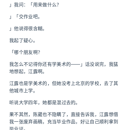
」我问：「用来做什么？
」「交作业吧。
」他说得很含糊。
我起了疑心。
「哪个朋友啊？
我怎么不记得你还有学美术的——」话没说完，我猛
地想起，江露啊。
江露也是学美术的，但她没考上北京的学校，去了其
他城市上学。
听说大学四年，她都是混过去的。
果不其然，陈葳也不隐瞒了，直接告诉我，江露想借
我一张废弃画稿，充当毕业作品，好让自己顺利拿到
毕业证。