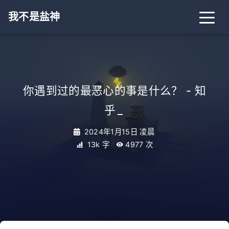
我不是盐神
你遇到过的最恶心的事是什么？ - 知
乎
_
2024年1月15日 凌晨
13k 字
4977
次