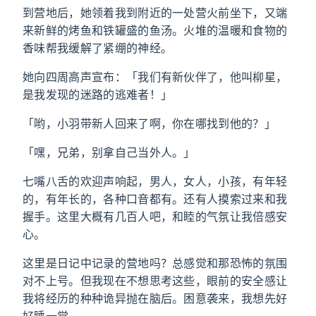
到营地后，她领着我到附近的一处营火前坐下，又端
来新鲜的烤鱼和铁罐盛的鱼汤。火堆的温暖和食物的
香味帮我缓解了紧绷的神经。
她向四周高声宣布：「我们有新伙伴了，他叫柳星，
是我发现的迷路的逃难者！」
「哟，小羽带新人回来了啊，你在哪找到他的？」
「嘿，兄弟，别拿自己当外人。」
七嘴八舌的欢迎声响起，男人，女人，小孩，有年轻
的，有年长的，各种口音都有。还有人摸索过来和我
握手。这里大概有几百人吧，和睦的气氛让我倍感安
心。
这里是日记中记录的营地吗？总感觉和那恐怖的氛围
对不上号。但我现在不想思考这些，眼前的安全感让
我将经历的种种诡异抛在脑后。困意袭来，我想先好