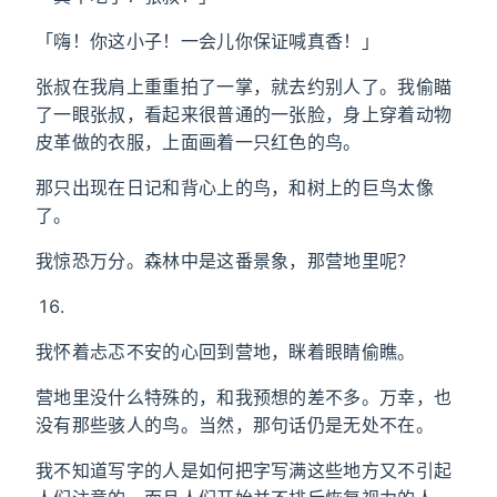
「嗨！你这小子！一会儿你保证喊真香！」
张叔在我肩上重重拍了一掌，就去约别人了。我偷瞄
了一眼张叔，看起来很普通的一张脸，身上穿着动物
皮革做的衣服，上面画着一只红色的鸟。
那只出现在日记和背心上的鸟，和树上的巨鸟太像
了。
我惊恐万分。森林中是这番景象，那营地里呢？
我怀着忐忑不安的心回到营地，眯着眼睛偷瞧。
营地里没什么特殊的，和我预想的差不多。万幸，也
没有那些骇人的鸟。当然，那句话仍是无处不在。
我不知道写字的人是如何把字写满这些地方又不引起