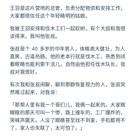
王羽是这片营地的总管，负责分配物资和安排工作，
大家都很信任这个年轻精明的姑娘。
我被王羽安排和伐木工们一起砍树，有个大叔和我很
谈得来，我叫他张叔。
张叔是个 40 多岁的中年男人，体格高大健壮，为人
直爽，古道热肠。他的老本行就是伐木工，熟悉到闭
着眼睛也能利索干活儿，自然由他担任伐木队长。张
叔对我很好。
有次我和张叔闲聊，聊到那群恢复视力的人，张叔突
然难过起来，对我说：
「那帮人里有我一个哥们儿，我俩一起来的。大家眼
睛瞎的那天可叫一个惨，路上撞车的，工厂爆炸的，
哭喊声震天。人没了眼睛甚至找不到家，手机都用不
了，家人也失联了，太可怕了。」