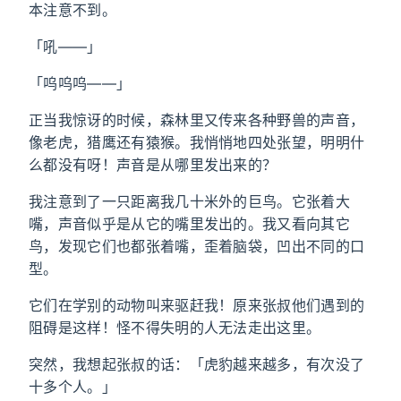
本注意不到。
「吼——」
「呜呜呜——」
正当我惊讶的时候，森林里又传来各种野兽的声音，
像老虎，猎鹰还有猿猴。我悄悄地四处张望，明明什
么都没有呀！声音是从哪里发出来的？
我注意到了一只距离我几十米外的巨鸟。它张着大
嘴，声音似乎是从它的嘴里发出的。我又看向其它
鸟，发现它们也都张着嘴，歪着脑袋，凹出不同的口
型。
它们在学别的动物叫来驱赶我！原来张叔他们遇到的
阻碍是这样！怪不得失明的人无法走出这里。
突然，我想起张叔的话：「虎豹越来越多，有次没了
十多个人。」