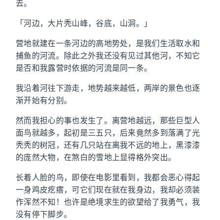
去。
「河边，大片秃山峰，谷底，山洞。」
营地就建在一条河边的高地势处，是我们生活取水和
捕鱼的河流。除此之外我还没有见过其他河，不知它
是否和我露营时依据的河流是同一条。
我沿着河往下游走，地势越来越低，两岸的景色也逐
渐开始有分别。
然而我担心的事也发生了。离营地越远，那些巨型人
面鸟就越多，起初是三五只，后来竟然多到落满了光
秃秃的树冠，还有几只站在离我不远的地上，黑漆漆
的庞然大物，在煞白的雪地上显得格外突出。
长着人脸的鸟，即使在电影里看到，我都会恶心得起
一身鸡皮疙瘩，可它们现在就在我身边，我却必须装
作浑然不知！也许是绝境求生的欲望给了我勇气，我
没有停下脚步。