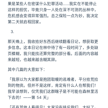
果是某些人在密谋什么犯罪活动……我实在不能停止
这样的担忧，毕竟只身一人处在深不可测的丛林中，
危机感会变得异常强烈。总之保险一点为妙，我决定
第二天就启程回家。
那天晚上，我收拾好东西后继续翻看日记，想获取更
多信息。这本日记在林中待了有一段时间了，多处缺
页模糊，我只能找还算完整的部分看。后面的内容越
来越短，也越来越含糊其辞。
其中几篇的大意如下：
「我原以为大家都是抱团取暖的逃难者，平分拾荒捡
到的物资。但并不是这样，肯定有什么人在帮我们！
我早该想到，仅凭我们这群瞎子是不可能在森林里活
下去的！——第 54 天」
「还有其他人看得见！大家没有排斥我们，太好了。