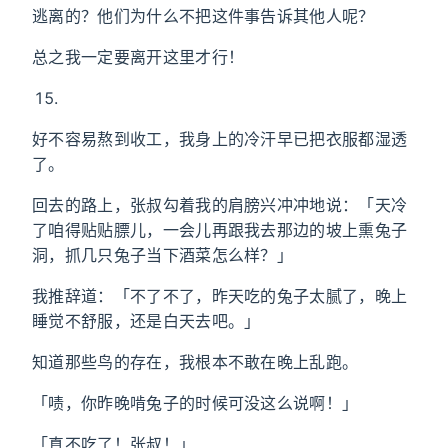
逃离的？他们为什么不把这件事告诉其他人呢？
总之我一定要离开这里才行！
好不容易熬到收工，我身上的冷汗早已把衣服都湿透
了。
回去的路上，张叔勾着我的肩膀兴冲冲地说：「天冷
了咱得贴贴膘儿，一会儿再跟我去那边的坡上熏兔子
洞，抓几只兔子当下酒菜怎么样？」
我推辞道：「不了不了，昨天吃的兔子太腻了，晚上
睡觉不舒服，还是白天去吧。」
知道那些鸟的存在，我根本不敢在晚上乱跑。
「啧，你昨晚啃兔子的时候可没这么说啊！」
「真不吃了！张叔！」