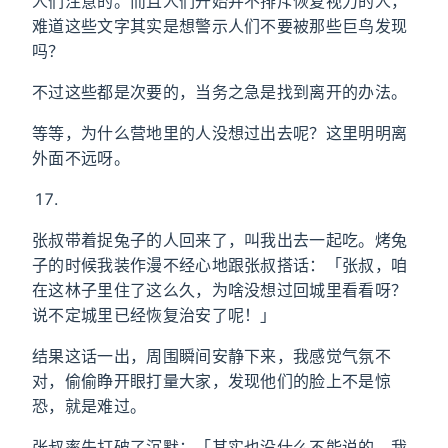
人们注意的。而且人们开始并不排斥恢复视力的人，
难道这些文字其实是想警示人们不要被那些巨鸟发现
吗？
不过这些都是次要的，当务之急是找到离开的办法。
等等，为什么营地里的人没想过出去呢？这里明明离
外面不远呀。
张叔带着捉兔子的人回来了，叫我出去一起吃。烤兔
子的时候我装作漫不经心地跟张叔搭话：「张叔，咱
在这林子里住了这么久，为啥没想过回城里看看呀？
说不定城里已经恢复治安了呢！」
结果这话一出，周围瞬间安静下来，我感觉气氛不
对，偷偷睁开眼打量大家，发现他们的脸上不是惊
恐，就是难过。
张叔率先打破了沉默：「其实也没什么不能说的。我