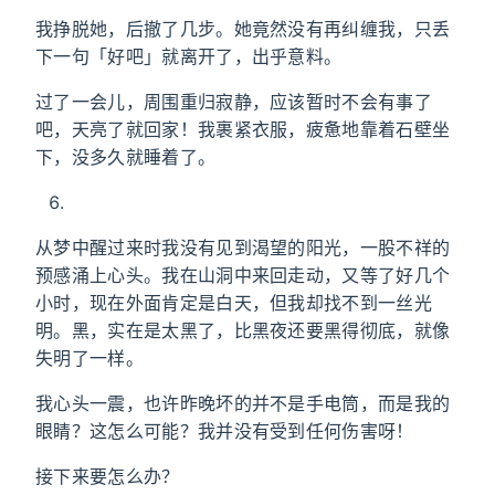
我挣脱她，后撤了几步。她竟然没有再纠缠我，只丢
下一句「好吧」就离开了，出乎意料。
过了一会儿，周围重归寂静，应该暂时不会有事了
吧，天亮了就回家！我裹紧衣服，疲惫地靠着石壁坐
下，没多久就睡着了。
从梦中醒过来时我没有见到渴望的阳光，一股不祥的
预感涌上心头。我在山洞中来回走动，又等了好几个
小时，现在外面肯定是白天，但我却找不到一丝光
明。黑，实在是太黑了，比黑夜还要黑得彻底，就像
失明了一样。
我心头一震，也许昨晚坏的并不是手电筒，而是我的
眼睛？这怎么可能？我并没有受到任何伤害呀！
接下来要怎么办？