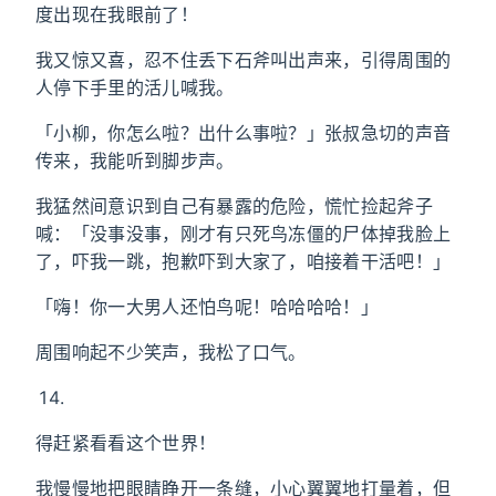
度出现在我眼前了！
我又惊又喜，忍不住丢下石斧叫出声来，引得周围的
人停下手里的活儿喊我。
「小柳，你怎么啦？出什么事啦？」张叔急切的声音
传来，我能听到脚步声。
我猛然间意识到自己有暴露的危险，慌忙捡起斧子
喊：「没事没事，刚才有只死鸟冻僵的尸体掉我脸上
了，吓我一跳，抱歉吓到大家了，咱接着干活吧！」
「嗨！你一大男人还怕鸟呢！哈哈哈哈！」
周围响起不少笑声，我松了口气。
得赶紧看看这个世界！
我慢慢地把眼睛睁开一条缝，小心翼翼地打量着，但