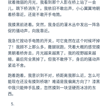
就着微弱的月光，我看到那个人影在桥上站了一会
儿，跳下桥消失了。我依旧不敢出声，小心翼翼地朝
着桥靠近，还是不敢开手电筒。
我摸黑前进着。突然，我身后的灌木丛中发出一阵急
促的骚动声，向我靠近。
我急忙按动手电筒的开关，可它竟然在这个时候坏掉
了！我顾不上那么多，撒腿就跑，凭着大概的感觉摸
黑朝着桥奔去，月光越来越黑了，我的视野越来越
暗，最后完全黑掉了。但我不敢停下，身后的骚动声
紧追不舍。
跑着跑着，我意识到不对，桥距离我那么近，怎么可
能现在还没有摸到桥墩？难道是我偏离方向了？漆黑
中我只能伸手乱摸，忽然摸到一块坚硬而冰凉的东
西。