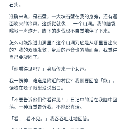
石头。
准确来说，是石壁，一大块石壁在我的身旁，还有迎
面吹来的冷风。这感觉就像……一个山洞。我的脑袋
嗡地一声炸开，脚下的步伐也不自觉地停了下来。
怎么可能跑进山洞里？这个山洞到底是从哪里冒出来
的？我的双腿发软，身后的声音也紧随而至，我觉得
自己要凝固了。
「你看得见吗？」身后传来一个女声。
我一愣神，难道是附近的村民？我刚要回答「能」，
话噎在嗓子眼里没说出口。
「不要告诉他们你看得见！」日记中的话在我脑中回
荡。一种直觉告诉我，不能说真话。
「看……看不见。」我吞吞吐吐地回答。