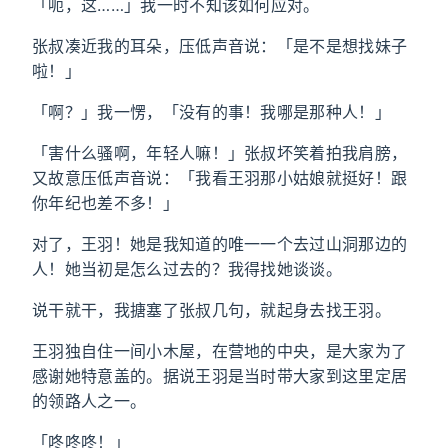
「呃，这……」我一时不知该如何应对。
张叔凑近我的耳朵，压低声音说：「是不是想找妹子
啦！」
「啊？」我一愣，「没有的事！我哪是那种人！」
「害什么骚啊，年轻人嘛！」张叔坏笑着拍我肩膀，
又故意压低声音说：「我看王羽那小姑娘就挺好！跟
你年纪也差不多！」
对了，王羽！她是我知道的唯一一个去过山洞那边的
人！她当初是怎么过去的？我得找她谈谈。
说干就干，我搪塞了张叔几句，就起身去找王羽。
王羽独自住一间小木屋，在营地的中央，是大家为了
感谢她特意盖的。据说王羽是当时带大家到这里定居
的领路人之一。
「咚咚咚！」