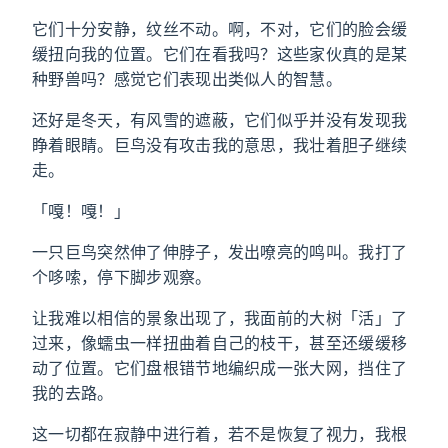
它们十分安静，纹丝不动。啊，不对，它们的脸会缓
缓扭向我的位置。它们在看我吗？这些家伙真的是某
种野兽吗？感觉它们表现出类似人的智慧。
还好是冬天，有风雪的遮蔽，它们似乎并没有发现我
睁着眼睛。巨鸟没有攻击我的意思，我壮着胆子继续
走。
「嘎！嘎！」
一只巨鸟突然伸了伸脖子，发出嘹亮的鸣叫。我打了
个哆嗦，停下脚步观察。
让我难以相信的景象出现了，我面前的大树「活」了
过来，像蠕虫一样扭曲着自己的枝干，甚至还缓缓移
动了位置。它们盘根错节地编织成一张大网，挡住了
我的去路。
这一切都在寂静中进行着，若不是恢复了视力，我根