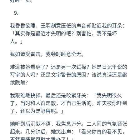
好睡一觉。
我昏昏欲睡，王羽刻意压低的声音却贴近我的耳朵：
「其实你是最近才失明的吧？别害怕，我不是坏
人。」
犹如遭受雷击，我顿时睡意全无。
难道被她看穿了？还是另一次试探？她是日记里说的
写字的人吗？还是文字警告的原因？该说真话还是继
续隐瞒？
我艰难地抉择，最后还是咬紧牙关：「我失明很久
了，当时和人群走散，才自己生活的。昨天被你吓到
了，还以为是野兽呢。」
她听到后沉默不语，我焦急万分。二人间的气氛紧张
起来。几分钟后，她笑出声：「看来你真的看不见，
不然事情就可就太难办了！」