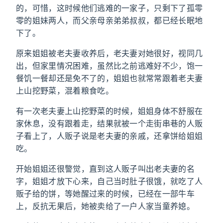
的，可惜，这时候他们逃难的一家子，只剩下了孤零
零的姐妹两人，而父亲母亲弟弟叔叔，都已经长眠地
下了。
原来姐姐被老夫妻收养后，老夫妻对她很好，视同几
出，但家里情况困难，虽然比之前逃难好不少，饱一
餐饥一餐却还是免不了的，姐姐也就常常跟着老夫妻
上山挖野菜，混着粮食吃。
有一次老夫妻上山挖野菜的时候，姐姐身体不舒服在
家休息，没有跟着走，结果就被一个走街串巷的人贩
子看上了，人贩子说是老夫妻的亲戚，还拿饼给姐姐
吃。
开始姐姐还很警觉，直到这人贩子叫出老夫妻的名
字，姐姐才放下心来，自己当时肚子很饿，就吃了人
贩子给的饼，等她醒过来的时候，已经在一部牛车
上，反抗无果后，她被卖给了一户人家当童养媳。