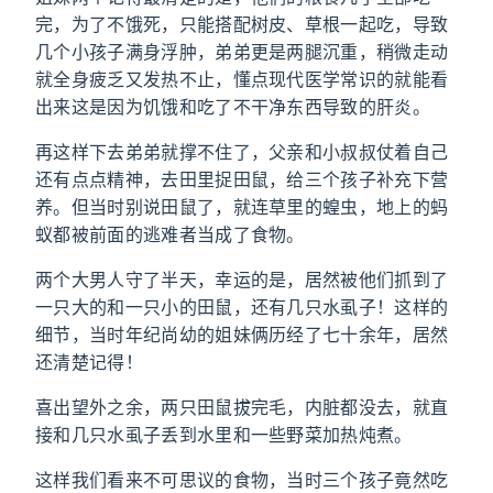
完，为了不饿死，只能搭配树皮、草根一起吃，导致
几个小孩子满身浮肿，弟弟更是两腿沉重，稍微走动
就全身疲乏又发热不止，懂点现代医学常识的就能看
出来这是因为饥饿和吃了不干净东西导致的肝炎。
再这样下去弟弟就撑不住了，父亲和小叔叔仗着自己
还有点点精神，去田里捉田鼠，给三个孩子补充下营
养。但当时别说田鼠了，就连草里的蝗虫，地上的蚂
蚁都被前面的逃难者当成了食物。
两个大男人守了半天，幸运的是，居然被他们抓到了
一只大的和一只小的田鼠，还有几只水虱子！这样的
细节，当时年纪尚幼的姐妹俩历经了七十余年，居然
还清楚记得！
喜出望外之余，两只田鼠拔完毛，内脏都没去，就直
接和几只水虱子丢到水里和一些野菜加热炖煮。
这样我们看来不可思议的食物，当时三个孩子竟然吃