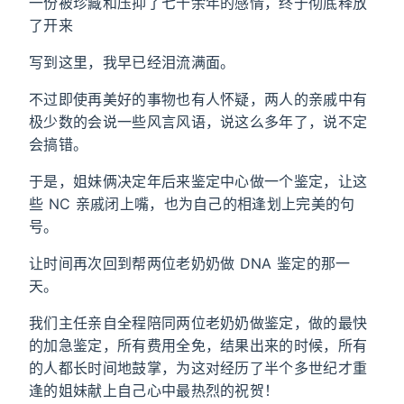
一份被珍藏和压抑了七十余年的感情，终于彻底释放
了开来
写到这里，我早已经泪流满面。
不过即使再美好的事物也有人怀疑，两人的亲戚中有
极少数的会说一些风言风语，说这么多年了，说不定
会搞错。
于是，姐妹俩决定年后来鉴定中心做一个鉴定，让这
些 NC 亲戚闭上嘴，也为自己的相逢划上完美的句
号。
让时间再次回到帮两位老奶奶做 DNA 鉴定的那一
天。
我们主任亲自全程陪同两位老奶奶做鉴定，做的最快
的加急鉴定，所有费用全免，结果出来的时候，所有
的人都长时间地鼓掌，为这对经历了半个多世纪才重
逢的姐妹献上自己心中最热烈的祝贺！