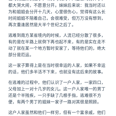
都大哭大闹，不愿意分开。妹妹后来说：我当时还以
为和姐姐会分开十几天，心里很伤心，觉得有这么长
时间姐姐不陪着自己，会很难受，但万万没有想到，
再次重逢居然是大半个世纪之后了。
逃难到南方某省境内的时候，人流已经分散了很多，
有的是在半路上就倒下再也起不来，有的是实在走不
动了就在某一个地方暂时安家了，等待他们的，绝大
部分是厄运。
这一家子算得上是在当时很幸运的人家，如果不幸运
的话，他们多半活不下来，也就没有这后来的故事。
在逃难的过程中，他们认识了一户人家，一家四口，
父母加上一对十几岁的女儿。这一户人家唯一的男丁
还是个半残疾，一只手缺了几根手指，逃难很不方
便，有两个男丁的姐妹一家子一路对其很是照顾。
这户人家虽然和他们一样穷，但有一个富亲戚，他们