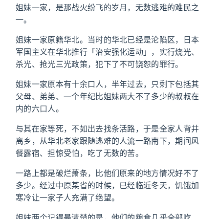
姐妹一家，是那战火纷飞的岁月，无数逃难的难民之
一。
姐妹一家原籍华北。当时的华北已经是沦陷区，日本
军国主义在华北推行「治安强化运动」，实行烧光、
杀光、抢光三光政策，犯下了不可饶恕的罪行。
姐妹一家原本有十余口人，半年过去，只剩下包括其
父母、弟弟、一个年纪比姐妹两大不了多少的叔叔在
内的六口人。
与其在家等死，不如出去找条活路，于是全家人背井
离乡，从华北老家跟随逃难的人流一路南下，期间风
餐露宿、担惊受怕，吃了无数的苦。
一路上都是破烂萧条，比他们原来的地方情况好不了
多少。经过中原某省的时候，已经临近冬天，饥饿加
寒冷让一家子人充满了绝望。
姐妹两个记得最清楚的是，他们的粮食几乎全部吃