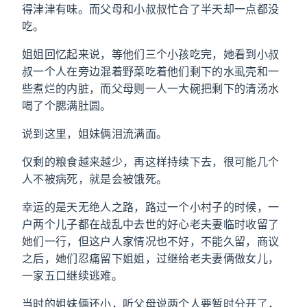
得津津有味。而父母和小叔叔忙合了半天却一点都没
吃。
姐姐回忆起来说，等他们三个小孩吃完，她看到小叔
叔一个人在旁边混着野菜吃着他们剩下的水虱壳和一
些煮烂的内脏，而父母则一人一大碗把剩下的清汤水
喝了个腮满肚圆。
说到这里，姐妹俩泪流满面。
仅剩的粮食越来越少，再这样持续下去，很可能几个
人不被病死，就是会被饿死。
幸运的是天无绝人之路，路过一个小村子的时候，一
户两个儿子都在战乱中去世的好心老夫妻临时收留了
她们一行，但这户人家情况也不好，不能久留，商议
之后，她们忍痛留下姐姐，过继给老夫妻俩做女儿，
一家五口继续逃难。
当时的姐妹俩还小，听父母说两个人要暂时分开了，