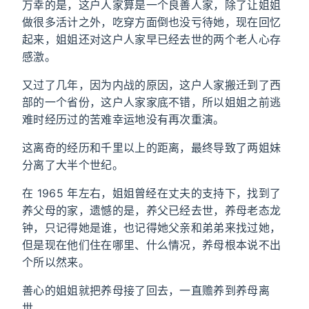
万幸的是，这户人家算是一个良善人家，除了让姐姐
做很多活计之外，吃穿方面倒也没亏待她，现在回忆
起来，姐姐还对这户人家早已经去世的两个老人心存
感激。
又过了几年，因为内战的原因，这户人家搬迁到了西
部的一个省份，这户人家家底不错，所以姐姐之前逃
难时经历过的苦难幸运地没有再次重演。
这离奇的经历和千里以上的距离，最终导致了两姐妹
分离了大半个世纪。
在 1965 年左右，姐姐曾经在丈夫的支持下，找到了
养父母的家，遗憾的是，养父已经去世，养母老态龙
钟，只记得她是谁，也记得她父亲和弟弟来找过她，
但是现在他们住在哪里、什么情况，养母根本说不出
个所以然来。
善心的姐姐就把养母接了回去，一直赡养到养母离
世。