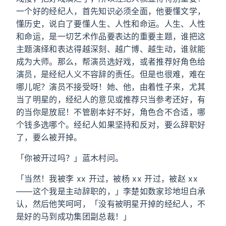
一个好的经纪人，首先知识必须全面，他要懂文学，
懂历史，说白了要懂人生、人性和命运。人生、人性
和命运，是一切艺术作品要表达的重要主题，谁把这
主题演绎和表达得越深刻、越广博、越生动，谁就能
成为大师。那么，帮演员选好戏，或者推荐好角色给
演员，是经纪人义不容辞的责任。但是也很难，难在
哪儿呢？演员不接受呀！她、他，由着性子来，尤其
当了明星的，经纪人的意见或推荐只当参考还好，有
的当你是放屁！不管剧本好不好，角色合不合适，哪
个钱多选哪个。经纪人如果坚持和反对，要么辞职好
了，要么被开掉。
「你被开过吗？」蓝木村问。
「当然！我被李 xx 开过，被杨 xx 开过，被赵 xx
——这个我是主动辞职的，」李楚如数家珍地坦白承
认，然后他笑呵呵，「没有被明星开掉的经纪人，不
是好的马到成功集团副总裁！」