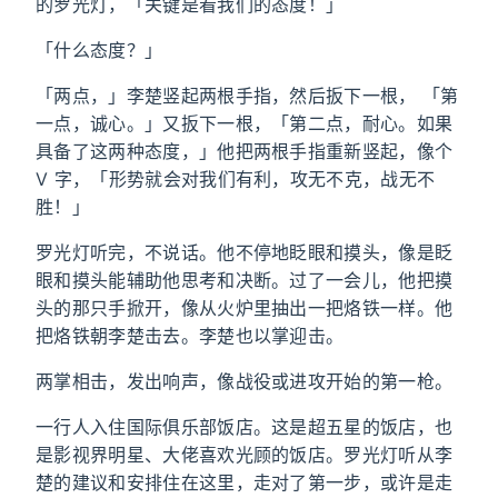
的罗光灯，「关键是看我们的态度！」
「什么态度？」
「两点，」李楚竖起两根手指，然后扳下一根， 「第
一点，诚心。」又扳下一根，「第二点，耐心。如果
具备了这两种态度，」他把两根手指重新竖起，像个
V 字，「形势就会对我们有利，攻无不克，战无不
胜！」
罗光灯听完，不说话。他不停地眨眼和摸头，像是眨
眼和摸头能辅助他思考和决断。过了一会儿，他把摸
头的那只手掀开，像从火炉里抽出一把烙铁一样。他
把烙铁朝李楚击去。李楚也以掌迎击。
两掌相击，发出响声，像战役或进攻开始的第一枪。
一行人入住国际俱乐部饭店。这是超五星的饭店，也
是影视界明星、大佬喜欢光顾的饭店。罗光灯听从李
楚的建议和安排住在这里，走对了第一步，或许是走