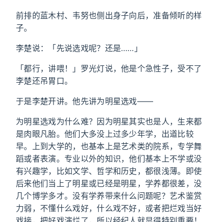
前排的蓝木村、韦努也侧出身子向后，准备倾听的样
子。
李楚说：「先说选戏呢？还是……」
「都行，讲喂！」罗光灯说，他是个急性子，受不了
李楚还吊胃口。
于是李楚开讲。他先讲为明星选戏——
为明星选戏为什么难？因为明星其实也是人，生来都
是肉眼凡胎。他们大多没上过多少年学，出道比较
早。上到大学的，也基本上是艺术类的院系，专学舞
蹈或者表演。专业以外的知识，他们基本上不学或没
有兴趣学，比如文学、哲学和历史，都很浅薄。即使
后来他们当上了明星或已经是明星，学养都很差，没
几个博学多才。没有学养带来什么问题呢？艺术鉴赏
力弱，不懂什么戏好，什么戏不好，或者把烂戏当好
戏接，把好戏演烂了，所以经纪人就显得特别重要！