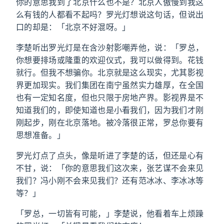
你的意思我到了北京什么也不是？北京人傲慢到我这
么有钱的人都看不起吗？罗光灯想说这句话，但说出
口的却是：「北京不好混呀。」
李楚听出罗光灯是在含沙射影嘲弄他，说：「罗总，
你想要排场或隆重的欢迎仪式，我可以做得到。花钱
就行。但我不想骗你。北京就是这么现实，尤其影视
界更加现实。我们集团在南宁虽然实力雄厚，在全国
也有一定知名度，但也只限于房地产界。影视界是不
知道我们的，即使知道也是小看我们，因为我们才刚
刚起步，刚在北京落地。被冷落很正常，罗总你要有
思想准备。」
罗光灯点了点头，像是听进了李楚的话，但还是心有
不甘，说：「你的意思我们这次来，张艺谋不会来见
我们？冯小刚不会来见我们？还有范冰冰、李冰冰等
等？」
「罗总，一切皆有可能，」李楚说，他看着车上烦躁