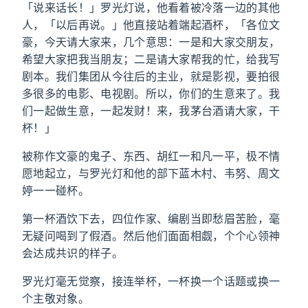
「说来话长！」罗光灯说，他看着被冷落一边的其他
人，「以后再说。」他直接站着端起酒杯，「各位文
豪，今天请大家来，几个意思：一是和大家交朋友，
希望大家把我当朋友；二是请大家帮我的忙，给我写
剧本。我们集团从今往后的主业，就是影视，要拍很
多很多的电影、电视剧。所以，你们的生意来了。我
们一起做生意，一起发财！来，我茅台酒请大家，干
杯！」
被称作文豪的鬼子、东西、胡红一和凡一平，极不情
愿地起立，与罗光灯和他的部下蓝木村、韦努、周文
婷一一碰杯。
第一杯酒饮下去，四位作家、编剧当即愁眉苦脸，毫
无疑问喝到了假酒。然后他们面面相觑，个个心领神
会达成共识的样子。
罗光灯毫无觉察，接连举杯，一杯换一个话题或换一
个主敬对象。