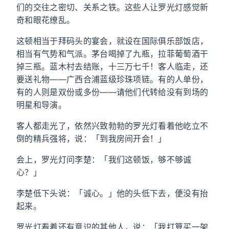
们的交往之密切、关系之铁。这些人让罗光灯感觉新
奇和眼花缭乱。
这顿相当于拜码头的宴会，就设在国际俱乐部饭店，
相当有气势和气派。茅台喝掉了九瓶，拉菲葡萄酒干
掉三瓶。蓝木村去结账，十三万七千！客人临走，还
要送礼物——广西合浦蓝级珍珠项链。有的人单份，
有的人则是双份或多份——请他们代转给没有到场的
明星和导演。
客人都走光了，依然兴致勃勃的罗光灯看着他屹立不
倒的精兵强将，说：「到我房间开会！」
会上，罗光灯问李楚：「我们这顿饭，够不够诚
心？」
李楚低下头说：「诚心。」他的头低下去，便没有抬
起来。
罗光灯看着还有意识的其他人，说：「我打算买一架