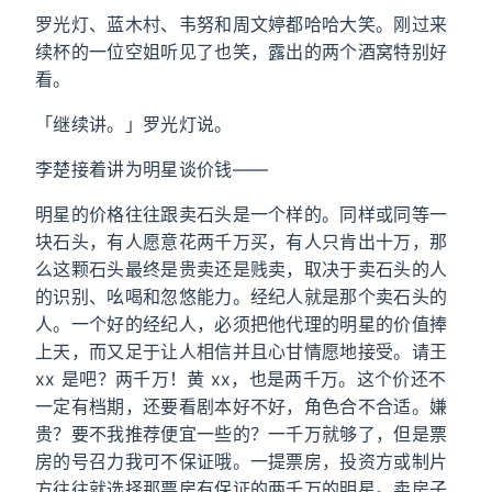
罗光灯、蓝木村、韦努和周文婷都哈哈大笑。刚过来
续杯的一位空姐听见了也笑，露出的两个酒窝特别好
看。
「继续讲。」罗光灯说。
李楚接着讲为明星谈价钱——
明星的价格往往跟卖石头是一个样的。同样或同等一
块石头，有人愿意花两千万买，有人只肯出十万，那
么这颗石头最终是贵卖还是贱卖，取决于卖石头的人
的识别、吆喝和忽悠能力。经纪人就是那个卖石头的
人。一个好的经纪人，必须把他代理的明星的价值捧
上天，而又足于让人相信并且心甘情愿地接受。请王
xx 是吧？两千万！黄 xx，也是两千万。这个价还不
一定有档期，还要看剧本好不好，角色合不合适。嫌
贵？要不我推荐便宜一些的？一千万就够了，但是票
房的号召力我可不保证哦。一提票房，投资方或制片
方往往就选择那票房有保证的两千万的明星。卖房子