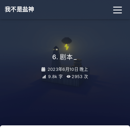
我不是盐神
6. 剧本
_
2023年6月10日 晚上
9.8k 字
2953
次