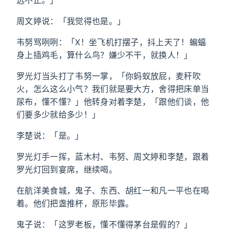
远不止。」
周文婷说：「我觉得也是。」
韦努骂咧咧：「X！坐飞机打摆子，抖上天了！蝙蝠
身上插鸡毛，算什么鸟？嫌少不干，就换人！」
罗光灯当头打了韦努一掌，「你蚂蚁放屁，麦秆吹
火，怎么这么小气？我们就是要大方，舍得把床单当
尿布，懂不懂？」他转身对着李楚，「跟他们谈，他
们要多少就给多少！」
李楚说：「是。」
罗光灯手一挥，蓝木村、韦努、周文婷和李楚，跟着
罗光灯回到宴席，继续喝。
在航洋美食城，鬼子、东西、胡红一和凡一平也在喝
着。他们把盏推杯，原形毕露。
鬼子说：「这罗老板，懂不懂得茅台是假的？」