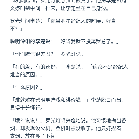
飞机刚起飞，罗光灯便感觉到寂寞了。他把李楚和周
文婷叫到中间一排来，让李楚坐在自己身边。
罗光灯问李楚：「你当明星经纪人的时候，好当
不？」
聪明伶俐的李楚说：「好当我就不投奔罗总了。」
「他们脾气很差吗？」罗光灯说。
「有的差，有的还好，」李楚说， 「这都不是经纪人
难当的原因。」
「什么原因？」
「难就难在帮明星选戏和讲价钱！」李楚脱口而出，
显得十分懂行。
「哦？说说！」罗光灯感兴趣地说。他习惯地掏出香
烟，却发现没火机，登机时被没收了。他只好捏着一
支烟，放在鼻子下闻。