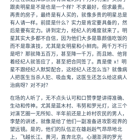
跟卖明星是不是也是一个样？不求最好，但求最贵。
再贵的房子，最终是有人买的，就像多贵的明星总是
有人请一样。前提是什么？实力是肯定要具备的，然
后是要有定力。讲到定力，经纪人的难度就来了。明
星其实大多都不自信，因为他们大多是靠颜值吃饭的
而不是靠演技，尤其是女明星和小鲜肉。两千万不行
是吧？那就降五百万，甚至降一千万，而且她、他背
着经纪人就答应了，甚至把合同签了。真是傻 x！明
星不跟经纪人默契配合，这经纪人还怎么当？就像病
人把医生当杀人犯、吸血鬼，这医生还怎么给这病人
治病呀？对不对？
在场的人听了，无不点头认可和口赞李楚讲得准确、
生动和传神。尤其是蓝木村、韦努和罗光灯，这三个
对演艺圈一无所知、半年前还是上岭村农民的男人，
李楚的讲述，就像是给了他们一副准备进攻影视界的
望远镜。是的，他们的队伍正在雄赳赳气昂昂地北
上，飞越长江、黄河，直奔北京。心潮澎湃的罗光