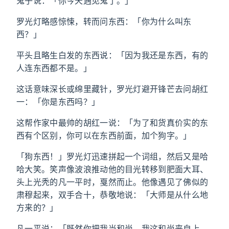
鬼子说：「你今天遇见鬼了。」
罗光灯略感惊悚，转而问东西：「你为什么叫东
西？」
平头且略生白发的东西说：「因为我还是东西，有的
人连东西都不是。」
这话意味深长或绵里藏针，罗光灯避开锋芒去问胡红
一：「你是东西吗？」
这帮作家中最帅的胡红一说：「为了和货真价实的东
西有个区别，你可以在东西前面，加个狗字。」
「狗东西！」罗光灯迅速拼起一个词组，然后又是哈
哈大笑。笑声像波浪推动他的目光转移到肥面大耳、
头上光秃的凡一平时，戛然而止。他像遇见了佛似的
肃穆起来，双手合十，恭敬地说：「大师是从什么地
方来的？」
凡一平说：「既然你把我当和尚，我这和尚来自上