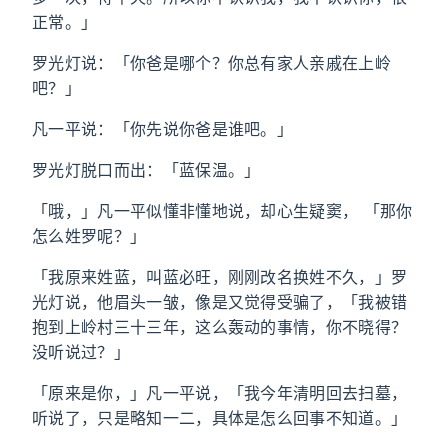
正常。」
罗光灯说：「你爸是哪个？你总有家人亲戚在上岭
吧？」
凡一平说：「你先说你爸是谁吧。」
罗光灯脱口而出：「蓝保温。」
「哦，」凡一平似懂非懂地说，却心生疑窦， 「那你
怎么姓罗呢？」
「我原来姓蓝，叫蓝必旺，刚刚改名换姓不久，」罗
光灯说，他眉头一皱，像是又觉得受骗了，「我被错
抱到上岭村三十三年，这么轰动的事情，你不晓得？
没听说过？」
「原来是你，」凡一平说，「我今年清明回去扫墓，
听说了，只是略知一二，具体是怎么回事不知道。」