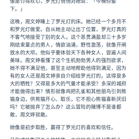
像是讨得欢心，罗光灯悄悄对她说：「今晚你留
下。」
这晚，周文婷睡上了罗光灯的床。她已经一个多月不
和罗光灯做爱。自从她主动让出了位置，罗光灯真的
不客气地接受了别的女人。这个恶贯满盈却三十多岁
刚结束童贞的男人，情欲汹涌，野性激荡，就像开闸
放水的大坝。他似乎要体验天下各种女人，尝遍人间
美味。周文婷看懂了这个生机勃勃男人的强烈欲求，
她不得不满足他，甚至主动地帮助他得到满足，因为
有的女人还是周文婷亲自介绍给罗光灯的。这得是多
大的牺牲？又得是多大的气量才能承受？多深的城府
才能做得出来？情形就像鸡把孔雀和其他丽鸟引到熊
猫身边，供熊猫开心、取乐，它不担心熊猫喜新厌旧
吗？它被抛弃了怎么办？这么冒险的赌博不是谁都
敢，周文婷就敢。
她像是初步取胜，赢得了罗光灯的喜欢和信任。