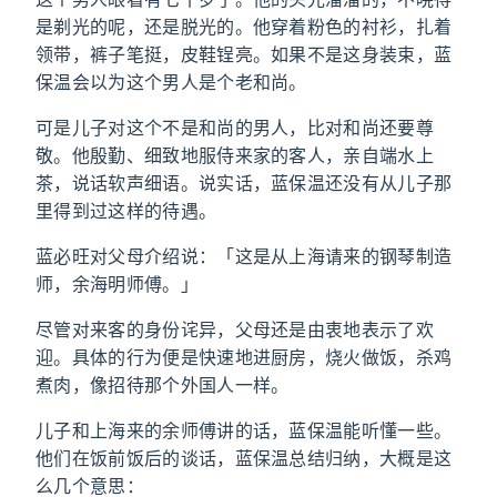
是剃光的呢，还是脱光的。他穿着粉色的衬衫，扎着
领带，裤子笔挺，皮鞋锃亮。如果不是这身装束，蓝
保温会以为这个男人是个老和尚。
可是儿子对这个不是和尚的男人，比对和尚还要尊
敬。他殷勤、细致地服侍来家的客人，亲自端水上
茶，说话软声细语。说实话，蓝保温还没有从儿子那
里得到过这样的待遇。
蓝必旺对父母介绍说：「这是从上海请来的钢琴制造
师，余海明师傅。」
尽管对来客的身份诧异，父母还是由衷地表示了欢
迎。具体的行为便是快速地进厨房，烧火做饭，杀鸡
煮肉，像招待那个外国人一样。
儿子和上海来的余师傅讲的话，蓝保温能听懂一些。
他们在饭前饭后的谈话，蓝保温总结归纳，大概是这
么几个意思：