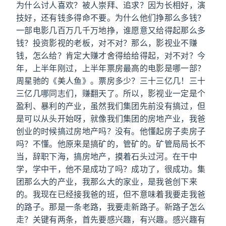
为什么讨人喜欢？被人崇拜、追求？因为长相好，演
技好，还有钱多得命不要。为什么他们挣那么多钱？
一部电影几百万几千万地挣，谁愿意又给得起那么多
钱？投资影视的老板，对不对？那么，影视业不赚
钱，怎么给？肯定大赚才舍得给给得起，对不对？今
年，上半年刚过，上半年票房最高的电影是哪一部？
周星驰的《美人鱼》。票房多少？三十三亿几！三十
三亿几哪同志们，赚翻天了。所以，影视业一定是个
盈利、暴利的产业，虽然我们集团先前没有搞过，但
是可以从头开始呀，就像我们集团的房地产业，我爸
创业的时候搞过房地产吗？没有。他懂起房子卖房子
吗？不懂。他原来是搞矿的，管矿的。矿管局局长不
当，辞职下海，搞房地产，摸着石头过河。在干中
学，学中干，他不是成功了吗？成功了，很成功。集
团那么大的产业，我那么大的家业，是我爸创下来
的。我现在已经接我爸的班，但不意味着我要走我爸
的路子。那是一条老路，我要走新路子。新路子怎么
走？关键有两条，首先要感兴趣，有兴趣。感兴趣有