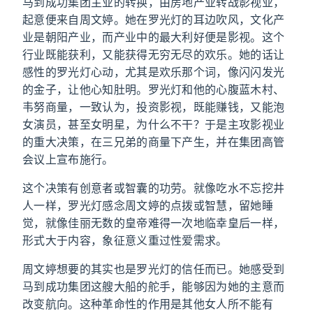
马到成功集团主业的转换，由房地产业转战影视业，
起意便来自周文婷。她在罗光灯的耳边吹风，文化产
业是朝阳产业，而产业中的最大利好便是影视。这个
行业既能获利，又能获得无穷无尽的欢乐。她的话让
感性的罗光灯心动，尤其是欢乐那个词，像闪闪发光
的金子，让他心知肚明。罗光灯和他的心腹蓝木村、
韦努商量，一致认为，投资影视，既能赚钱，又能泡
女演员，甚至女明星，为什么不干？于是主攻影视业
的重大决策，在三兄弟的商量下产生，并在集团高管
会议上宣布施行。
这个决策有创意者或智囊的功劳。就像吃水不忘挖井
人一样，罗光灯感念周文婷的点拨或智慧，留她睡
觉，就像佳丽无数的皇帝难得一次地临幸皇后一样，
形式大于内容，象征意义重过性爱需求。
周文婷想要的其实也是罗光灯的信任而已。她感受到
马到成功集团这艘大船的舵手，能够因为她的主意而
改变航向。这种革命性的作用是其他女人所不能有