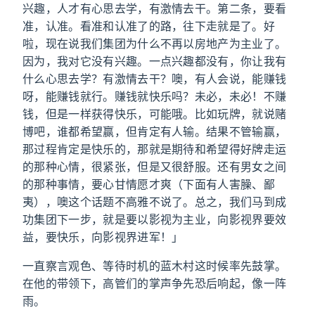
兴趣，人才有心思去学，有激情去干。第二条，要看
准，认准。看准和认准了的路，往下走就是了。好
啦，现在说我们集团为什么不再以房地产为主业了。
因为，我对它没有兴趣。一点兴趣都没有，你让我有
什么心思去学？有激情去干？噢，有人会说，能赚钱
呀，能赚钱就行。赚钱就快乐吗？未必，未必！不赚
钱，但是一样获得快乐，可能哦。比如玩牌，就说赌
博吧，谁都希望赢，但肯定有人输。结果不管输赢，
那过程肯定是快乐的，那就是期待和希望得好牌走运
的那种心情，很紧张，但是又很舒服。还有男女之间
的那种事情，要心甘情愿才爽（下面有人害臊、鄙
夷），噢这个话题不高雅不说了。总之，我们马到成
功集团下一步，就是要以影视为主业，向影视界要效
益，要快乐，向影视界进军！」
一直察言观色、等待时机的蓝木村这时候率先鼓掌。
在他的带领下，高管们的掌声争先恐后响起，像一阵
雨。