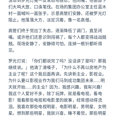
没想到罗光灯竟一反常态地容忍，他闭嘴，任由部下
们大鸣大放、口诛笔伐。在场的集团办公室主任蓝木
村一面喊叫一面张手，示意高管们安静，还被罗光灯
阻止。他落落大方、淡定沉着，像一名高僧。
高管们终于觉出了失态，逐渐降低了调门，直至闭
嘴。或许他们还意识到闯祸了，每个人都变得战战兢
兢。现场安静了，安静得可怕，连掉一根针都听得
见。
罗光灯说：「你们都说完了吗？没话讲了是吗？那我
继续说。」他清了清嗓子，「为什么不再以房地产为
主业了呢？这个我后面再讲。先讲新主业，影视业。
为什么要以影视业作为我们马到成功集团未来……明
天就开始……的主业？因为，我感兴趣，我有兴趣！
我这个人爱好不多，除了玩牌，就是看电视，看电
影！我看那些电视和电影里的故事，经常感动得流
泪。我喜欢那些电视明星、电影明星，男明星、女明
星。想到那些明星，我就兴奋，睡不着觉。那些明星