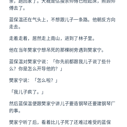
亲，跑回家了。大概是估摸余师傅已经起床，照顾师
傅去了。
蓝保温还在气头上，不想跟儿子一条路。他朝反方向
走去。
走着走着，居然走上南山，进到了林子里。
他在当年樊家宁想吊死的那棵树旁遇到樊家宁。
蓝保温对樊家宁说：「你先前都跟我儿子说了些什
么？你是怎么开导他的？」
樊家宁说：「怎么啦？」
「我儿子疯了。」
然后蓝保温便跟樊家宁讲儿子要造钢琴还要建钢琴厂
的事。
樊家宁听了后，看着比儿子死了还难过难受的蓝保