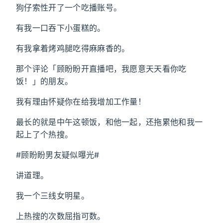
狗仔索性开了一个吃播账号。
有我一口吞下小蛋糕的。
有我拿着烤鸡腿吃得麻麻香的。
那个评论「顾盼盼开直播吧，我愿意天天看你吃
饭！」的朋友。
我有理由怀疑你在给我增加工作量！
最长的就是中午这顿饭，和他一起，还拖累他和我一
起上了个热搜。
#顾盼盼男友疑似曝光#
讲道理。
我一个三线女明星。
上热搜的次数屈指可数。