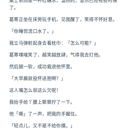
桌上依旧是一杯红糖水，温热的，显然已经有些时候
了。
葛寒正坐在床旁玩手机，见我醒了，笑得不怀好意。
「你睡觉流口水了。」
我立马弹射起身去看枕巾：「怎么可能？」
葛寒噗嗤笑了，越笑越放肆，气得我去打他。
然后腿一软，成功栽进他怀里。
「大早晨就投怀送抱啊？」
这人嘴怎么就这么欠呢！
我抬手给丫腰上狠狠拧了一下。
他「嘶」了一声，把我的手握住。
「轻点儿，又不是不给你摸。」