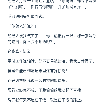
经纪人打来一个电话，怒吼：「顾盼盼，你是不是疯
了？别吃了！你看看你的脸！胖了起码五斤！」
我迅速回头打量周边。
「你怎么知道？」
经纪人被我气笑了：「你上热搜看一眼，榜一就是你
的吃播，你不会不知道吧？」
这我真不知道。
平时工作连轴转，好不容易被封控，我就当休假了。
但是谁能想到这超市里还有狗仔啊！
还是因为拍我被一起封控的倒霉蛋。
眼看业绩完不成，干脆偷偷给我搞起了直播。
碍于我每天不是在干饭，就是在干饭的路上。