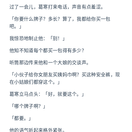
过了一会儿，葛寒打来电话，声音有点羞涩。
「你要什么牌子？多长？算了，我都给你买一包
吧。」
我惊恐地制止他：「别！」
他知不知道每个都买一包得有多少？
听筒那边传来他和一个大娘的交谈声。
「小伙子给你女朋友买姨妈巾啊？买这种安全裤，现
在小姑娘们都穿这个。」
葛寒立马点头：「好，就要这个。」
「哪个牌子啊？」
「都要。」
他的语气听起来格外紧张。