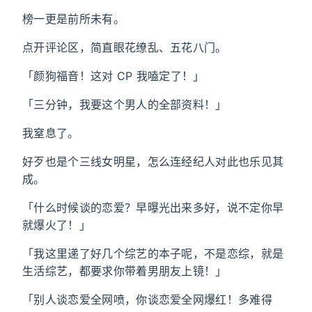
榜一更是前所未有。
点开评论区，简直眼花缭乱、五花八门。
「颜狗福音！这对 CP 我嗑定了！」
「三分钟，我要这个男人的全部资料！」
我窒息了。
好歹也是个三线女明星，怎么连经纪人对此也乐见其
成。
「什么时候谈的恋爱？早曝光出来多好，说不定你早
就爆火了！」
「我这里递了好几个综艺的本子呢，不是恋综，就是
生活综艺，都要求你带着男朋友上镜！」
「别人谈恋爱全网喷，你谈恋爱全网爆红！多难得