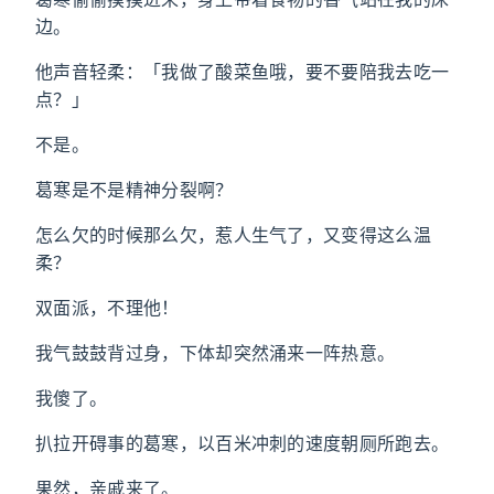
边。
他声音轻柔：「我做了酸菜鱼哦，要不要陪我去吃一
点？」
不是。
葛寒是不是精神分裂啊？
怎么欠的时候那么欠，惹人生气了，又变得这么温
柔？
双面派，不理他！
我气鼓鼓背过身，下体却突然涌来一阵热意。
我傻了。
扒拉开碍事的葛寒，以百米冲刺的速度朝厕所跑去。
果然，亲戚来了。