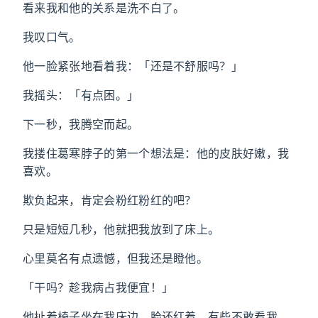
看来我和他的关系是洗不白了。
我叹口气。
他一脸紧张地看着我：「还是不舒服吗？」
我摇头：「有点困。」
下一秒，我腾空而起。
我搂住葛寒脖子的第一个想法是：他的皮肤好嫩，我
喜欢。
欺负起来，肯定会粉红粉红的吧？
只是短短几秒，他就把我放到了床上。
心里莫名有点遗憾，但我还是瞪他。
「干吗？趁我病占我便宜！」
他扯着椅子坐在我床边，脸还红着，有些不敢看我。