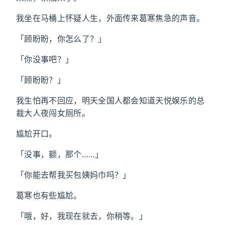
我坐在马桶上怀疑人生，外面传来葛寒焦急的声音。
「顾盼盼，你怎么了？」
「你没事吧？」
「顾盼盼？」
我生怕再不回应，明天全国人都会知道天悦娱乐的总
裁大人夜闯女厕所。
尴尬开口。
「没事，额，那个……」
「你能去帮我买包姨妈巾吗？」
葛寒也有些尴尬。
「哦，好，我现在就去，你稍等。」