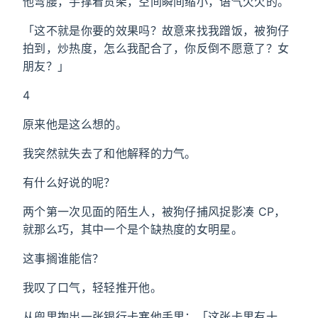
他弯腰，手撑着货架，空间瞬间缩小，语气欠欠的。
「这不就是你要的效果吗？故意来找我蹭饭，被狗仔
拍到，炒热度，怎么我配合了，你反倒不愿意了？女
朋友？」
4
原来他是这么想的。
我突然就失去了和他解释的力气。
有什么好说的呢？
两个第一次见面的陌生人，被狗仔捕风捉影凑 CP，
就那么巧，其中一个是个缺热度的女明星。
这事搁谁能信？
我叹了口气，轻轻推开他。
从兜里掏出一张银行卡塞他手里：「这张卡里有十