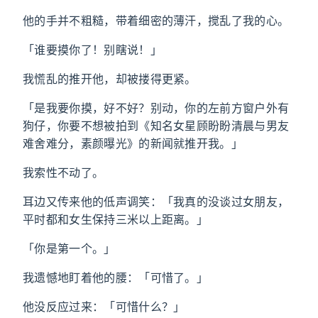
他的手并不粗糙，带着细密的薄汗，搅乱了我的心。
「谁要摸你了！别瞎说！」
我慌乱的推开他，却被搂得更紧。
「是我要你摸，好不好？别动，你的左前方窗户外有
狗仔，你要不想被拍到《知名女星顾盼盼清晨与男友
难舍难分，素颜曝光》的新闻就推开我。」
我索性不动了。
耳边又传来他的低声调笑：「我真的没谈过女朋友，
平时都和女生保持三米以上距离。」
「你是第一个。」
我遗憾地盯着他的腰：「可惜了。」
他没反应过来：「可惜什么？」