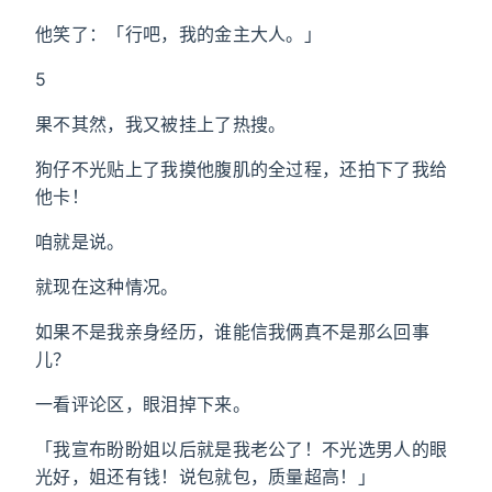
他笑了：「行吧，我的金主大人。」
5
果不其然，我又被挂上了热搜。
狗仔不光贴上了我摸他腹肌的全过程，还拍下了我给
他卡！
咱就是说。
就现在这种情况。
如果不是我亲身经历，谁能信我俩真不是那么回事
儿？
一看评论区，眼泪掉下来。
「我宣布盼盼姐以后就是我老公了！不光选男人的眼
光好，姐还有钱！说包就包，质量超高！」