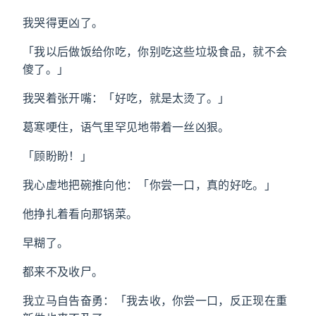
我哭得更凶了。
「我以后做饭给你吃，你别吃这些垃圾食品，就不会
傻了。」
我哭着张开嘴：「好吃，就是太烫了。」
葛寒哽住，语气里罕见地带着一丝凶狠。
「顾盼盼！」
我心虚地把碗推向他：「你尝一口，真的好吃。」
他挣扎着看向那锅菜。
早糊了。
都来不及收尸。
我立马自告奋勇：「我去收，你尝一口，反正现在重