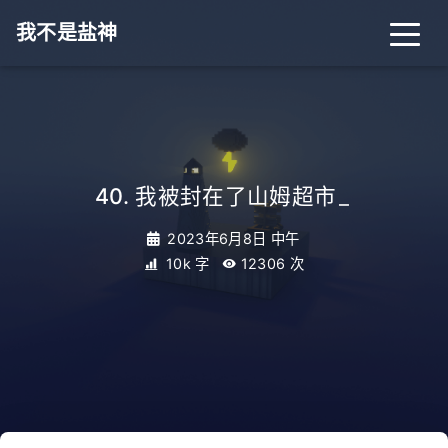
我不是盐神
40. 我被封在了山姆超市
_
2023年6月8日 中午
10k 字
12306
次