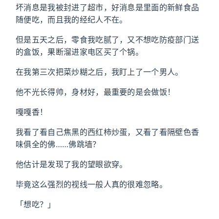
坏消息是我被封进了超市，好消息是里面的新鲜食品
随便吃，而且我的经纪人不在。
但是五天之后，零食我吃腻了，又不想吃防疫部门送
的盒饭，果断溜进家电区买了个锅。
在我第三次把菜炒糊之后，我盯上了一个男人。
他不光长得帅，身材好，最重要的是会做饭！
嘎嘎香！
我看了看自己焦黑的西红柿炒蛋，又看了看隔壁色香
味俱全的佛……佛跳墙？
他估计是发现了我的望眼欲穿。
毕竟这么强烈的视线一般人真的很难忽略。
「想吃？」