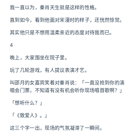
我一直以为，秦肖天生就是这样的性格。
直到如今，看到他面对宋漫时的样子，还恍然惊觉。
其实他只是不想用温柔亲近的态度对待我而已。
4
晚上，大家围坐在院子里。
玩了几轮游戏，有人提议表演才艺。
叫邵月的女嘉宾笑着对秦肖说：「一直没抢到你的演
唱会门票，不知道有没有机会听你现场唱首歌啊？」
「想听什么？」
「《致爱人》。」
这三个字一出，现场的气氛凝滞了一瞬间。