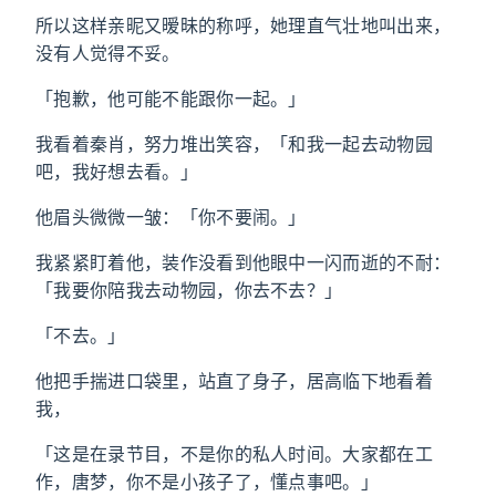
所以这样亲昵又暧昧的称呼，她理直气壮地叫出来，
没有人觉得不妥。
「抱歉，他可能不能跟你一起。」
我看着秦肖，努力堆出笑容，「和我一起去动物园
吧，我好想去看。」
他眉头微微一皱：「你不要闹。」
我紧紧盯着他，装作没看到他眼中一闪而逝的不耐：
「我要你陪我去动物园，你去不去？」
「不去。」
他把手揣进口袋里，站直了身子，居高临下地看着
我，
「这是在录节目，不是你的私人时间。大家都在工
作，唐梦，你不是小孩子了，懂点事吧。」