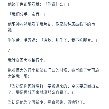
他终于肯正眼看我：「你说什么？」
「我们分手，秦肖。」
他眼神冷然地看了我片刻，像是某种居高临下的审
视。
半晌后，嘲弄道：「唐梦，别作了，我不吃那套。」
7
我转身回房收拾行李。
拖着巨大的行李箱站在门口的时候，秦肖终于肯再施
舍给我一眼：
「当初是你死缠烂打非要搬进来的，今天要是搬出去
了，要是再想回来就没那么容易了。」
当初是他为了写新专，昼夜颠倒，胃病犯了。