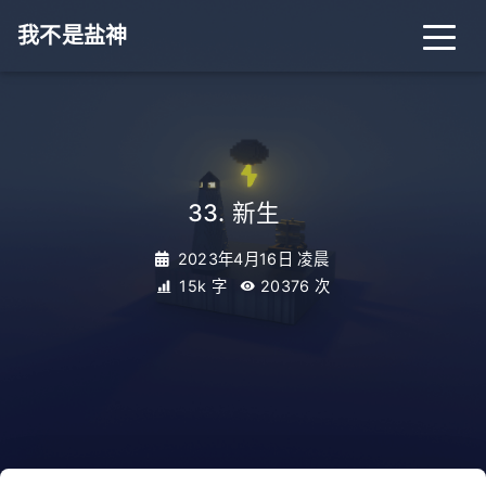
我不是盐神
33. 新生
_
2023年4月16日 凌晨
15k 字
20376
次