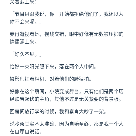
笑着迎上来：
「节目组跟我说，你一开始都拒绝他们了，我还以为
你不会来呢。」
秦肖凝视着她，视线交错，眼中好像有无数被压抑的
情愫涌上来。
「好久不见。」
恰好一束阳光照下来，落在两个人中间。
摄影师扛着相机，对着他们的脸猛拍。
好像在这个瞬间，小院变成舞台，只有他们是两个历
经跌宕起伏的主角，其他不过是无关紧要的背景板。
回房间放行李的时候，我和秦肖大吵了一架。
说吵架其实不太准确，因为自始至终，都是我一个人
在自顾自说话。