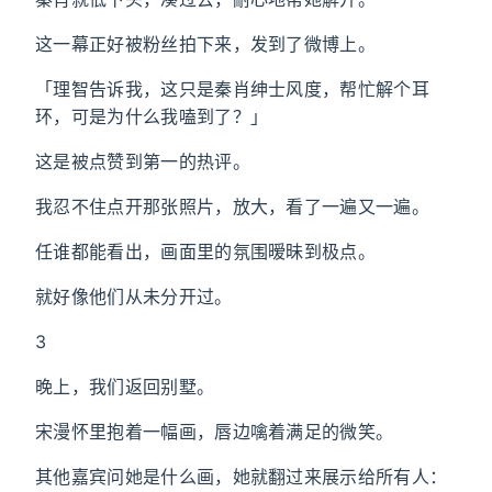
这一幕正好被粉丝拍下来，发到了微博上。
「理智告诉我，这只是秦肖绅士风度，帮忙解个耳
环，可是为什么我嗑到了？」
这是被点赞到第一的热评。
我忍不住点开那张照片，放大，看了一遍又一遍。
任谁都能看出，画面里的氛围暧昧到极点。
就好像他们从未分开过。
3
晚上，我们返回别墅。
宋漫怀里抱着一幅画，唇边噙着满足的微笑。
其他嘉宾问她是什么画，她就翻过来展示给所有人：