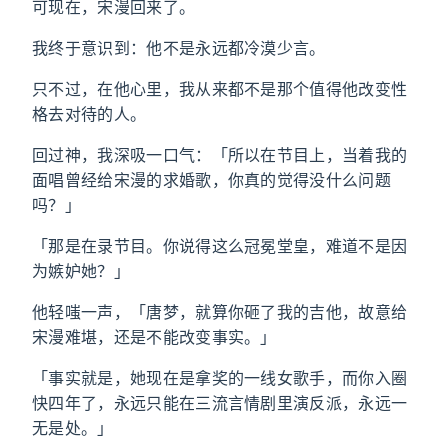
可现在，宋漫回来了。
我终于意识到：他不是永远都冷漠少言。
只不过，在他心里，我从来都不是那个值得他改变性
格去对待的人。
回过神，我深吸一口气：「所以在节目上，当着我的
面唱曾经给宋漫的求婚歌，你真的觉得没什么问题
吗？」
「那是在录节目。你说得这么冠冕堂皇，难道不是因
为嫉妒她？」
他轻嗤一声，「唐梦，就算你砸了我的吉他，故意给
宋漫难堪，还是不能改变事实。」
「事实就是，她现在是拿奖的一线女歌手，而你入圈
快四年了，永远只能在三流言情剧里演反派，永远一
无是处。」