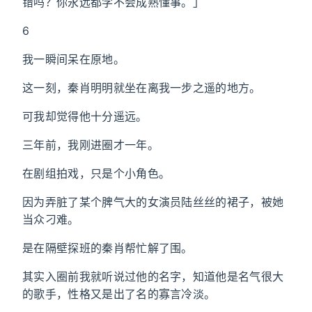
错吗？你永远都学不会成熟懂事。」
6
我一瞬间呆在原地。
这一刻，秦肖明明就坐在离我一步之遥的地方。
可我却觉得他十分遥远。
三年前，我刚进圈才一年。
在剧组拍戏，只是个小角色。
因为弄脏了某个脾气大的女演员陆丝丝的裙子，被她
当众刁难。
是在隔壁探班的秦肖帮忙解了围。
其实入圈前我就听说过他的名字，知道他是名气很大
的歌手，性格又是出了名的寡言冷淡。