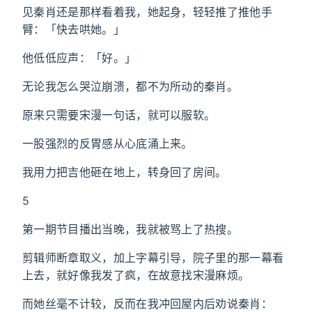
见秦肖还是那样看着我，她起身，轻轻推了推他手
臂：「快去哄她。」
他低低应声：「好。」
无论我怎么哭泣崩溃，都不为所动的秦肖。
原来只需要宋漫一句话，就可以服软。
一股强烈的反胃感从心底涌上来。
我用力把吉他砸在地上，转身回了房间。
5
第一期节目播出当晚，我就被骂上了热搜。
剪辑师断章取义，加上字幕引导，院子里的那一幕看
上去，就好像我发了疯，在故意找宋漫麻烦。
而她丝毫不计较，反而在我冲回屋内后劝说秦肖：