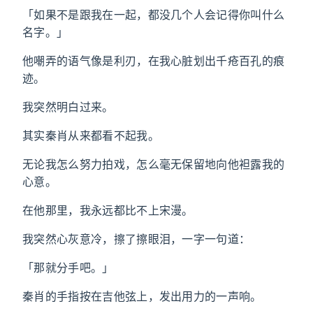
「如果不是跟我在一起，都没几个人会记得你叫什么
名字。」
他嘲弄的语气像是利刃，在我心脏划出千疮百孔的痕
迹。
我突然明白过来。
其实秦肖从来都看不起我。
无论我怎么努力拍戏，怎么毫无保留地向他袒露我的
心意。
在他那里，我永远都比不上宋漫。
我突然心灰意冷，擦了擦眼泪，一字一句道：
「那就分手吧。」
秦肖的手指按在吉他弦上，发出用力的一声响。