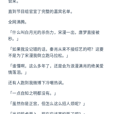
会来。
直到节目组官宣了完整的嘉宾名单。
全网沸腾。
「什么叫白月光的杀伤力，宋漫一出，唐梦直接被
秒。」
「如果我没记错的话，秦肖从来不接综艺的吧？这要
不是为了宋漫我倒立跑马拉松。」
「谁懂啊，这么多年了，还是会为浪漫满肖的绝美爱
情落泪。」
还有人跑到我微博下冷嘲热讽。
「一点自知之明都没有。」
「虽然你是正宫，但怎么这么招人烦呢？」