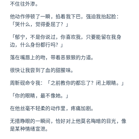
不住往外渗。
他动作停顿了一瞬，掐着我下巴，强迫我抬起脸：
「哭什么，觉得委屈了？」
「郁宁，不是你说过，你喜欢我，只要能留在我身
边，什么身份都行吗？」
落在嘴唇上的吻，带着恶狠狠的力道。
很快让我尝到了血的甜腥味。
周靳砚命令我：「之前教你的都忘了？闭上眼睛。」
「你的眼睛，最不像她。」
在他丝毫不轻柔的动作里，疼痛加剧。
无措睁眼的一瞬间，恰好对上他莫名晦暗的目光，像
是某种情绪宣泄。