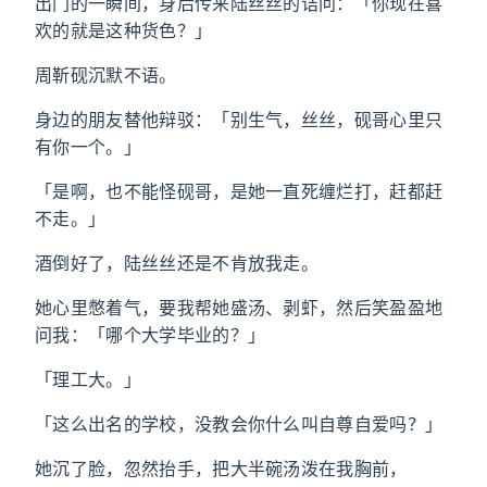
出门的一瞬间，身后传来陆丝丝的诘问：「你现在喜
欢的就是这种货色？」
周靳砚沉默不语。
身边的朋友替他辩驳：「别生气，丝丝，砚哥心里只
有你一个。」
「是啊，也不能怪砚哥，是她一直死缠烂打，赶都赶
不走。」
酒倒好了，陆丝丝还是不肯放我走。
她心里憋着气，要我帮她盛汤、剥虾，然后笑盈盈地
问我：「哪个大学毕业的？」
「理工大。」
「这么出名的学校，没教会你什么叫自尊自爱吗？」
她沉了脸，忽然抬手，把大半碗汤泼在我胸前，