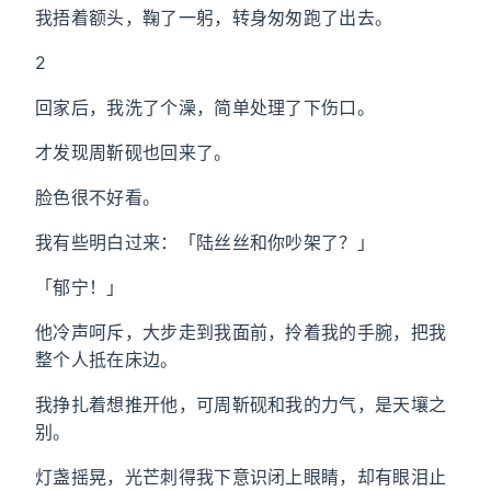
我捂着额头，鞠了一躬，转身匆匆跑了出去。
2
回家后，我洗了个澡，简单处理了下伤口。
才发现周靳砚也回来了。
脸色很不好看。
我有些明白过来：「陆丝丝和你吵架了？」
「郁宁！」
他冷声呵斥，大步走到我面前，拎着我的手腕，把我
整个人抵在床边。
我挣扎着想推开他，可周靳砚和我的力气，是天壤之
别。
灯盏摇晃，光芒刺得我下意识闭上眼睛，却有眼泪止