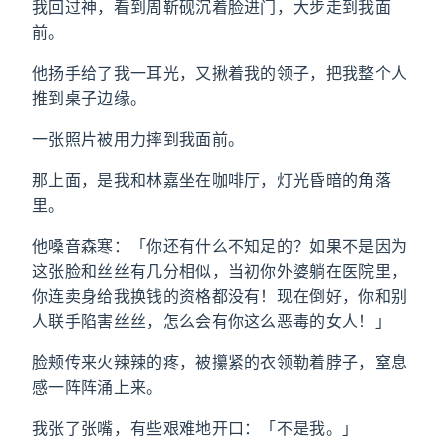
我回过神，看到周靳砚沉着脸进门，大步走到我面
前。
他扬手给了我一耳光，又揪着我的领子，把我整个人
推到桌子边缘。
一张照片被用力摔到我面前。
那上面，是我和林嘉坐在咖啡厅，灯光昏暗的角落
里。
他嗓音森寒：「你还有什么不知足的？如果不是因为
这张脸和丝丝有几分相似，当初你外婆躺在医院里，
你连卖身给我换钱的资格都没有！现在倒好，你和别
人联手陷害丝丝，怎么会有你这么恶毒的女人！」
脸颊传来火辣辣的疼，被攥紧的衣领勒着脖子，窒息
感一阵阵涌上来。
我张了张嘴，有些艰难地开口：「不是我。」