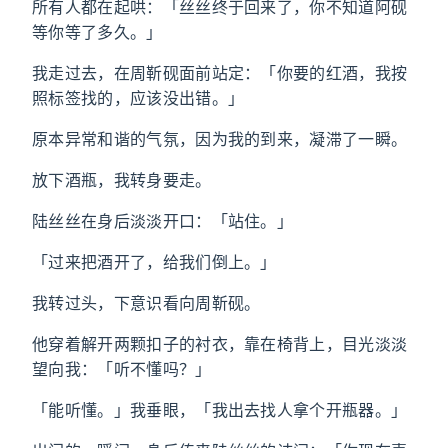
所有人都在起哄：「丝丝终于回来了，你不知道阿砚
等你等了多久。」
我走过去，在周靳砚面前站定：「你要的红酒，我按
照标签找的，应该没出错。」
原本异常和谐的气氛，因为我的到来，凝滞了一瞬。
放下酒瓶，我转身要走。
陆丝丝在身后淡淡开口：「站住。」
「过来把酒开了，给我们倒上。」
我转过头，下意识看向周靳砚。
他穿着解开两颗扣子的衬衣，靠在椅背上，目光淡淡
望向我：「听不懂吗？」
「能听懂。」我垂眼，「我出去找人拿个开瓶器。」