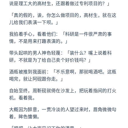
说是理工大的高材生，还跟着做过专利项目的？」
「真的假的，诶，你怎么做项目的，高材生，就在这
儿给我们表演一下呗。」
我掐着手心，看着他们：「科研是一件很严肃的事
情，不是用来打趣表演的。」
带头起哄的男人神色轻蔑：「装什么？嘴上说着科
研，不就是为了给自己卖个好价钱吗？」
酒瓶被推到我面前：「不乐意啊，那就喝酒吧。这瓶
喝完，就让阿砚跟你走。」
自始至终，周靳砚就倚在沙发上，把玩着指间的打火
机，看着我。
大概因为醉意，一贯冷淡的人望过来时，唇角微微勾
着，眸色慵懒。