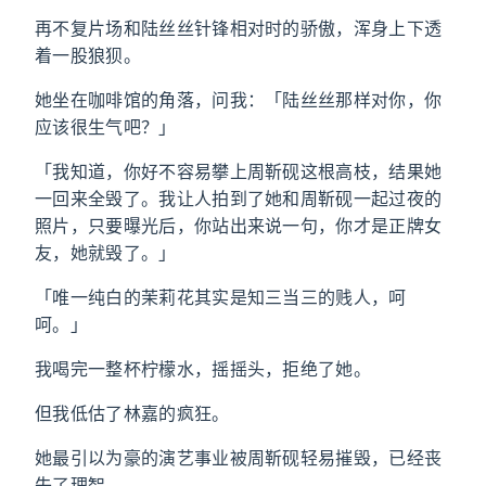
再不复片场和陆丝丝针锋相对时的骄傲，浑身上下透
着一股狼狈。
她坐在咖啡馆的角落，问我：「陆丝丝那样对你，你
应该很生气吧？」
「我知道，你好不容易攀上周靳砚这根高枝，结果她
一回来全毁了。我让人拍到了她和周靳砚一起过夜的
照片，只要曝光后，你站出来说一句，你才是正牌女
友，她就毁了。」
「唯一纯白的茉莉花其实是知三当三的贱人，呵
呵。」
我喝完一整杯柠檬水，摇摇头，拒绝了她。
但我低估了林嘉的疯狂。
她最引以为豪的演艺事业被周靳砚轻易摧毁，已经丧
失了理智。