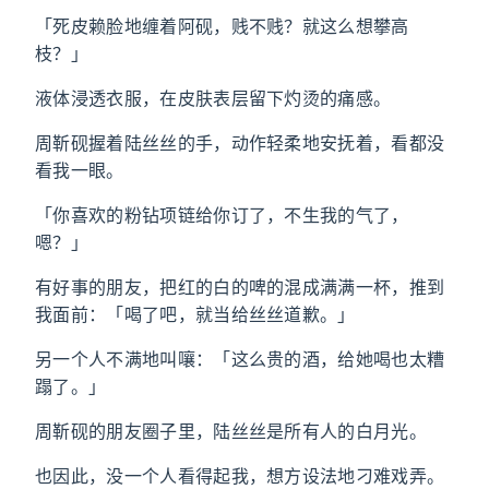
「死皮赖脸地缠着阿砚，贱不贱？就这么想攀高
枝？」
液体浸透衣服，在皮肤表层留下灼烫的痛感。
周靳砚握着陆丝丝的手，动作轻柔地安抚着，看都没
看我一眼。
「你喜欢的粉钻项链给你订了，不生我的气了，
嗯？」
有好事的朋友，把红的白的啤的混成满满一杯，推到
我面前：「喝了吧，就当给丝丝道歉。」
另一个人不满地叫嚷：「这么贵的酒，给她喝也太糟
蹋了。」
周靳砚的朋友圈子里，陆丝丝是所有人的白月光。
也因此，没一个人看得起我，想方设法地刁难戏弄。