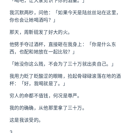
「喝吧，让大家见识下你的酒量。」
我沉默两秒，问他：「如果今天是陆丝丝站在这里，
你也会让她喝酒吗？」
那天，周靳砚发了好大的火。
他劈手夺过酒杯，直接砸在我身上：「你是什么东
西，也配和她放在一起比较？」
「她没你这么贱，不会为了三十万就出卖自己。」
我用力眨了眨酸涩的眼睛，捡起骨碌碌滚落在地的酒
杯：「好，我喝就是了。」
穷人的命都不值钱，何况是尊严。
我的的确确，从他那里拿了三十万。
这是我该受的。
3