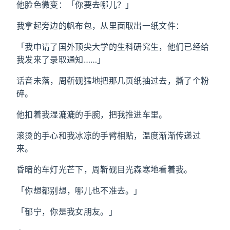
他脸色微变：「你要去哪儿？」
我拿起旁边的帆布包，从里面取出一纸文件：
「我申请了国外顶尖大学的生科研究生，他们已经给
我发来了录取通知……」
话音未落，周靳砚猛地把那几页纸抽过去，撕了个粉
碎。
他扣着我湿漉漉的手腕，把我推进车里。
滚烫的手心和我冰凉的手臂相贴，温度渐渐传递过
来。
昏暗的车灯光芒下，周靳砚目光森寒地看着我。
「你想都别想，哪儿也不准去。」
「郁宁，你是我女朋友。」