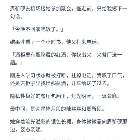
周靳砚去机场接她参加聚会，临走前，只给我撂下一
句话。
「今晚不回家吃饭了。」
结果才看了一个小时书，他又打来电话。
「酒柜里有瓶珍藏的红酒，你找出来，来餐厅送一
趟。」
刚进入学习状态就被打断，挂掉电话，我叹了口气，
还是去柜子里找出那瓶酒，开车给送了过去。
隐私性极好的餐厅包厢里，灯光明亮，一派奢靡。
最中间，是众星捧月般的陆丝丝和周靳砚。
她穿着流光溢彩的银色长裙，身体微微靠向周靳砚那
边，姿态亲昵。