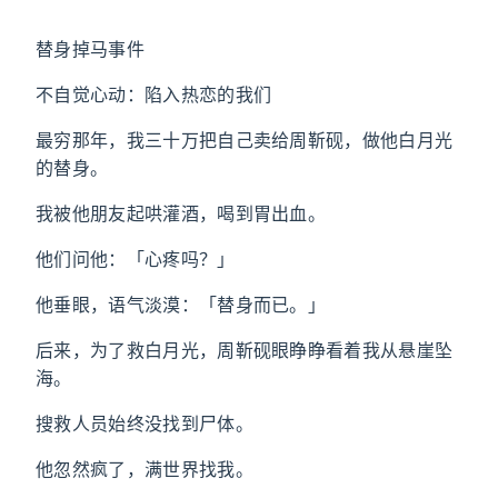
替身掉马事件
不自觉心动：陷入热恋的我们
最穷那年，我三十万把自己卖给周靳砚，做他白月光
的替身。
我被他朋友起哄灌酒，喝到胃出血。
他们问他：「心疼吗？」
他垂眼，语气淡漠：「替身而已。」
后来，为了救白月光，周靳砚眼睁睁看着我从悬崖坠
海。
搜救人员始终没找到尸体。
他忽然疯了，满世界找我。