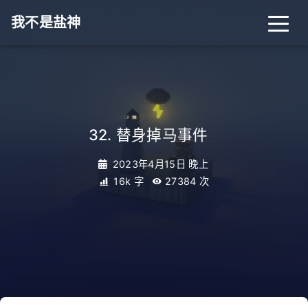
我不是盐神
32. 替身掉马事件
_
2023年4月15日 晚上
16k 字
27384
次