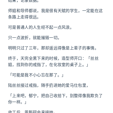
结果，记录数据。
师姐和导师都说，我是很有天赋的学生，一定能在这
条路上走得很远。
可是普通人的人生经不起一点风浪。
只一点波折，就能摧毁一切。
明明只过了三年，那却遥远得像是上辈子的事情。
终于，天完全黑下来的时候，造型师开口：「丝丝
姐，找到你的戒指了，在化妆室的桌子上。」
「可能是我不小心忘在那了。」
陆丝丝接过戒指，随手扔进她的爱马仕包里，
「上来吧，郁宁，把自己收拾下，别整得像我欺负了
你一样。」
收工后，周靳砚会来接她。