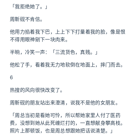
「我拒绝她了。」
周靳砚不肯信。
他用力掐着我下巴，上上下下打量着我的脸，像是恨
不得用眼神剜下一块肉来。
半晌，冷笑一声：「三流货色，真贱。」
他松了手，看着我无力地软倒在地面上，摔门而去。
6
热搜的风向很快改变了。
周靳砚的朋友站出来澄清，说我不是他的女朋友。
「周总当初是看她可怜，所以帮她家里人付了医药
费，没想到她从此死缠烂打的，一直想献身攀高枝。
照片上那顿饭，也是周总想跟她把话说清楚。」