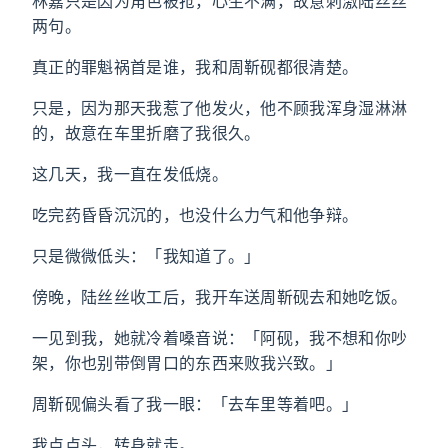
林嘉只是因为角色被抢，心生不满，故意刺激陆丝丝
两句。
真正的罪魁祸首是谁，我和周靳砚都很清楚。
只是，因为那天我惹了他发火，他不顾我浑身湿淋淋
的，故意在车里折磨了我很久。
这几天，我一直在发低烧。
吃完药昏昏沉沉的，也没什么力气和他争辩。
只是微微低头：「我知道了。」
傍晚，陆丝丝收工后，我开车送周靳砚去和她吃饭。
一见到我，她就冷着嗓音说：「阿砚，我不想和你吵
架，你也别带倒胃口的东西来败我兴致。」
周靳砚偏头看了我一眼：「去车里等着吧。」
我点点头，转身就走。