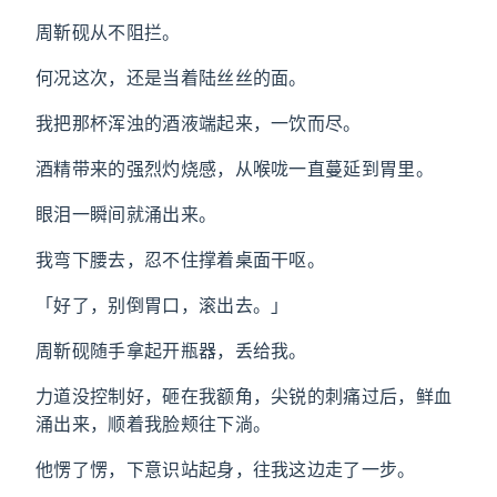
周靳砚从不阻拦。
何况这次，还是当着陆丝丝的面。
我把那杯浑浊的酒液端起来，一饮而尽。
酒精带来的强烈灼烧感，从喉咙一直蔓延到胃里。
眼泪一瞬间就涌出来。
我弯下腰去，忍不住撑着桌面干呕。
「好了，别倒胃口，滚出去。」
周靳砚随手拿起开瓶器，丢给我。
力道没控制好，砸在我额角，尖锐的刺痛过后，鲜血
涌出来，顺着我脸颊往下淌。
他愣了愣，下意识站起身，往我这边走了一步。