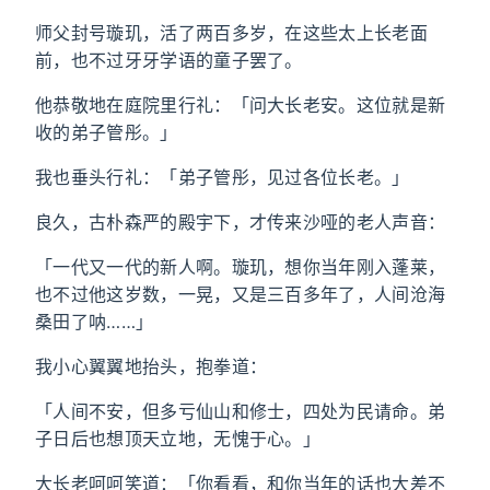
师父封号璇玑，活了两百多岁，在这些太上长老面
前，也不过牙牙学语的童子罢了。
他恭敬地在庭院里行礼：「问大长老安。这位就是新
收的弟子管彤。」
我也垂头行礼：「弟子管彤，见过各位长老。」
良久，古朴森严的殿宇下，才传来沙哑的老人声音：
「一代又一代的新人啊。璇玑，想你当年刚入蓬莱，
也不过他这岁数，一晃，又是三百多年了，人间沧海
桑田了呐……」
我小心翼翼地抬头，抱拳道：
「人间不安，但多亏仙山和修士，四处为民请命。弟
子日后也想顶天立地，无愧于心。」
大长老呵呵笑道：「你看看，和你当年的话也大差不