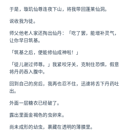
于是，璇玑仙尊连夜下山，将我带回蓬莱仙洞。
说收我为徒。
师父他老人家还掏出仙丹：「吃了罢，能增补灵气，
让你早日筑基。
「筑基之后，便能修仙成神啦！」
「徒儿谢过师尊。」我紧咬牙关，克制住恐惧，假意
将丹药吞入腹中。
回到自己的房后，我再也忍不住，迅速将舌下丹药吐
出。
外面一层糖衣已经破了。
露出里面金褐色的虫卵来。
尚未成形的幼虫，裹藏在透明的薄膜里。