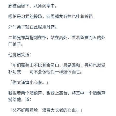
廊檐画椽下、八角阁亭中。
哪怕是习武的操场，四周蟠龙石柱也挂着铃铛。
外门弟子就在此服用丹药。
二师兄祁莫抱剑在怀，站在高处，看着鱼贯而入的外
门弟子。
他挑眉笑道：
「咱们蓬莱山不比其余灵山，最是温和，丹药也就滋
补功效——可不会像他们一样爆体而亡。
「你太谨慎小心啦。」
我捏着两个酒葫芦，也登上高台，将其中一个酒葫芦
抛给他，道：
「总不好觍着脸，浪费大长老的心血。」