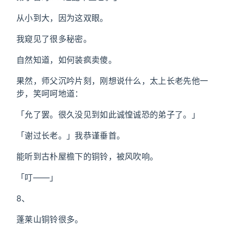
从小到大，因为这双眼。
我窥见了很多秘密。
自然知道，如何装疯卖傻。
果然，师父沉吟片刻，刚想说什么，太上长老先他一
步，笑呵呵地道：
「允了罢。很久没见到如此诚惶诚恐的弟子了。」
「谢过长老。」我恭谨垂首。
能听到古朴屋檐下的铜铃，被风吹响。
「叮——」
8、
蓬莱山铜铃很多。