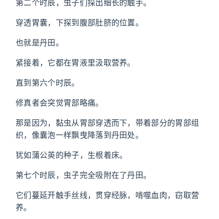
第二个时辰，虫子们探出细长的触手。
穿透胃囊，下探到腹部肚脐的位置。
也就是丹田。
紧接着，它都在胃液里汲取营养。
直到第六个时辰。
修真者会突觉胃部略痛。
那是因为，黏虫从胃部穿透而下，带着部分的胃部组
织，像囊泡一样飘曳降落到丹田处。
犹如蒲公英的种子，生根着床。
第七个时辰，虫子完全吸附在了丹田。
它们蔓延开触手丝线，贯穿经脉，啃噬血肉，窃取营
养。