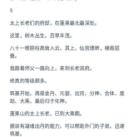
5
太上长老们的府邸，在蓬莱最北最深处。
这里，树木丛生，百草丰茂。
八十一根铜柱高耸入云，其上，仙宫缥缈，楼阁层
叠。
我跟着师父一路向上，来到长老洞府。
修真的等级颇多。
筑基开始，再是金丹、元婴、出窍、分神、合体、度
劫、大乘，最后归于化神。
蓬莱山的太上长老，已到大乘期。
据说有凝魂出丹的能力，可以帮助外门的子弟，迅速
筑基。