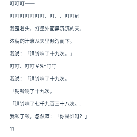
叮叮叮——
叮叮叮叮叮叮叮、叮、、叮叮#！
我歪着头，打量外面黑沉沉的天。
浓稠的汁液从天里倾泻而下。
我说：「铜铃响了十九次。」
叮叮、叮叮￥%*叮叮
我说：「铜铃响了十九次。
「铜铃响了十九次。
「铜铃响了七千九百三十八次。」
我顿了顿，忽然道：「你是谁呀？」
11