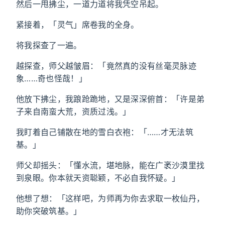
然后一甩拂尘，一道力道将我凭空吊起。
紧接着，「灵气」席卷我的全身。
将我探查了一遍。
越探查，师父越皱眉：「竟然真的没有丝毫灵脉迹
象……奇也怪哉！」
他放下拂尘，我踉跄跪地，又是深深俯首：「许是弟
子来自南蛮大荒，资质过浅。」
我盯着自己铺散在地的雪白衣袍：「……才无法筑
基。」
师父却摇头：「懂水流，堪地脉，能在广袤沙漠里找
到泉眼。你本就天资聪颖，不必自我怀疑。」
他想了想：「这样吧，为师再为你去求取一枚仙丹，
助你突破筑基。」