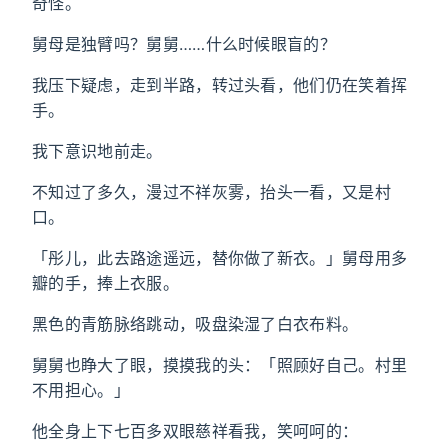
奇怪。
舅母是独臂吗？舅舅……什么时候眼盲的？
我压下疑虑，走到半路，转过头看，他们仍在笑着挥
手。
我下意识地前走。
不知过了多久，漫过不祥灰雾，抬头一看，又是村
口。
「彤儿，此去路途遥远，替你做了新衣。」舅母用多
瓣的手，捧上衣服。
黑色的青筋脉络跳动，吸盘染湿了白衣布料。
舅舅也睁大了眼，摸摸我的头：「照顾好自己。村里
不用担心。」
他全身上下七百多双眼慈祥看我，笑呵呵的：