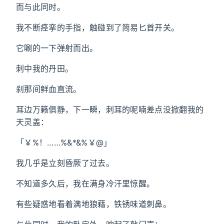
而与此同时。
我不断痉挛的手指，触碰到了简易匕首开关。
它唰的一下弹射而出。
刺中我的丹田。
刹那间鲜血直流。
耳边万籁俱静，下一瞬，刺耳的呢喃差点没掀翻我的
天灵盖：
「￥%！……%&*&%￥@」
我几乎是立刻昏厥了过去。
不知道多久后，我在满身冷汗里惊醒。
有些疑惑地看着满地狼藉，铁锈味道刺鼻。