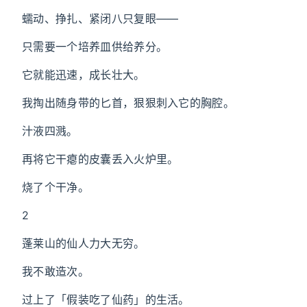
蠕动、挣扎、紧闭八只复眼——
只需要一个培养皿供给养分。
它就能迅速，成长壮大。
我掏出随身带的匕首，狠狠刺入它的胸腔。
汁液四溅。
再将它干瘪的皮囊丢入火炉里。
烧了个干净。
2
蓬莱山的仙人力大无穷。
我不敢造次。
过上了「假装吃了仙药」的生活。