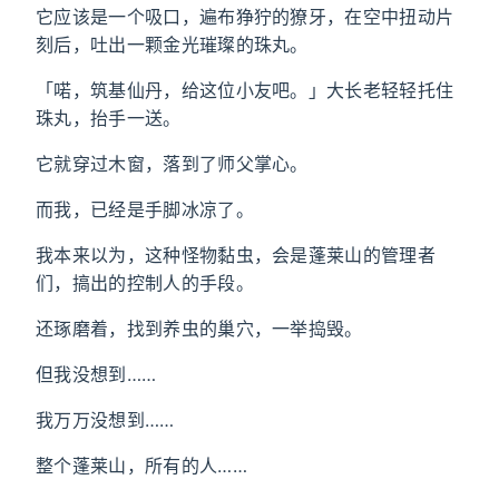
它应该是一个吸口，遍布狰狞的獠牙，在空中扭动片
刻后，吐出一颗金光璀璨的珠丸。
「喏，筑基仙丹，给这位小友吧。」大长老轻轻托住
珠丸，抬手一送。
它就穿过木窗，落到了师父掌心。
而我，已经是手脚冰凉了。
我本来以为，这种怪物黏虫，会是蓬莱山的管理者
们，搞出的控制人的手段。
还琢磨着，找到养虫的巢穴，一举捣毁。
但我没想到……
我万万没想到……
整个蓬莱山，所有的人……