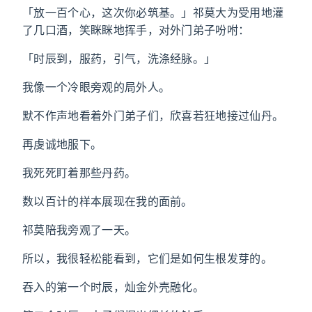
「放一百个心，这次你必筑基。」祁莫大为受用地灌
了几口酒，笑眯眯地挥手，对外门弟子吩咐：
「时辰到，服药，引气，洗涤经脉。」
我像一个冷眼旁观的局外人。
默不作声地看着外门弟子们，欣喜若狂地接过仙丹。
再虔诚地服下。
我死死盯着那些丹药。
数以百计的样本展现在我的面前。
祁莫陪我旁观了一天。
所以，我很轻松能看到，它们是如何生根发芽的。
吞入的第一个时辰，灿金外壳融化。