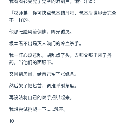
我看着祁莫晃了晃空的酒葫芦，懒洋洋道：
「哎师弟，你可快点筑基结丹吧，筑基后世界会完全
不一样的。」
他那张脸风流倜傥，眸光诚恳。
根本看不出是灭人满门的冷血杀手。
我一阵心烦意乱，胡乱点了头，去师父那里领了丹
药，当他们的面服下。
又回到房间，给自己留了张纸条。
然后架了把匕首，调准弹射角度。
再设法将自己的双手捆绑起来。
我想尝试挑战一下……筑基。
10