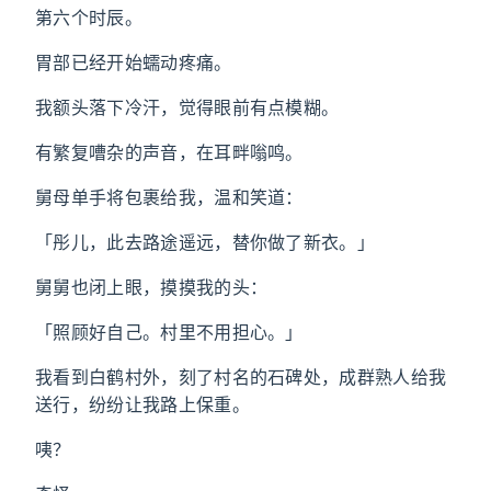
第六个时辰。
胃部已经开始蠕动疼痛。
我额头落下冷汗，觉得眼前有点模糊。
有繁复嘈杂的声音，在耳畔嗡鸣。
舅母单手将包裹给我，温和笑道：
「彤儿，此去路途遥远，替你做了新衣。」
舅舅也闭上眼，摸摸我的头：
「照顾好自己。村里不用担心。」
我看到白鹤村外，刻了村名的石碑处，成群熟人给我
送行，纷纷让我路上保重。
咦？