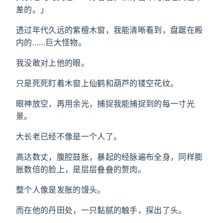
差的。」
透过年代久远的紫檀木窗，我能清晰看到，盘踞在殿
内的……巨大怪物。
我没敢对上他的眼。
只是死死盯着木窗上仙鹤和葫芦的镂空花纹。
眼神放空，再用余光，捕捉我能捕捉到的每一寸光
景。
大长老已经不像是一个人了。
高达数丈，腹腔鼓胀，暴起的经脉遍布全身，同样膨
胀数倍的脸上，是层层叠叠的赘肉。
整个人像是发胀的馒头。
而在他的丹田处，一只黏腻的触手，探出了头。