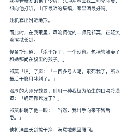
我捏着新发的弟子令牌，兴冲冲地去找二师兄祁莫，
想向他打听，山下最近的集镇，哪里酒最好喝。
趁机套出附近地形。
而此时，在我眼里，风流倜傥的二师兄祁莫，正轻笑
着擦拭长剑。
慢条斯理道：「杀干净了，一个没留。包括管啸妻子
和她那尚在腹里的孩子。」
祁莫「啧」了声：「一百多号人呢，累死我了，所以
最后干脆用冰刺了。」
温厚的大师兄魏旻，则用一种我极为陌生的口吻冷漠
道：「确定都死透了？」
祁莫斜睨了他一眼：「当然，我出手向来不留后
患。」
他将滴血长剑擦干净，满意地佩回腰间。