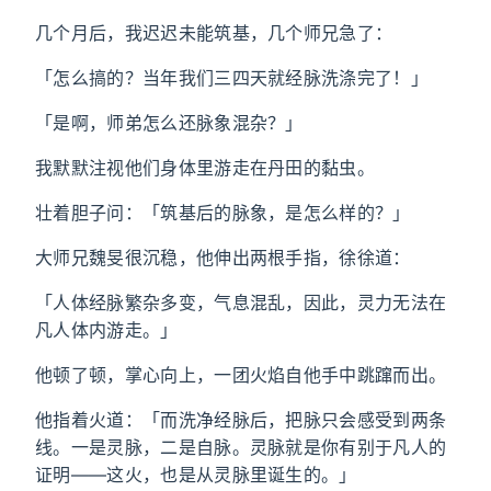
几个月后，我迟迟未能筑基，几个师兄急了：
「怎么搞的？当年我们三四天就经脉洗涤完了！」
「是啊，师弟怎么还脉象混杂？」
我默默注视他们身体里游走在丹田的黏虫。
壮着胆子问：「筑基后的脉象，是怎么样的？」
大师兄魏旻很沉稳，他伸出两根手指，徐徐道：
「人体经脉繁杂多变，气息混乱，因此，灵力无法在
凡人体内游走。」
他顿了顿，掌心向上，一团火焰自他手中跳蹿而出。
他指着火道：「而洗净经脉后，把脉只会感受到两条
线。一是灵脉，二是自脉。灵脉就是你有别于凡人的
证明——这火，也是从灵脉里诞生的。」