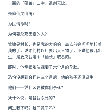
上面的「蓬莱」二字，讽刺无比。
是修仙灵山吗？
为民请命吗？
为何要杀死无辜的人？
管啸是村长，也是我的大伯伯，离去前笑呵呵地拉着
我的手，说咱们村以后要出大人物了，还说他孩儿出
生，是要央我这个「仙长」取名的。
那时，他幸福地注视妻子六个月的孕肚。
恐怕没想到会死在三个月后，他的孩子还没诞生。
他们——凭什么要被你们杀死？！
凭什么说，是替我杀死的？！
问过我了吗？我同意了吗？！