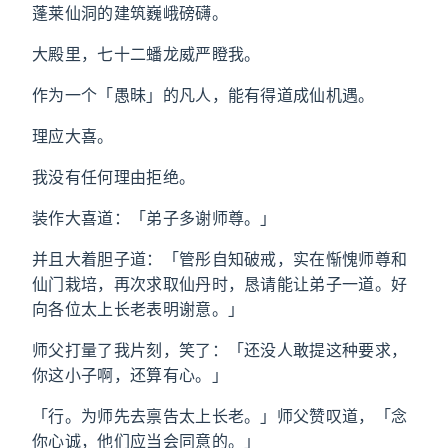
蓬莱仙洞的建筑巍峨磅礴。
大殿里，七十二蟠龙威严瞪我。
作为一个「愚昧」的凡人，能有得道成仙机遇。
理应大喜。
我没有任何理由拒绝。
装作大喜道：「弟子多谢师尊。」
并且大着胆子道：「管彤自知破戒，实在惭愧师尊和
仙门栽培，再次求取仙丹时，恳请能让弟子一道。好
向各位太上长老表明谢意。」
师父打量了我片刻，笑了：「还没人敢提这种要求，
你这小子啊，还算有心。」
「行。为师先去禀告太上长老。」师父赞叹道，「念
你心诚，他们应当会同意的。」