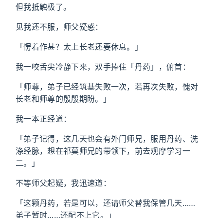
但我抵触极了。
见我还不服，师父疑惑：
「愣着作甚？太上长老还要休息。」
我一咬舌尖冷静下来，双手捧住「丹药」，俯首：
「师尊，弟子已经筑基失败一次，若再次失败，愧对
长老和师尊的殷殷期盼。」
我一本正经道：
「弟子记得，这几天也会有外门师兄，服用丹药、洗
涤经脉，想在祁莫师兄的带领下，前去观摩学习一
二。」
不等师父起疑，我迅速道：
「这颗丹药，若是可以，还请师父替我保管几天……
弟子暂时……还配不上它。」