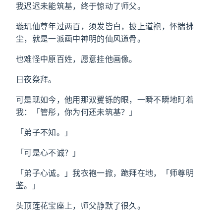
我迟迟未能筑基，终于惊动了师父。
璇玑仙尊年过两百，须发皆白，披上道袍，怀揣拂
尘，就是一派画中神明的仙风道骨。
也难怪中原百姓，愿意挂他画像。
日夜祭拜。
可是现如今，他用那双矍铄的眼，一瞬不瞬地盯着
我：「管彤，你为何还未筑基？」
「弟子不知。」
「可是心不诚？」
「弟子心诚。」我衣袍一掀，跪拜在地，「师尊明
鉴。」
头顶莲花宝座上，师父静默了很久。