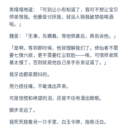
笑嘻嘻地道：「可别让小彤知道了，我可不想让宝贝
师弟恨我。他要是讨厌我，就没人陪我破禁偷喝酒
啦。」
魏旻：「无事，先瞒着。等他筑基后，再告诉他。」
「是啊，等到那时候，他就理解我们了。修仙者不需
要七情六欲，更不需要红尘软肋——唉，可惜师弟筑
基太慢了，否则就是他自己亲手杀亲证道了。」
我牙齿都是颤抖的。
用力捂住嘴，不敢逸出声来。
可是惊慌和绝望的泪，还是不住地漫出眼眶。
脚步走远了。
我死死按着另一只手里，白玉令牌，指骨泛白。