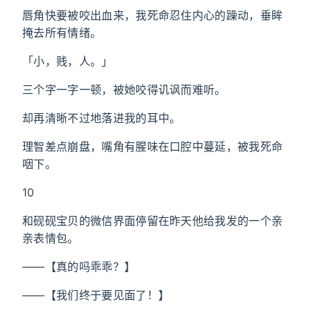
唇角快要被咬出血来，我死命忍住内心的躁动，垂眸
掩去所有情绪。
「小，贱，人。」
三个字一字一顿，被她咬得讥讽而难听。
却再清晰不过地落进我的耳中。
理智差点崩盘，嘴角有腥味在口腔中蔓延，被我死命
咽下。
10
和砚砚宝贝的微信界面停留在昨天他给我发的一个亲
亲表情包。
——【真的吗乖乖？】
——【我们终于要见面了！】