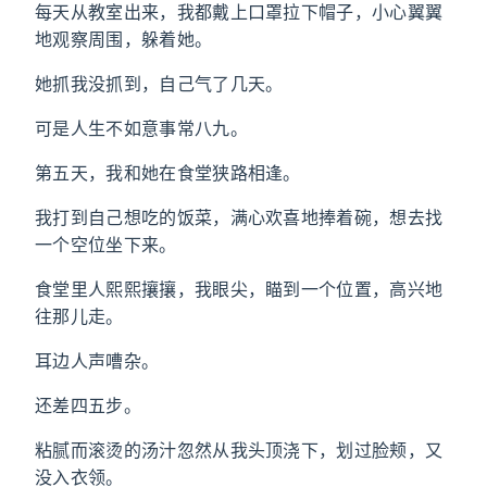
每天从教室出来，我都戴上口罩拉下帽子，小心翼翼
地观察周围，躲着她。
她抓我没抓到，自己气了几天。
可是人生不如意事常八九。
第五天，我和她在食堂狭路相逢。
我打到自己想吃的饭菜，满心欢喜地捧着碗，想去找
一个空位坐下来。
食堂里人熙熙攘攘，我眼尖，瞄到一个位置，高兴地
往那儿走。
耳边人声嘈杂。
还差四五步。
粘腻而滚烫的汤汁忽然从我头顶浇下，划过脸颊，又
没入衣领。