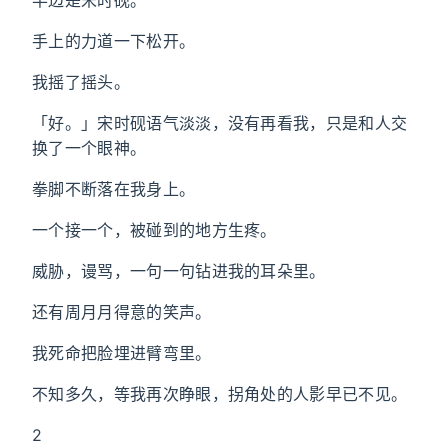
半边是宋时砚。
手上的力道一下松开。
我摇了摇头。
「好。」宋时砚语气淡淡，没有再看我，只是和人交
换了一个眼神。
拳脚不断落在我身上。
一个接一个，被碰到的地方生疼。
威胁，谩骂，一句一句钻进我的耳朵里。
还有周月月得意的笑声。
我死命把脸埋进臂弯里。
不知多久，等我再次睁眼，拐角处的人影早已不见。
2