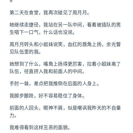
9
第二天在食堂，我再次碰见了周月月。
她继续走捷径，我站在另一队中间，看着被插队的男
生咽下一口气，什么话也没说。
周月月转头和小姐妹说笑，血红的唇角上扬，余光瞥
见队伍里的我。
她想到了什么，嘴角上扬得更厉害，拉着小姐妹离了
队伍，径直挤入我和前面人的中间。
手肘一耸，差点把我推倒在后面的人身上。
我脚步酿跄，好不容易稳住了身体。
前面的人回头，眼神不屑，似是嘲讽我昨天的不自量
力。
我难得看到这样丑恶的面貌。