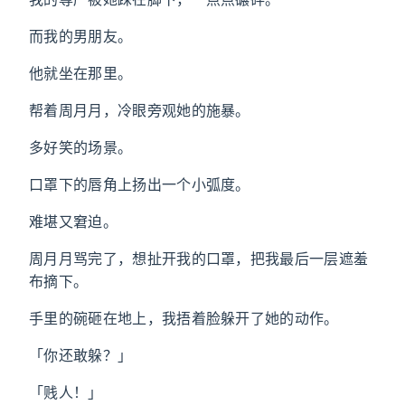
而我的男朋友。
他就坐在那里。
帮着周月月，冷眼旁观她的施暴。
多好笑的场景。
口罩下的唇角上扬出一个小弧度。
难堪又窘迫。
周月月骂完了，想扯开我的口罩，把我最后一层遮羞
布摘下。
手里的碗砸在地上，我捂着脸躲开了她的动作。
「你还敢躲？」
「贱人！」