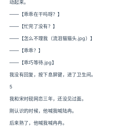
动起来。
——【乖乖在干吗呀？】
——【忙完了没有？】
——【怎么不理我（流泪猫猫头.jpg）】
——【乖乖？】
——【乖巧等待.jpg】
我没有回复，按下息屏键，进了卫生间。
5
我和宋时砚网恋三年，还没见过面。
刚认识的时候，他喊我喊陆冉。
后来熟了，他喊我喊冉冉。