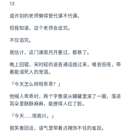
13
或许别的老师懒得管代课不代课。
但我知道，这个老师会追究。
不仅追究。
我估计，这门课周月月要过，都悬了。
晚上回寝，宋时砚的语音通话拨过来，嗓音低哑，带
着能溺死人的宠溺。
「今天怎么样呀乖乖？」
他喊人乖乖时，两个字像是从糖罐里滚了一圈，落进
耳朵里酥酥麻麻，能撩得人红了脸。
「今天……很高兴。」
我笑着回话，语气里带着点掩饰不住的雀跃。