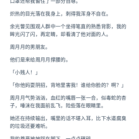
口罩还帮我留住了一部分自尊。
炽热的目光落在我身上，刺得我浑身不自在。
余光瞥见围观人群中一个坐得笔直的熟悉背影，我的
眸光闪了闪，再定睛，却看清了他对面的人。
周月月的男朋友。
他们是来给周月月撑腰的。
「小贱人！」
「你他妈耍阴招，背地里害我！谁给你脸的？啊？」
周月月气势汹汹，血红的嘴唇一张一合，似毒蛇的杏
子，唾沫在我面前乱飞，险些落在眼睛里。
她还在持续输出，嘴里的话不堪入耳，比下水道腐臭
的垃圾还要难听。
我的尊严被她踩在脚下，一点点碾碎。