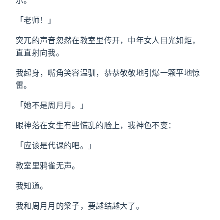
示。
「老师！」
突兀的声音忽然在教室里传开，中年女人目光如炬，
直直射向我。
我起身，嘴角笑容温驯，恭恭敬敬地引爆一颗平地惊
雷。
「她不是周月月。」
眼神落在女生有些慌乱的脸上，我神色不变：
「应该是代课的吧。」
教室里鸦雀无声。
我知道。
我和周月月的梁子，要越结越大了。