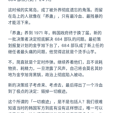
这时候的实尾岛，成了被外界彻底遗忘的角落。而留
在岛上的人就像在「养蛊」，只有最冷血、最残暴的
才能活下来。
「养蛊」养到 1971 年，韩国政府终于换了届，新的
一批决策者决定彻底解决 684 部队的问题。最初策
划报复计划的金亨旭下台了，684 部队成了新上任的
继任者最头痛的问题，他觉得这就是个烫手山芋。
不，简直就是个定时炸弹。继续养着他们，且不说耗
物资、耗精力，一旦泄露了风声，自己将会莫名其妙
地为金亨旭背黑锅，政治上彻底陷入被动。
新的决策班子考虑来、考虑去，最后得出了一个冷血
到了极点的决定：毁掉一切痕迹。
这个所谓的「一切痕迹」，是不是包括人？我们很难
知道当时的韩国军方到底有没有这样想过，唯一可以