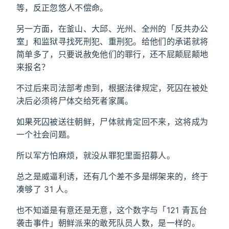
等，反正忽悠人不偿命。
另一方面，在釜山、大邱、光州、全州的「反共办公
室」和监狱寻找死刑犯、重刑犯。给他们的承诺就将
简单多了，只要说赦免他们的罪行，还不屁颠屁颠地
来报名？
不过后来司法部考虑到，根据法律规定，死囚在被处
决后必须将尸体交给死者家属。
如果死囚被送往朝鲜，尸体就肯定回不来，这将成为
一个社会问题。
所以军方怕麻烦，就没从罪犯里面招募人。
总之是威逼利诱，还有几个差不多是绑架来的，终于
凑够了 31 人。
也不知道是有意还是无意，这个数字与「121 青瓦台
袭击事件」朝鲜派来的敢死队员人数，是一样的。