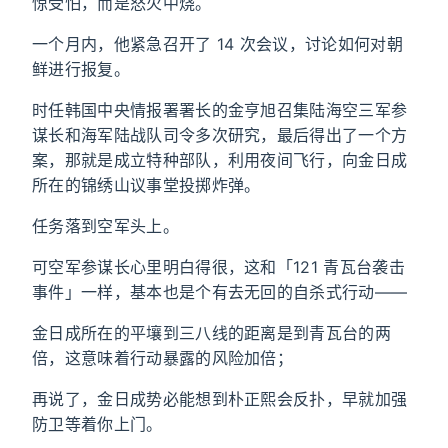
惊受怕，而是怒火中烧。
一个月内，他紧急召开了 14 次会议，讨论如何对朝
鲜进行报复。
时任韩国中央情报署署长的金亨旭召集陆海空三军参
谋长和海军陆战队司令多次研究，最后得出了一个方
案，那就是成立特种部队，利用夜间飞行，向金日成
所在的锦绣山议事堂投掷炸弹。
任务落到空军头上。
可空军参谋长心里明白得很，这和「121 青瓦台袭击
事件」一样，基本也是个有去无回的自杀式行动——
金日成所在的平壤到三八线的距离是到青瓦台的两
倍，这意味着行动暴露的风险加倍；
再说了，金日成势必能想到朴正熙会反扑，早就加强
防卫等着你上门。