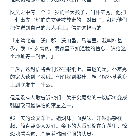
队员之中有一个 21 岁的半大孩子，叫朴基秀，他把
一封事先写好的信交给被放走的一对母子，拜托他们
把信送到自己的亲人手上。信是这样写的——
「忠清北道，沃川郡，沃川邑，马岩里。我叫朴基
秀，我 19 岁离家，我家里不知道我的信息，请给这
个地址寄一封信。」
日后，这封信将会刊登在报纸上。幸运的是，朴基秀
的家人读到了报纸。他们找到报社，想了解朴基秀身
上到底发生了什么。
但是没有人敢告诉他们，关于实尾岛的一切都将变成
韩国政府最惧怕的禁忌之一。
那一天的公交车上。硝烟味、血腥味、汗味混杂在一
起，简直要令人发狂。余下的人质瑟缩在角落里，惊
恐地看着这几个穿着韩国军服的队员。