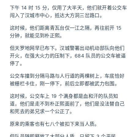
下午 14 时 15 分，仅用了大半天，他们就开着公交车
闯入了汉城市中心，抵达大方洞三岔路口。
这时候，他们距离青瓦台仅一江之隔，再往前开 15
分钟，就能见到朴正熙。
但天罗地网早已布下。汉城警署出动机动部队向他们
开火，在强大火力的压制下，684 队员的公交车被逼
停了。
公交车撞到分隔马路与人行道的两棵树上，车底恰好
被栅栏卡住，刚一停下，前后立即都被武力包围。
这时候，公交车上 19 个满身都是血和汗的队员知
道，他们是走不到朴正熙面前了，他们是没法替自己
和死去的弟兄求一个公正了。
原来的乘客也有七八个被扣下来当人质。
但队员随即释放了大部分人质，只留下 3 个平民。