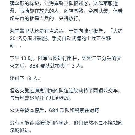
落伞形的标记，让海岸警卫队很迷惑，这群军服邋
遢、眼睛却在放光的人，凶神恶煞，全副武装，但看
起来真的就是当兵的，只得放行。
海岸警卫队还是有点忐忑，于是向陆军报告，「大约
20 名身着迷彩服、手持自动武器的士兵正在移
动」。
下午 13 时，陆军试图进行阻拦，短短三五分钟的交
火之后，684 部队就损失了 3 人。
还剩下 19 人。
但这支受过魔鬼训练的队伍连续劫持了两辆公交车，
与当地警察展开了几场枪战。
公交车被逼停后，684 部队和警察在对峙
没有人能够减缓他们的脚步，他们依然不屈不挠地向
汉城挺进。