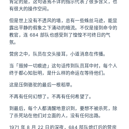
肯定的是，这句语焉不详的指示代表了很多含义，也
有很大的操作空间。
但是世上没有不透风的墙，总有一些蛛丝马迹，能显
露出平静的假象之下涌动的暗流。不仅是接到命令的
教官，连 684 部队也感受到了惶惶不可终日的气
氛。
营房之中，队员在交头接耳，小道消息在传播。
当「毁掉一切痕迹」这句话传到队员耳中时，每个人
终于都心知肚明，是什么样的命运在等待他们。
这是压倒骆驼的最后一根稻草。
不再有任何幻想了。不再有任何希望了。
到最后，每个人都清醒地意识到，要想不被杀死，除
了杀死站在他们对立面的人，没有任何出路。
1971 年 8 月 22 日的深夜，684 部队熄灯后的营房