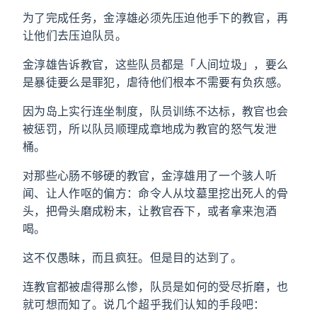
为了完成任务，金淳雄必须先压迫他手下的教官，再
让他们去压迫队员。
金淳雄告诉教官，这些队员都是「人间垃圾」，要么
是暴徒要么是罪犯，虐待他们根本不需要有负疚感。
因为岛上实行连坐制度，队员训练不达标，教官也会
被惩罚，所以队员顺理成章地成为教官的怒气发泄
桶。
对那些心肠不够硬的教官，金淳雄用了一个骇人听
闻、让人作呕的偏方：命令人从坟墓里挖出死人的骨
头，把骨头磨成粉末，让教官吞下，或者拿来泡酒
喝。
这不仅愚昧，而且疯狂。但是目的达到了。
连教官都被虐得那么惨，队员是如何的受尽折磨，也
就可想而知了。说几个超乎我们认知的手段吧：