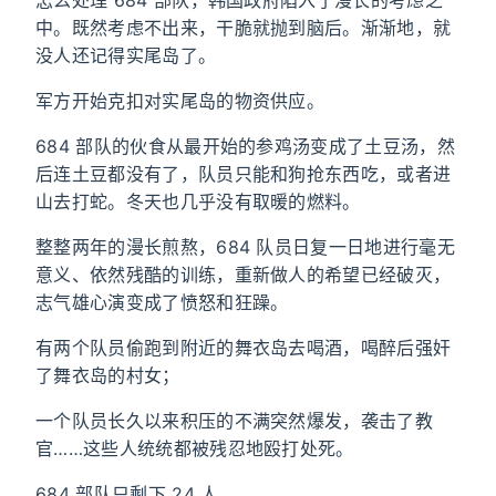
怎么处理 684 部队，韩国政府陷入了漫长的考虑之
中。既然考虑不出来，干脆就抛到脑后。渐渐地，就
没人还记得实尾岛了。
军方开始克扣对实尾岛的物资供应。
684 部队的伙食从最开始的参鸡汤变成了土豆汤，然
后连土豆都没有了，队员只能和狗抢东西吃，或者进
山去打蛇。冬天也几乎没有取暖的燃料。
整整两年的漫长煎熬，684 队员日复一日地进行毫无
意义、依然残酷的训练，重新做人的希望已经破灭，
志气雄心演变成了愤怒和狂躁。
有两个队员偷跑到附近的舞衣岛去喝酒，喝醉后强奸
了舞衣岛的村女；
一个队员长久以来积压的不满突然爆发，袭击了教
官……这些人统统都被残忍地殴打处死。
684 部队只剩下 24 人。