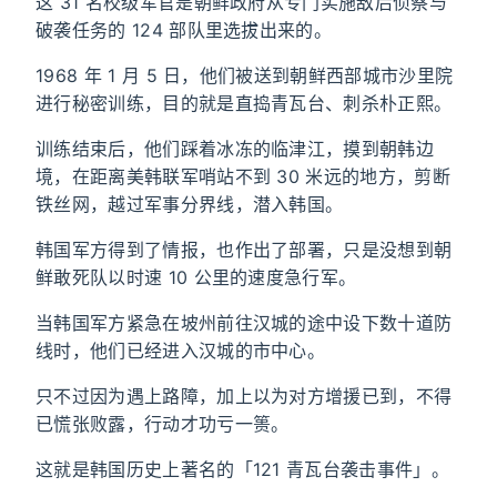
这 31 名校级军官是朝鲜政府从专门实施敌后侦察与
破袭任务的 124 部队里选拔出来的。
1968 年 1 月 5 日，他们被送到朝鲜西部城市沙里院
进行秘密训练，目的就是直捣青瓦台、刺杀朴正熙。
训练结束后，他们踩着冰冻的临津江，摸到朝韩边
境，在距离美韩联军哨站不到 30 米远的地方，剪断
铁丝网，越过军事分界线，潜入韩国。
韩国军方得到了情报，也作出了部署，只是没想到朝
鲜敢死队以时速 10 公里的速度急行军。
当韩国军方紧急在坡州前往汉城的途中设下数十道防
线时，他们已经进入汉城的市中心。
只不过因为遇上路障，加上以为对方增援已到，不得
已慌张败露，行动才功亏一篑。
这就是韩国历史上著名的「121 青瓦台袭击事件」。