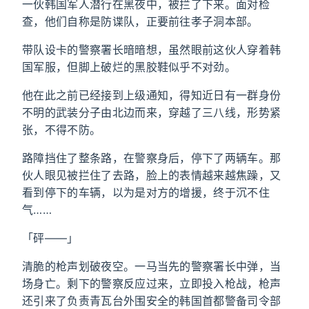
一伙韩国军人潜行在黑夜中，被拦了下来。面对检
查，他们自称是防谍队，正要前往孝子洞本部。
带队设卡的警察署长暗暗想，虽然眼前这伙人穿着韩
国军服，但脚上破烂的黑胶鞋似乎不对劲。
他在此之前已经接到上级通知，得知近日有一群身份
不明的武装分子由北边而来，穿越了三八线，形势紧
张，不得不防。
路障挡住了整条路，在警察身后，停下了两辆车。那
伙人眼见被拦住了去路，脸上的表情越来越焦躁，又
看到停下的车辆，以为是对方的增援，终于沉不住
气……
「砰——」
清脆的枪声划破夜空。一马当先的警察署长中弹，当
场身亡。剩下的警察反应过来，立即投入枪战，枪声
还引来了负责青瓦台外围安全的韩国首都警备司令部