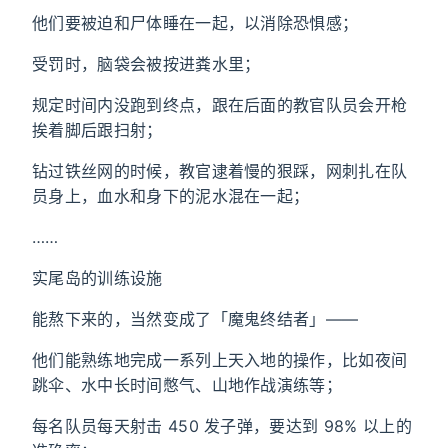
他们要被迫和尸体睡在一起，以消除恐惧感；
受罚时，脑袋会被按进粪水里；
规定时间内没跑到终点，跟在后面的教官队员会开枪
挨着脚后跟扫射；
钻过铁丝网的时候，教官逮着慢的狠踩，网刺扎在队
员身上，血水和身下的泥水混在一起；
……
实尾岛的训练设施
能熬下来的，当然变成了「魔鬼终结者」——
他们能熟练地完成一系列上天入地的操作，比如夜间
跳伞、水中长时间憋气、山地作战演练等；
每名队员每天射击 450 发子弹，要达到 98% 以上的