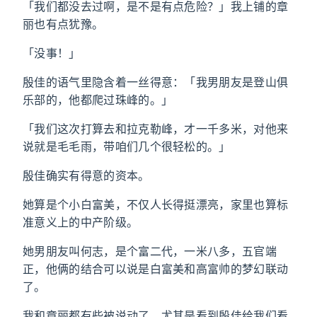
「我们都没去过啊，是不是有点危险？」我上铺的章
丽也有点犹豫。
「没事！」
殷佳的语气里隐含着一丝得意：「我男朋友是登山俱
乐部的，他都爬过珠峰的。」
「我们这次打算去和拉克勒峰，才一千多米，对他来
说就是毛毛雨，带咱们几个很轻松的。」
殷佳确实有得意的资本。
她算是个小白富美，不仅人长得挺漂亮，家里也算标
准意义上的中产阶级。
她男朋友叫何志，是个富二代，一米八多，五官端
正，他俩的结合可以说是白富美和高富帅的梦幻联动
了。
我和章丽都有些被说动了，尤其是看到殷佳给我们看