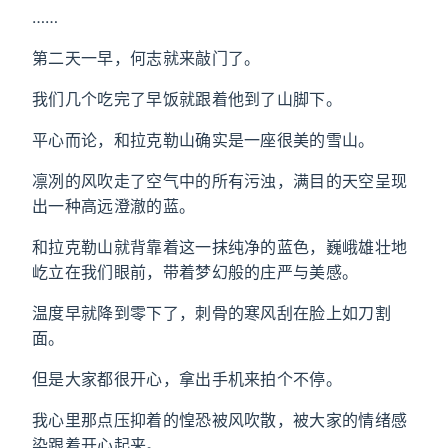
……
第二天一早，何志就来敲门了。
我们几个吃完了早饭就跟着他到了山脚下。
平心而论，和拉克勒山确实是一座很美的雪山。
凛冽的风吹走了空气中的所有污浊，满目的天空呈现
出一种高远澄澈的蓝。
和拉克勒山就背靠着这一抹纯净的蓝色，巍峨雄壮地
屹立在我们眼前，带着梦幻般的庄严与美感。
温度早就降到零下了，刺骨的寒风刮在脸上如刀割
面。
但是大家都很开心，拿出手机来拍个不停。
我心里那点压抑着的惶恐被风吹散，被大家的情绪感
染跟着开心起来。