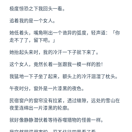
极度惊恐之下我回头一看。
追着我的是一个女人。
她低着头，嘴角咧出一个诡异的弧度，轻声道：「你
走不了了，留下吧。」
她抬起头来时，我的冷汗一下子就下来了。
这个女人，竟然长着一张跟我一模一样的脸！
我猛地一下子坐了起来，额头上的冷汗洇湿了枕头。
午夜时分，窗外是一片漆黑的夜色。
民宿窗户的窗帘没有拉紧，透过缝隙，远处的雪山在
夜里连绵出一片漆黑的轮廓。
就好像静静潜伏着等待吞噬猎物的怪兽一样。
我突然觉得很害怕，忍不住往四周看了看。