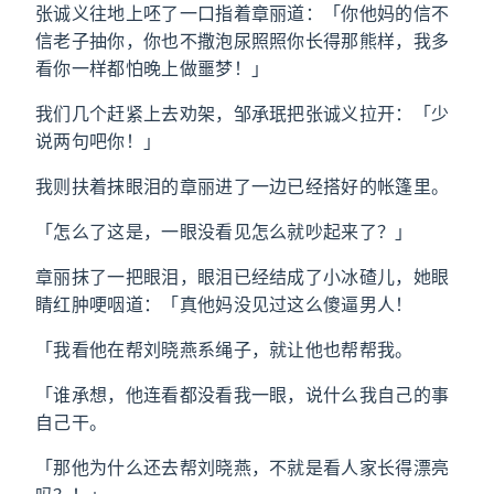
张诚义往地上呸了一口指着章丽道：「你他妈的信不
信老子抽你，你也不撒泡尿照照你长得那熊样，我多
看你一样都怕晚上做噩梦！」
我们几个赶紧上去劝架，邹承珉把张诚义拉开：「少
说两句吧你！」
我则扶着抹眼泪的章丽进了一边已经搭好的帐篷里。
「怎么了这是，一眼没看见怎么就吵起来了？」
章丽抹了一把眼泪，眼泪已经结成了小冰碴儿，她眼
睛红肿哽咽道：「真他妈没见过这么傻逼男人！
「我看他在帮刘晓燕系绳子，就让他也帮帮我。
「谁承想，他连看都没看我一眼，说什么我自己的事
自己干。
「那他为什么还去帮刘晓燕，不就是看人家长得漂亮