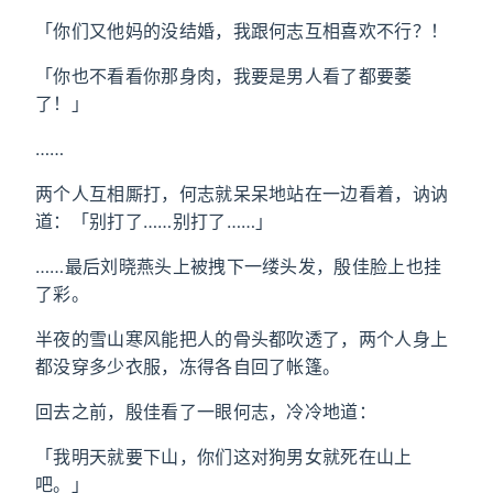
「你们又他妈的没结婚，我跟何志互相喜欢不行？！
「你也不看看你那身肉，我要是男人看了都要萎
了！」
……
两个人互相厮打，何志就呆呆地站在一边看着，讷讷
道：「别打了……别打了……」
……最后刘晓燕头上被拽下一缕头发，殷佳脸上也挂
了彩。
半夜的雪山寒风能把人的骨头都吹透了，两个人身上
都没穿多少衣服，冻得各自回了帐篷。
回去之前，殷佳看了一眼何志，冷冷地道：
「我明天就要下山，你们这对狗男女就死在山上
吧。」