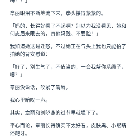
吗？！」
章丽眼泪不断地流下来，拳头攥得紧紧的。
「妈的，长得好看了不起啊？别以为我没看见，她和
何志眉来眼去的，真他妈贱、不要脸！」
我知道她这是迁怒，不过她正在气头上我也只能拍了
拍她的背安慰道：
「好了，别生气了，不值当的，一会我帮你系绳子，
嗯？」
章丽没说话，咬紧了嘴唇。
我心里暗叹一声。
其实，章丽和刘晓燕的过节早就埋下了。
平心而论，章丽长得确实不太好看，皮肤黑、小眼睛
还龅牙。