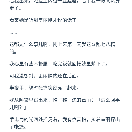
看我出来，她脸上闪过一丝尴尬，看了我一眼就转身
走了。
看来她是听到章丽刚才说的话了。
……
这都是什么事儿啊，刚上来第一天就这么乱七八糟
的。
我心里有些不舒服，吃完饭就回帐篷里躺下了。
可我没想到，更闹腾的还在后面。
半夜里，隔壁帐篷突然亮了起来。
我从睡袋里钻出来，推了推一边的章丽：「怎么回事
儿啊？」
手电筒的光四处摇晃着，我有点害怕，拉着章丽探出
了帐篷。