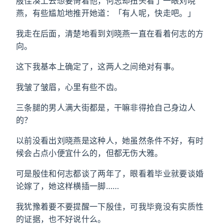
殷佳凑上去想要倚着他，何志却扭头看了一眼刘晓
燕，有些尴尬地推开她道：「有人呢，快走吧。」
我走在后面，清楚地看到刘晓燕一直在看着何志的方
向。
这下我基本上确定了，这两人之间绝对有事。
我皱了皱眉，心里有些不齿。
三条腿的男人满大街都是，干嘛非得抢自己身边人
的？
以前没看出刘晓燕是这种人，她虽然条件不好，有时
候会占点小便宜什么的，但都无伤大雅。
可是殷佳和何志都谈了两年了，眼看着毕业就要谈婚
论嫁了，她这样横插一脚……
我犹豫着要不要提醒一下殷佳，可我毕竟没有实质性
的证据，也不好说什么。