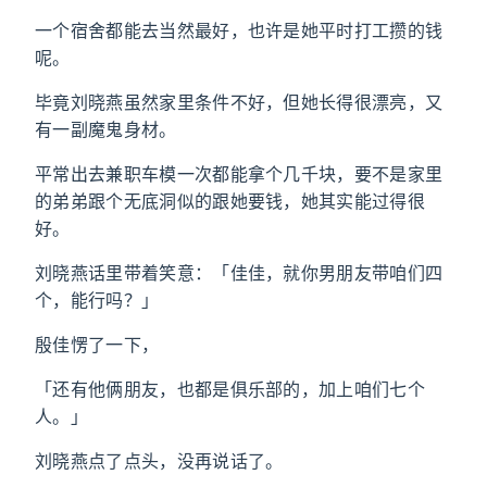
一个宿舍都能去当然最好，也许是她平时打工攒的钱
呢。
毕竟刘晓燕虽然家里条件不好，但她长得很漂亮，又
有一副魔鬼身材。
平常出去兼职车模一次都能拿个几千块，要不是家里
的弟弟跟个无底洞似的跟她要钱，她其实能过得很
好。
刘晓燕话里带着笑意：「佳佳，就你男朋友带咱们四
个，能行吗？」
殷佳愣了一下，
「还有他俩朋友，也都是俱乐部的，加上咱们七个
人。」
刘晓燕点了点头，没再说话了。