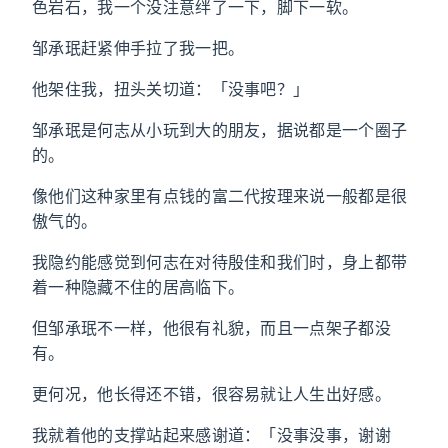
色岩石，我一个没注意绊了一下，脚下一软。
邹承珉赶紧伸手拉了我一把。
他架住我，扭头关切道：「没事吧？」
邹承珉是何志从小玩到大的朋友，据说都是一个圈子
的。
像他们这种家里有点钱的富二代按理来说一般都是很
傲气的。
我隐约能感觉到何志在对待殷佳和我们时，身上都带
着一种隐藏不住的居高临下。
但邹承珉不一样，他很有礼貌，而且一点架子都没
有。
更何况，他长得还不错，很容易就让人生出好感。
我就着他的支撑站起来感谢道：「没事没事，谢谢