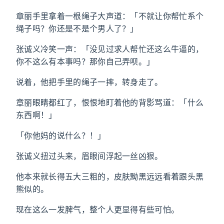
章丽手里拿着一根绳子大声道：「不就让你帮忙系个
绳子吗？你还是不是个男人了？」
张诚义冷笑一声：「没见过求人帮忙还这么牛逼的，
你不这么有本事吗？那你自己弄呗。」
说着，他把手里的绳子一摔，转身走了。
章丽眼睛都红了，恨恨地盯着他的背影骂道：「什么
东西啊！」
「你他妈的说什么？！」
张诚义扭过头来，眉眼间浮起一丝凶狠。
他本来就长得五大三粗的，皮肤黝黑远远看着跟头黑
熊似的。
现在这么一发脾气，整个人更显得有些可怕。